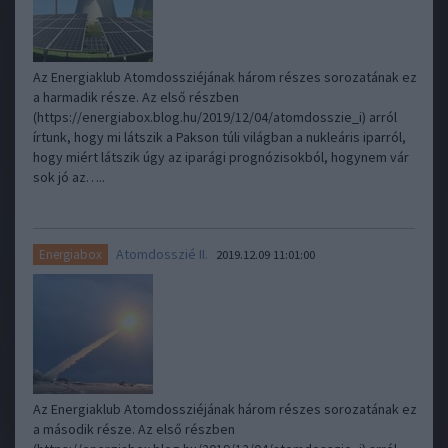
Az Energiaklub Atomdossziéjának három részes sorozatának ez
a harmadik része. Az első részben
(https://energiabox.blog.hu/2019/12/04/atomdosszie_i) arról
írtunk, hogy mi látszik a Pakson túli világban a nukleáris iparról,
hogy miért látszik úgy az iparági prognózisokból, hogynem vár
sok jó az…..
Atomdosszié II.
Energiabox
2019.12.09 11:01:00
Az Energiaklub Atomdossziéjának három részes sorozatának ez
a második része. Az első részben