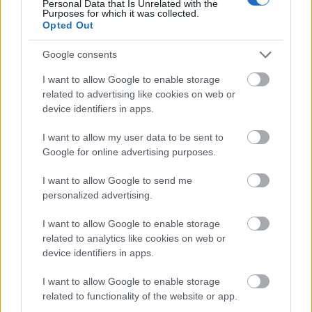
Personal Data that Is Unrelated with the
támogató pozíciót elfoglalni. OK, nyilván őt is hátráltatja,…..
Purposes for which it was collected.
Opted Out
Google consents
Új atomerőmű: a csodagyógyszer?
Energiabox
2013.12.17
12:33:02
I want to allow Google to enable storage
related to advertising like cookies on web or
device identifiers in apps.
I want to allow my user data to be sent to
Google for online advertising purposes.
I want to allow Google to send me
personalized advertising.
I want to allow Google to enable storage
related to analytics like cookies on web or
Szerző: Perger AndrásA múlt pénteki, a mi részvételünkkel
device identifiers in apps.
megtartott konferencián a várakozásoknak megfelelően
érdekes dolgok hangoztak el. Pl., hogy lehet atomerőmű
I want to allow Google to enable storage
mellett érvelni, csak olcsósággal nem. Vagy, hogy a környező
related to functionality of the website or app.
országokkal szemben is csak komparatív hátrányunk van:
idehaza évente…..