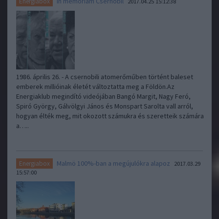
In memoriam Csernobil
Energiabox
2017.04.25 15:12:38
1986. április 26. - A csernobili atomerőműben történt baleset
emberek millióinak életét változtatta meg a Földön.Az
Energiaklub megindító videójában Bangó Margit, Nagy Feró,
Spiró György, Gálvölgyi János és Monspart Sarolta vall arról,
hogyan élték meg, mit okozott számukra és szeretteik számára
a…..
Malmö 100%-ban a megújulókra alapoz
Energiabox
2017.03.29
15:57:00