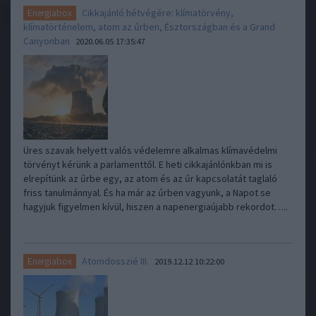
Cikkajánló hétvégére: klímatörvény,
Energiabox
klímatörténelem, atom az űrben, Észtországban és a Grand
Canyonban
2020.06.05 17:35:47
Üres szavak helyett valós védelemre alkalmas klímavédelmi
törvényt kérünk a parlamenttől. E heti cikkajánlónkban mi is
elrepítünk az űrbe egy, az atom és az űr kapcsolatát taglaló
friss tanulmánnyal. És ha már az űrben vagyunk, a Napot se
hagyjuk figyelmen kívül, hiszen a napenergiaújabb rekordot…..
Atomdosszié III.
Energiabox
2019.12.12 10:22:00