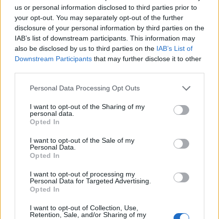
us or personal information disclosed to third parties prior to
your opt-out. You may separately opt-out of the further
Szerző: Perger András..
disclosure of your personal information by third parties on the
IAB’s list of downstream participants. This information may
also be disclosed by us to third parties on the
IAB’s List of
Downstream Participants
that may further disclose it to other
Új atomerőmű mellett konkrétumok nélkül
Energiabox
third parties.
2013.12.19 12:19:03
Please note that this website/app uses one or more Google
Personal Data Processing Opt Outs
services and may gather and store information including but
not limited to your visit or usage behaviour. You may click to
I want to opt-out of the Sharing of my
personal data.
grant or deny consent to Google and its third-party tags to
Opted In
use your data for below specified purposes in below Google
consent section.
I want to opt-out of the Sale of my
Personal Data.
Opted In
I want to opt-out of processing my
Personal Data for Targeted Advertising.
Szerző: Perger AndrásA BME NTI igazgatója, Aszódi Attila nem
Opted In
volt könnyű helyzetben, amikor az új atomerőmű kérdésében
nyilatkozott. A mostanra már megszokott módon, különösebb
I want to opt-out of Collection, Use,
Retention, Sale, and/or Sharing of my
érvek, és ami a legfőbb, konkrétumok nélkül volt kénytelen