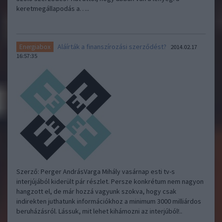
keretmegállapodás a…..
Aláírták a finanszírozási szerződést?
Energiabox
2014.02.17
16:57:35
Szerző: Perger AndrásVarga Mihály vasárnap esti tv-s
interjújából kiderült pár részlet. Persze konkrétum nem nagyon
hangzott el, de már hozzá vagyunk szokva, hogy csak
indirekten juthatunk információkhoz a minimum 3000 milliárdos
beruházásról. Lássuk, mit lehet kihámozni az interjúból!..