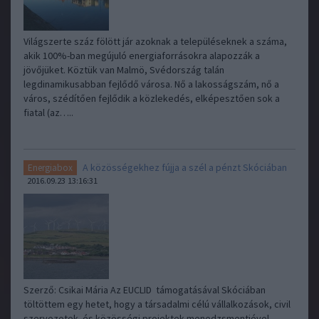
Világszerte száz fölött jár azoknak a településeknek a száma,
akik 100%-ban megújuló energiaforrásokra alapozzák a
jövőjüket. Köztük van Malmö, Svédország talán
legdinamikusabban fejlődő városa. Nő a lakosságszám, nő a
város, szédítően fejlődik a közlekedés, elképesztően sok a
fiatal (az…..
A közösségekhez fújja a szél a pénzt Skóciában
Energiabox
2016.09.23 13:16:31
Szerző: Csikai Mária Az EUCLID támogatásával Skóciában
töltöttem egy hetet, hogy a társadalmi célú vállalkozások, civil
szervezetek és közösségi projektek menedzsmentjével