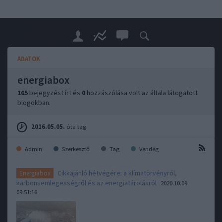
ADATOK
energiabox
165
bejegyzést írt és
0
hozzászólása volt az általa látogatott
blogokban.
2016.05.05.
óta tag.
Admin
Szerkesztő
Tag
Vendég
Cikkajánló hétvégére: a klímatörvényről,
Energiabox
karbonsemlegességről és az energiatárolásról
2020.10.09
09:51:16