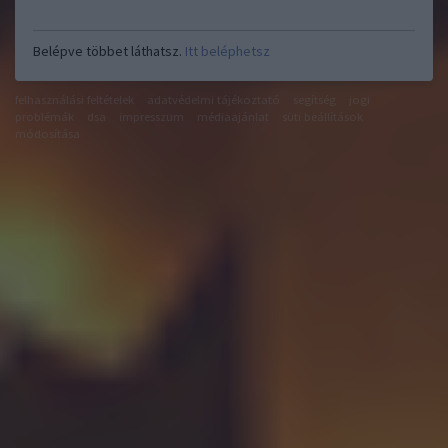
Belépve többet láthatsz.
Itt beléphetsz
felhasználási feltételek
adatvédelmi tájékoztató
segítség
jogi
problémák
dsa
impresszum
médiaajánlat
süti beállítások
módosítása