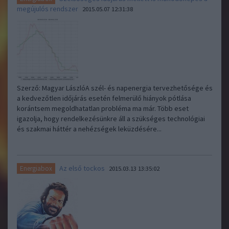
megújulós rendszer
2015.05.07 12:31:38
Szerző: Magyar LászlóA szél- és napenergia tervezhetősége és
a kedvezőtlen időjárás esetén felmerülő hiányok pótlása
korántsem megoldhatatlan probléma ma már. Több eset
igazolja, hogy rendelkezésünkre áll a szükséges technológiai
és szakmai háttér a nehézségek leküzdésére...
Az első tockos
Energiabox
2015.03.13 13:35:02