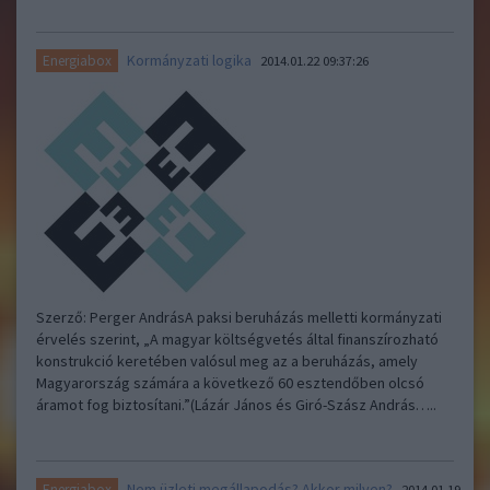
Kormányzati logika
Energiabox
2014.01.22 09:37:26
Szerző: Perger AndrásA paksi beruházás melletti kormányzati
érvelés szerint, „A magyar költségvetés által finanszírozható
konstrukció keretében valósul meg az a beruházás, amely
Magyarország számára a következő 60 esztendőben olcsó
áramot fog biztosítani.”(Lázár János és Giró-Szász András…..
Nem üzleti megállapodás? Akkor milyen?
Energiabox
2014.01.19