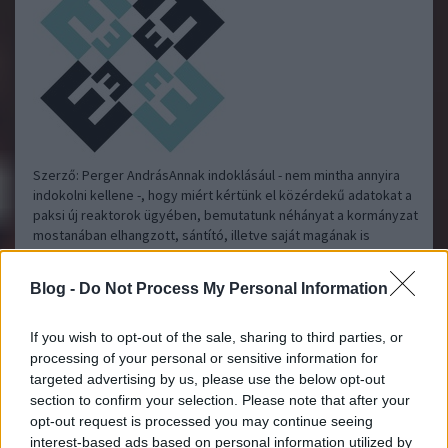
Szerző: Perger AndrásAnnak indoklásául - nem mintha annyira
indokolni kellene -, hogy miért kértünk el közérdekű adatokat a
paksi új reaktorok ügyében, bemutatunk néhányat a kormányzat
mostanában elhangzott, sántító, illetve saját magának is
ellentmondó állításai közül. Mivel a kormánynak többszöri…..
Blog -
Do Not Process My Personal Information
A moszkvai megállapodás margójára
Energiabox
2014.01.15
If you wish to opt-out of the sale, sharing to third parties, or
09:57:09
processing of your personal or sensitive information for
targeted advertising by us, please use the below opt-out
section to confirm your selection. Please note that after your
opt-out request is processed you may continue seeing
interest-based ads based on personal information utilized by