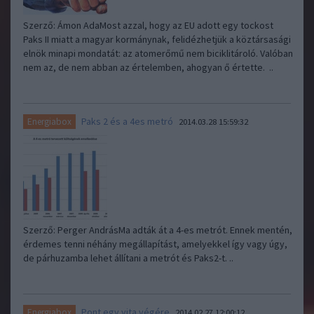
Szerző: Ámon AdaMost azzal, hogy az EU adott egy tockost
Paks II miatt a magyar kormánynak, felidézhetjük a köztársasági
elnök minapi mondatát: az atomerőmű nem biciklitároló. Valóban
nem az, de nem abban az értelemben, ahogyan ő értette. ..
Paks 2 és a 4es metró
Energiabox
2014.03.28 15:59:32
Szerző: Perger AndrásMa adták át a 4-es metrót. Ennek mentén,
érdemes tenni néhány megállapítást, amelyekkel így vagy úgy,
de párhuzamba lehet állítani a metrót és Paks2-t. ..
Pont egy vita végére
Energiabox
2014.02.27 12:00:12