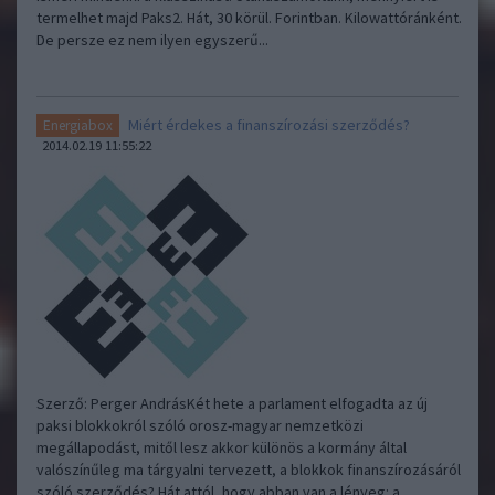
termelhet majd Paks2. Hát, 30 körül. Forintban. Kilowattóránként.
De persze ez nem ilyen egyszerű...
Miért érdekes a finanszírozási szerződés?
Energiabox
2014.02.19 11:55:22
Szerző: Perger AndrásKét hete a parlament elfogadta az új
paksi blokkokról szóló orosz-magyar nemzetközi
megállapodást, mitől lesz akkor különös a kormány által
valószínűleg ma tárgyalni tervezett, a blokkok finanszírozásáról
szóló szerződés? Hát attól, hogy abban van a lényeg: a