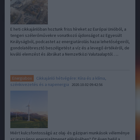
E heti cikkajánlóban hoztunk friss híreket az Európai Unióból, a
tengeri szélerőművekre vonatkozó újdonságot az Egyesült
Királyságból, podcastet az energiatárolás hazai lehetőségeiről,
gondolatébresztő beszélgetést a víz és a levegő értékéről, de
kiváló elemzést és ábrákat a Nemzetközi Valutaalaptól…..
Cikkajánló hétvégére: Kína és a klíma,
Energiabox
szénkivezetés és a napenergia
2020.10.02 09:42:56
Miért kulcsfontosságú az olaj- és gázipari munkások véleménye
az igazságos energiaátmenet elérésében? Öt éven belül a