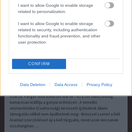
I want to allow Google to enable storage
related to personalization.
Állami-nem állami - támogatott-nem támogatott
Energiabox
I want to allow Google to enable storage
2013.12.05 11:46:01
related to security, including authentication
functionality and fraud prevention, and other
user protection.
CONFIRM
Data Deletion
Data Access
Privacy Policy
Szerző: Perger AndrásHárom mai hír:- Az E.On valószínűleg
hamarosan leállítja a gönyüi erőművet.- A temelíni
atomerőműbe (Csehország) tervezett új blokkok állami
támogatás nélkül nem épülhetnek meg.- Brüsszel szerint a Déli
Áramlat szerződéseit újra kell tárgyalni, mivel azok nincsenek
összhangban…..