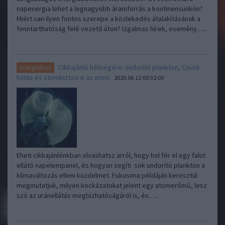
napenergia lehet a legnagyobb áramforrás a kontinensünkön?
Miért van ilyen fontos szerepe a közlekedés átalakításának a
fenntarthatóság felé vezető úton? Izgalmas hírek, esemény…..
Cikkajánló hétvégére: undorító plankton, Covid-
Energiabox
hatás és atombiztos-e az atom
2020.06.12 00:32:00
Eheti cikkajánlónkban olvashatsz arról, hogy hol fér el egy falut
ellátó napelempanel, és hogyan segíti sok undorító plankton a
klímaváltozás elleni küzdelmet. Fukusima példáján keresztül
megmutatjuk, milyen kockázatokat jelent egy atomerőmű, lesz
szó az uránellátás megbízhatóságáról is, és…..