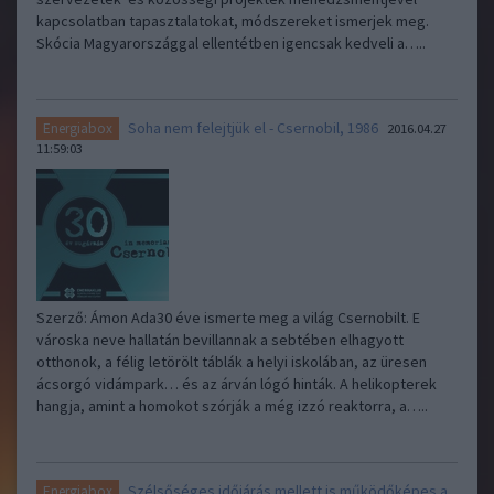
kapcsolatban tapasztalatokat, módszereket ismerjek meg.
Skócia Magyarországgal ellentétben igencsak kedveli a…..
Soha nem felejtjük el - Csernobil, 1986
Energiabox
2016.04.27
11:59:03
Szerző: Ámon Ada30 éve ismerte meg a világ Csernobilt. E
városka neve hallatán bevillannak a sebtében elhagyott
otthonok, a félig letörölt táblák a helyi iskolában, az üresen
ácsorgó vidámpark… és az árván lógó hinták. A helikopterek
hangja, amint a homokot szórják a még izzó reaktorra, a…..
Szélsőséges időjárás mellett is működőképes a
Energiabox