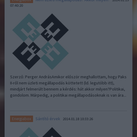
07:40:20
Szerző: Perger AndrásAmikor először meghallottam, hogy Paks
II-ről nem üzleti megállapodás köttetett (ld. legutóbb itt),
mindjárt felmerült bennem a kérdés: hát akkor milyen?Politikai,
gondolom. Márpedig, a politikai megállapodásoknak is van ára...
Sántító érvek
Energiabox
2014.01.18 10:33:26