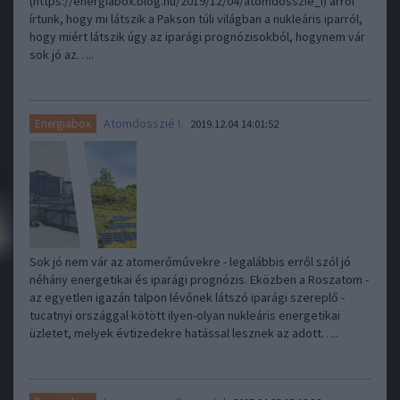
(https://energiabox.blog.hu/2019/12/04/atomdosszie_i) arról
írtunk, hogy mi látszik a Pakson túli világban a nukleáris iparról,
hogy miért látszik úgy az iparági prognózisokból, hogynem vár
sok jó az…..
Atomdosszié I.
Energiabox
2019.12.04 14:01:52
Sok jó nem vár az atomerőművekre - legalábbis erről szól jó
néhány energetikai és iparági prognózis. Eközben a Roszatom -
az egyetlen igazán talpon lévőnek látszó iparági szereplő -
tucatnyi országgal kötött ilyen-olyan nukleáris energetikai
üzletet, melyek évtizedekre hatással lesznek az adott…..