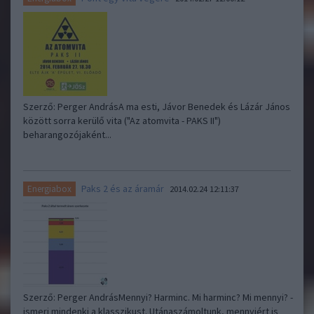
Szerző: Perger AndrásA ma esti, Jávor Benedek és Lázár János
között sorra kerülő vita ("Az atomvita - PAKS II")
beharangozójaként...
Paks 2 és az áramár
Energiabox
2014.02.24 12:11:37
Szerző: Perger AndrásMennyi? Harminc. Mi harminc? Mi mennyi? -
ismeri mindenki a klasszikust. Utánaszámoltunk, mennyiért is