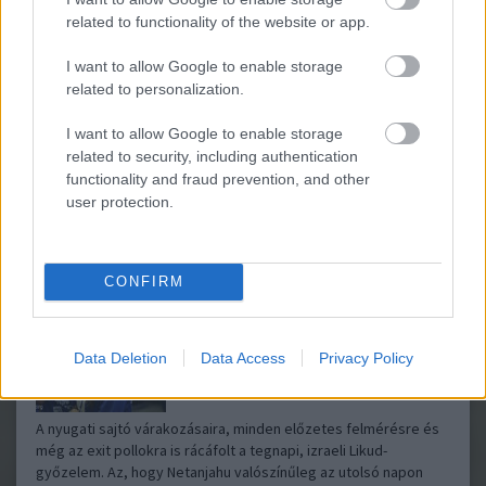
related to functionality of the website or app.
I want to allow Google to enable storage
Április 2-án, a hagyományokhoz hűen, Manchesterben tartották
related to personalization.
meg a brit pártvezetők választás előtti vitáját. Először a viták
történetében nem csupán a három hagyományos westminsteri
I want to allow Google to enable storage
párt (Konzervatívok, Munkáspárt, Liberális Demokraták) vezetői
related to security, including authentication
vettek részt, de a…..
functionality and fraud prevention, and other
user protection.
Borult a papírforma az izraeli választásokon
Kettős Mérce
2015.03.18 16:04:33
CONFIRM
Data Deletion
Data Access
Privacy Policy
A nyugati sajtó várakozásaira, minden előzetes felmérésre és
még az exit pollokra is rácáfolt a tegnapi, izraeli Likud-
győzelem. Az, hogy Netanjahu valószínűleg az utolsó napon