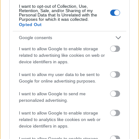
Török választások: Erdogan pártja nem tud
Kettős Mérce
I want to opt-out of Collection, Use,
egyedül kormányt alakítani
2015.06.07 18:59:56
Retention, Sale, and/or Sharing of my
Personal Data that Is Unrelated with the
Purposes for which it was collected.
Opted Out
Google consents
I want to allow Google to enable storage
related to advertising like cookies on web or
Elúszni látszik a kormányzó AKP parlamenti szupertöbbsége a
device identifiers in apps.
mai választáson / Illusztráció, nationalturk.com A szavazatok
felének összeszámolása után a nem hivatalos felmérések
I want to allow my user data to be sent to
szerint sikerült a kurd-radikális baloldalnak az a
Google for online advertising purposes.
bűvészmutatvány amely a kemali Törökország…..
I want to allow Google to send me
personalized advertising.
Brit választási vita: Már az EU-s bevándorlást
Kettős Mérce
korlátoznák a pártok
2015.04.07 21:40:40
I want to allow Google to enable storage
related to analytics like cookies on web or
device identifiers in apps.
I want to allow Google to enable storage