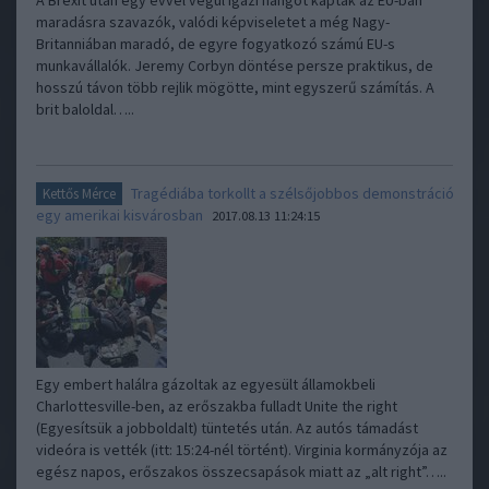
A Brexit után egy évvel végül igazi hangot kaptak az EU-ban
maradásra szavazók, valódi képviseletet a még Nagy-
Britanniában maradó, de egyre fogyatkozó számú EU-s
munkavállalók. Jeremy Corbyn döntése persze praktikus, de
hosszú távon több rejlik mögötte, mint egyszerű számítás. A
brit baloldal…..
Tragédiába torkollt a szélsőjobbos demonstráció
Kettős Mérce
egy amerikai kisvárosban
2017.08.13 11:24:15
Egy embert halálra gázoltak az egyesült államokbeli
Charlottesville-ben, az erőszakba fulladt Unite the right
(Egyesítsük a jobboldalt) tüntetés után. Az autós támadást
videóra is vették (itt: 15:24-nél történt). Virginia kormányzója az
egész napos, erőszakos összecsapások miatt az „alt right”…..