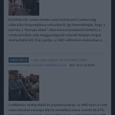
Estefelé már szinte minden adat beérkezett Csehország
választási központjába a voksolásról, így kimondhatjuk, hogy a
nyertes a “korrupt elitek” ellen keresztesháborút hirdető, a
rendszerváltás után meggazdagodó szlovák húsipari mogul,
Andrej Babiš lett. Ő és pártja, az ANO vélhetően elsősorban a…..
Cseh választások: Vezet Babiš, újabb
Kettős Mérce
szociáldemokrata párt omolhat össze
2017.10.21 15:59:03
A milliárdos Andrej Babiš és populista pártja az ANO nyeri a cseh
választásokat a Europe Elects modellbecslése szerint 26-27%-