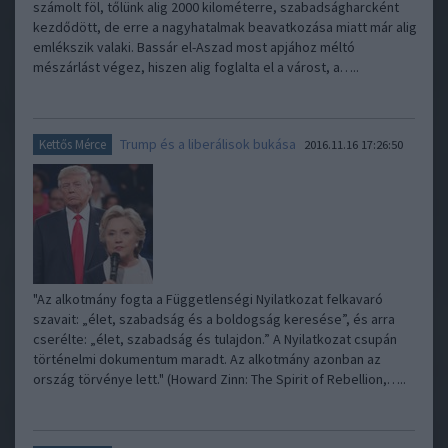
számolt föl, tőlünk alig 2000 kilométerre, szabadságharcként
kezdődött, de erre a nagyhatalmak beavatkozása miatt már alig
emlékszik valaki. Bassár el-Aszad most apjához méltó
mészárlást végez, hiszen alig foglalta el a várost, a…..
Trump és a liberálisok bukása
Kettős Mérce
2016.11.16 17:26:50
"Az alkotmány fogta a Függetlenségi Nyilatkozat felkavaró
szavait: „élet, szabadság és a boldogság keresése”, és arra
cserélte: „élet, szabadság és tulajdon.” A Nyilatkozat csupán
történelmi dokumentum maradt. Az alkotmány azonban az
ország törvénye lett." (Howard Zinn: The Spirit of Rebellion,…..