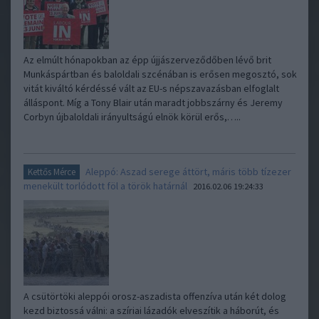
Az elmúlt hónapokban az épp újjászerveződőben lévő brit
Munkáspártban és baloldali szcénában is erősen megosztó, sok
vitát kiváltó kérdéssé vált az EU-s népszavazásban elfoglalt
álláspont. Míg a Tony Blair után maradt jobbszárny és Jeremy
Corbyn újbaloldali irányultságú elnök körül erős,…..
Aleppó: Aszad serege áttört, máris több tízezer
Kettős Mérce
menekült torlódott föl a török határnál
2016.02.06 19:24:33
A csütörtöki aleppói orosz-aszadista offenzíva után két dolog
kezd biztossá válni: a szíriai lázadók elveszítik a háborút, és