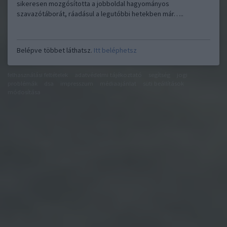
sikeresen mozgósította a jobboldal hagyományos
szavazótáborát, ráadásul a legutóbbi hetekben már…..
Belépve többet láthatsz.
Itt beléphetsz
felhasználási feltételek
adatvédelmi tájékoztató
segítség
jogi
problémák
dsa
impresszum
médiaajánlat
süti beállítások
módosítása