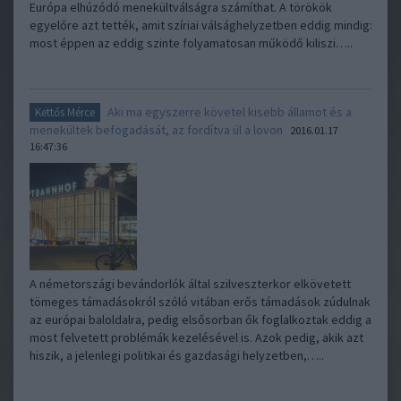
Európa elhúzódó menekültválságra számíthat. A törökök
egyelőre azt tették, amit szíriai válsághelyzetben eddig mindig:
most éppen az eddig szinte folyamatosan működő kiliszi…..
Aki ma egyszerre követel kisebb államot és a
Kettős Mérce
menekültek befogadását, az fordítva ül a lovon
2016.01.17
16:47:36
A németországi bevándorlók által szilveszterkor elkövetett
tömeges támadásokról szóló vitában erős támadások zúdulnak
az európai baloldalra, pedig elsősorban ők foglalkoztak eddig a
most felvetett problémák kezelésével is. Azok pedig, akik azt
hiszik, a jelenlegi politikai és gazdasági helyzetben,…..