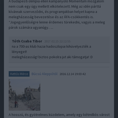
A budapesti olimpia ellen kampányoló Momentum mozgalom
nem csak egy ügy mellett elkötelezett. Még az idén párttá
kívánnak szerveződni, és programjukban helyet kapna a
melegházasság bevezetése és az ÁFA-csökkentés is.
“Jogegyenlőségre lenne érdemes törekedni, vagyis a meleg
párok számára ugyanúgy…..
Tóth Csaba Tibor
2017.02.15 22:12:55
na a 700-as klub hazai hadoszlopai kihüvelyezték a
lényeget!
melegházasság! biztos pokolra jut aki támogatja! :D
Búcsú Aleppótól
Kettős Mérce
2016.12.14 19:03:42
A hosszú, és gyötrelmes küzdelem, amely egy kétmilliós várost