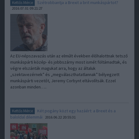
Szétrobbantja a Brexit a brit munkáspártot?
Kettős Mérce
2016.07.01 09:21:27
Az EU-népszavazás után az elmúlt években élőhalottnak tetsző
munkáspárti közép- és jobbszárny most ismét föltámadtak, és
végre elszánták magukat arra, hogy az általuk
„szektavezérnek” és „megválaszthatatlannak” bélyegzett
munkáspárti vezetőt, Jeremy Corbynt eltávolítsák. Ezzel
azonban minden…..
Két pogány közt egy hazáért: a Brexit és a
Kettős Mérce
baloldal dilemmái
2016.06.22 20:55:31