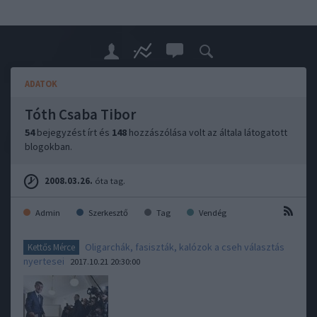
ADATOK
Tóth Csaba Tibor
54
bejegyzést írt és
148
hozzászólása volt az általa látogatott
blogokban.
2008.03.26.
óta tag.
Admin
Szerkesztő
Tag
Vendég
Oligarchák, fasiszták, kalózok a cseh választás
Kettős Mérce
nyertesei
2017.10.21 20:30:00