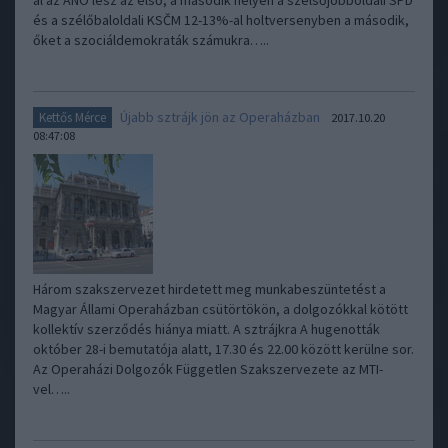
al az ANO lesz az első, a második helyen a szélsőjobboldali SPD
és a szélőbaloldali KSČM 12-13%-al holtversenyben a második,
őket a szociáldemokraták számukra…..
Újabb sztrájk jön az Operaházban
Kettős Mérce
2017.10.20
08:47:08
Három szakszervezet hirdetett meg munkabeszüntetést a
Magyar Állami Operaházban csütörtökön, a dolgozókkal kötött
kollektív szerződés hiánya miatt. A sztrájkra A hugenották
október 28-i bemutatója alatt, 17.30 és 22.00 között kerülne sor.
Az Operaházi Dolgozók Független Szakszervezete az MTI-
vel…..