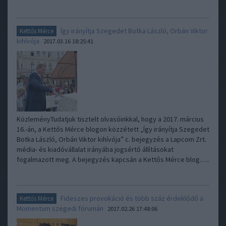
Így irányítja Szegedet Botka László, Orbán Viktor
Kettős Mérce
kihívója
2017.03.16 18:25:41
KözleményTudatjuk tisztelt olvasóinkkal, hogy a 2017. március
16.-án, a Kettős Mérce blogon közzétett „Így irányítja Szegedet
Botka László, Orbán Viktor kihívója” c. bejegyzés a Lapcom Zrt.
média- és kiadóvállalat irányába jogsértő állításokat
fogalmazott meg. A bejegyzés kapcsán a Kettős Mérce blog…..
Fideszes provokáció és több száz érdeklődő a
Kettős Mérce
Momentum szegedi fórumán
2017.02.26 17:48:06