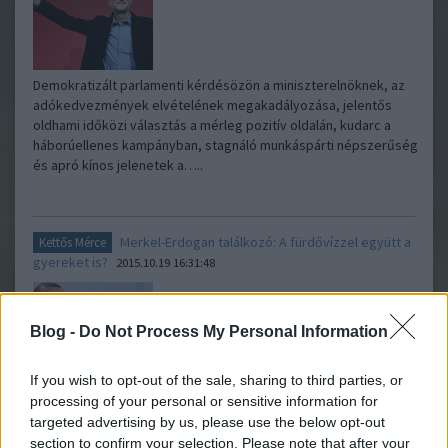
Demokratizált parlamenti kérdésözön a miniszterelnöknek, az
adókedvezmények elvételének megakadályozása, jelentős
oldhami időközi választás a mérleg pozitív oldalán, kudarc a
háborúellenes kampányban, stagnáló munkáspárti népszerűség
és apró kínos jelenetek a…..
Merkel-Erdogan találkozó: A fürdővízzel együtt a
Kettős Mérce
gyereket is?
2015.10.19 16:31:48
Blog -
Do Not Process My Personal Information
If you wish to opt-out of the sale, sharing to third parties, or
processing of your personal or sensitive information for
„Törökország nélkül egyszerűen képtelenek vagyunk
targeted advertising by us, please use the below opt-out
megoldani a menekültválságot” – mondta a múlt héten Angela
section to confirm your selection. Please note that after your