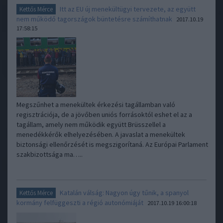
Itt az EU új menekültügyi tervezete, az együtt
Kettős Mérce
nem működő tagországok büntetésre számíthatnak
2017.10.19
17:58:15
Megszűnhet a menekültek érkezési tagállamban való
regisztrációja, de a jövőben uniós forrásoktól eshet el az a
tagállam, amely nem működik együtt Brüsszellel a
menedékkérők elhelyezésében. A javaslat a menekültek
biztonsági ellenőrzését is megszigorítaná. Az Európai Parlament
szakbizottsága ma…..
Katalán válság: Nagyon úgy tűnik, a spanyol
Kettős Mérce
kormány felfüggeszti a régió autonómiáját
2017.10.19 16:00:18