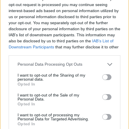
Merkel német kancellár, előkészítendő vasárnapi,
opt-out request is processed you may continue seeing
tulajdonképpen Kanossza-járásnak minősíthető isztambuli útját.
interest-based ads based on personal information utilized by
Úgy tűnik, a menekülthullám egyre inkább…..
us or personal information disclosed to third parties prior to
your opt-out. You may separately opt-out of the further
disclosure of your personal information by third parties on the
IAB’s list of downstream participants. This information may
Az Iszlám Állam újra megtámadta Kobanét
Kettős Mérce
also be disclosed by us to third parties on the
IAB’s List of
2015.06.25 13:07:19
Downstream Participants
that may further disclose it to other
third parties.
Please note that this website/app uses one or more Google
Personal Data Processing Opt Outs
services and may gather and store information including but
not limited to your visit or usage behaviour. You may click to
I want to opt-out of the Sharing of my
personal data.
grant or deny consent to Google and its third-party tags to
Opted In
Kobane ismét ég / Fotó: Dogan Media, Törökország Ha valaki
use your data for below specified purposes in below Google
azon gondolkozna, mi elől menekülnek Szíriában az emberek, itt
consent section.
I want to opt-out of the Sale of my
egy újabb ékes példa. A BBC tudósítása szerint az Iszlám Állam
Personal Data.
ma hajnalban magyar idő szerint öt órakor több autóval, és
Opted In
ellenségük, a kurd YPG…..
I want to opt-out of processing my
Personal Data for Targeted Advertising.
Opted In