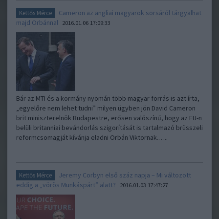
Cameron az angliai magyarok sorsáról tárgyalhat
Kettős Mérce
majd Orbánnal
2016.01.06 17:09:33
Bár az MTI és a kormány nyomán több magyar forrás is azt írta,
„egyelőre nem lehet tudni” milyen ügyben jön David Cameron
brit miniszterelnök Budapestre, erősen valószínű, hogy az EU-n
belüli britanniai bevándorlás szigorítását is tartalmazó brüsszeli
reformcsomagját kívánja eladni Orbán Viktornak.…..
Jeremy Corbyn első száz napja – Mi változott
Kettős Mérce
eddig a „vörös Munkáspárt” alatt?
2016.01.03 17:47:27