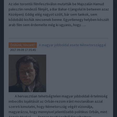
Az idei torontói filmfesztiválon mutatták be Majszalún Hamud
palesztin rendező filmjét, a Bar Bahar-t (angolul In between azaz
Középen). Eddig elég nagyot szólt, bár sem tankok, sem
kődobáló kisfiúk nincsenek benne. Egyetlenegy helyben készült
arab film sem érdemelte még ki ugyanis, hogy…..
A magyar jobboldal esete Németországgal
Örülünk, Vincent?
2017.09.09 17:35:45
A hervasztóan tehetségtelen magyar jobboldali értelmiség
imbecillis lojalitását az Orbán-rezsim iránt mostanában azzal
szereti kimutatni, hogy Németország végét vízionálja,
magyarázza, hogy mennyivel jelentősebb politikus Orbán, mint