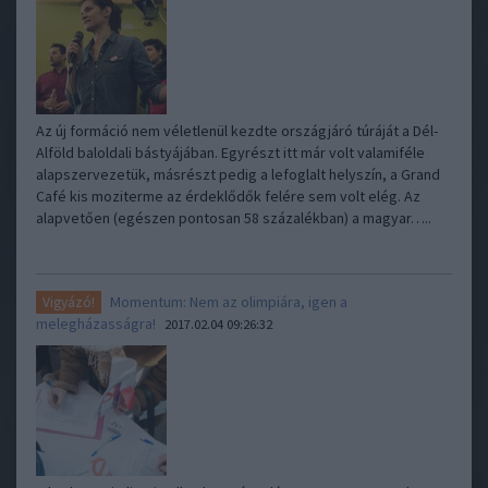
Az új formáció nem véletlenül kezdte országjáró túráját a Dél-
Alföld baloldali bástyájában. Egyrészt itt már volt valamiféle
alapszervezetük, másrészt pedig a lefoglalt helyszín, a Grand
Café kis moziterme az érdeklődők felére sem volt elég. Az
alapvetően (egészen pontosan 58 százalékban) a magyar…..
Momentum: Nem az olimpiára, igen a
Vigyázó!
melegházasságra!
2017.02.04 09:26:32