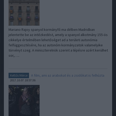
Mariano Rajoy spanyol kormányfő ma délben Madridban
jelentette be az intézkedést, amely a spanyol alkotmány 155-ös
cikkelye értelmében lehetőséget ad a területi autonómia
felfüggesztésére, ha az autonóm kormányzatok valamelyike
törvényt szeg. A miniszterelnök szerint a lépésre azért kerülhet
sor,…..
A film, ami az arabokat és a zsidókat is felhúzta
Kettős Mérce
2017.10.07 18:57:36