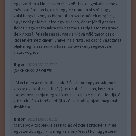
egyszerűen a film csak erről szól! - biztos gyilkolnak meg
másokat fiatalon is, csakhogy ez Pont arról szól hogy
valakit egy bizonyos időpontban szeretnének megölni, -
egyszerű példával élve egy sikeres, önerejéből gazdag
fickót, vagy számunkra sok hasznos szolgálatot megtevő
de kínossá, feleslegessé, vagy árulóvá váló tagot csak
idősen éri meg kinyírni, mivel ha a fiatal és csóró változatát
öljük meg, a számunkra hasznos tevékenységeket sem
viszik véghez.
Rigor
2012.10.31 09:27:12
@KKKKKKK
: SPOILER!
- Miért nem az ősrobbanásba? És akkor hogyan küldenek
vissza ezüstöt a múltba?:)( - erre utalás is van, hiszen a
looper nem kapja meg valójában a teljes ezüstöt - leadja, és
kifizetik - és a főhős ebből a készletből spájzolt magának
titokban).
Rigor
2012.11.06 10:01:28
@slyspy
: A többiek is azt kapják végkielégítésként, meg
egyszerűbb így:) - no meg az arany/ezüst korfüggetlenül