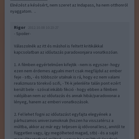
Elnézést a késésért, nem szeret az Indapass, ha nem otthonról
nyaggatom. ..
Rigor
2012.10.08 10:23:27
- Spoiler-
Válaszolnék az itt és máshol is feltett kritikákkal
kapcsolatban az időutazás paradoxonjaira vonatkozóan.
1. A filmben egyértelműen kifejtik - nem is egyszer- hogy
ezen nem érdemes agyalni mert csak megfájdul az ember
feje - stb, - és többször utalnak is rá, hogy ez nem valami
realizmusra törekvő scifi, - TK-k jelenléte talán pont ezért
került bele - szóval inkább fikció - hogy ebben a filmben
valójában nem az időutazás és annak hibái/paradoxonai a
lényeg, hanem az emberi vonatkozások.
2. Fel lehet fogni az időutazást egyfajta elegyének a
párhuzamos univerzumoknak (hiszen ha visszatérsz a
múltba, akkor az már egy teljesen új idővonal lesz, amitől te
független vagy, így megölheted magad, stb) - és a saját