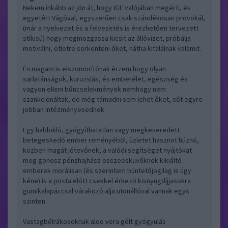
Nekem inkább az jön át, hogy IGE valójában megérti, és
egyetért Vágóval, egyszerűen csak szándékosan provokál,
(már a nyelvezet és a felvezetés is érezhetően tervezett
stílusú) hogy megmozgassa kicsit az állóvizet, próbálja
motiválni, ötletre serkenteni őket, hátha kitalálnak valamit.
Én magam is elszomorítónak érzem hogy olyan
sarlatánságok, kuruzslás, és emberélet, egészség és
vagyon elleni bűncselekmények nemhogy nem
szankcionáltak, de még támadni sem lehet őket, sőt egyre
jobban intézményesednek.
Egy haldokló, gyógyíthatatlan vagy megkeseredett
betegeskedő ember reményéből, üzletet hasznot húznó,
közben magát jótevőnek, a valódi segítséget nyújtókat
meg gonosz pénzhajhász összeesküvőknek kikiáltó
emberek morálisan (és szerintem büntetőjogilag is úgy
kéne) is a posta előtt csekkel érkező kisnyugdíjjasokra
gumikalapáccsal várakozó alja utonállóval vannak egys
szinten.
Vastagbélrákosoknak aloe vera gélt gyógyulás