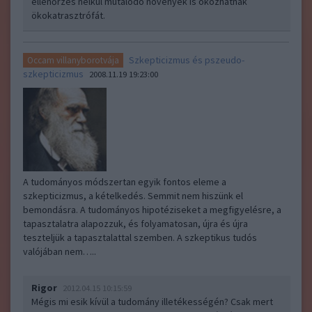
ellenőrzés nélkül mutálódó növények is okozhatnak
ökokatrasztrófát.
Szkepticizmus és pszeudo-
Occam villanyborotvája
szkepticizmus
2008.11.19 19:23:00
A tudományos módszertan egyik fontos eleme a
szkepticizmus, a kételkedés. Semmit nem hiszünk el
bemondásra. A tudományos hipotéziseket a megfigyelésre, a
tapasztalatra alapozzuk, és folyamatosan, újra és újra
teszteljük a tapasztalattal szemben. A szkeptikus tudós
valójában nem…..
Rigor
2012.04.15 10:15:59
Mégis mi esik kívül a tudomány illetékességén? Csak mert