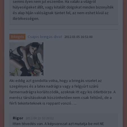
semmi ilyen nem jut eszembe. Ha valaki a világról
hülyeségeket állít, vagy kitalált dolgokat minden bizonyíték
és alap híján valóságnak tüntet fel, az nem eshet kívül az
illetékességen.
Csajos bringás divat
Bikegirls
2012.03.05 16:51:00
Aki eddig azt gondolta volna, hogy a bringás viselet az
szegényes és a latex nadrágra vagy a felgyűrt szárú
farmernadrágra korlátozódik, azoknak itt egy kis ötletbörze. A
merész társításoknak köszönhetően nem csak feltűnő, de a
férfi tekinteteknek is roppant vonzó…..
Rigor
2012.04.13 10:29:02
Itten tévedés van. A képsorozat azt mutatja be mit NE