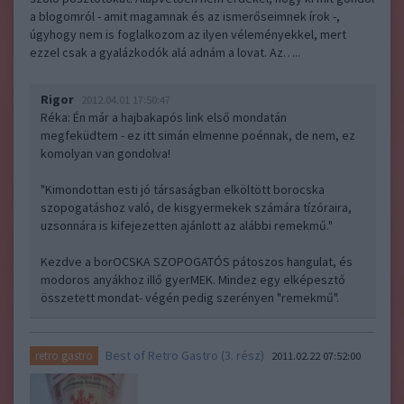
a blogomról - amit magamnak és az ismerőseimnek írok -,
úgyhogy nem is foglalkozom az ilyen véleményekkel, mert
ezzel csak a gyalázkodók alá adnám a lovat. Az…..
Rigor
2012.04.01 17:50:47
Réka: Én már a hajbakapós link első mondatán
megfeküdtem - ez itt simán elmenne poénnak, de nem, ez
komolyan van gondolva!
"Kimondottan esti jó társaságban elköltött borocska
szopogatáshoz való, de kisgyermekek számára tízóraira,
uzsonnára is kifejezetten ajánlott az alábbi remekmű."
Kezdve a borOCSKA SZOPOGATÓS pátoszos hangulat, és
modoros anyákhoz illő gyerMEK. Mindez egy elképesztő
összetett mondat- végén pedig szerényen "remekmű".
Best of Retro Gastro (3. rész)
retro gastro
2011.02.22 07:52:00