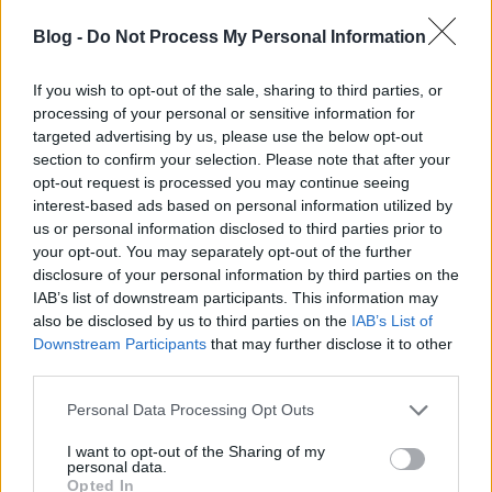
kerüljön rá sor) valószínűleg olyan magas és akár sokkoló
agresszivitási/hatékonysági szinttel fogok válaszolni amit
Blog -
Do Not Process My Personal Information
"sportszerűtlennek vélhetnek"(bár ezek többsége életre
kevésbé veszélyes, viszont látványos)
If you wish to opt-out of the sale, sharing to third parties, or
processing of your personal or sensitive information for
A sportszerűség ott veszett el amikor én nem akartam
targeted advertising by us, please use the below opt-out
fizikai konfrontációba kerülni a másik emberrel és ő ennek
section to confirm your selection. Please note that after your
ellenére megtámadott - azaz szó nincs szabályokról,
opt-out request is processed you may continue seeing
meccsről, vigyázzunk a másikról. Ugyanígy
interest-based ads based on personal information utilized by
fegyverhasználat esetén is meglepő, de sokkal
us or personal information disclosed to third parties prior to
hatékonyabban és gyorsabban visszaverhető a támadás ha
your opt-out. You may separately opt-out of the further
nem a másik életét akarjuk feltétlenül kioltani (stratégiai és
disclosure of your personal information by third parties on the
demoralizációs szempontból is sokkal hatásosabb egy
csúnya sérülés, amit simán túl lehet élni, de harcolni nem,
IAB’s list of downstream participants. This information may
ordítani igen, - mint egy halál).
also be disclosed by us to third parties on the
IAB’s List of
Downstream Participants
that may further disclose it to other
Hülyeségért, hülyeségből fegyvert nem fogni nem
third parties.
puhapöcsűség, sőt aki van olyan bátor hogy ezt megtegye,
Please note that this website/app uses one or more Google
az amikor tényleg muszáj, tökösebb és bátrabb lesz mint
Personal Data Processing Opt Outs
services and may gather and store information including but
aki nagy pofával fegyvert mer fogni a fegyvertelenekre. -
Szerintem.
not limited to your visit or usage behaviour. You may click to
I want to opt-out of the Sharing of my
personal data.
grant or deny consent to Google and its third-party tags to
Opted In