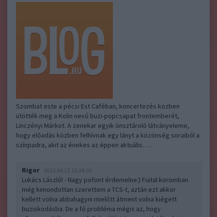
Szombat este a pécsi Est Caféban, koncertezés közben
ütötték meg a Kolin nevű buzi-popcsapat frontemberét,
Linczényi Márkot. A zenekar egyik önsztároló látványeleme,
hogy előadás közben felhívnak egy lányt a közönség soraiból a
színpadra, akit az énekes az éppen aktuális…..
Rigor
2012.04.12 11:24:02
Lukács László! - Nagy pofont érdemelne:) Fiatal koromban
még kimondottan szerettem a TCS-t, aztán ezt akkor
kellett volna abbahagyni mielőtt átment volna kiégett
buziskodásba. De a fő probléma mégis az, hogy