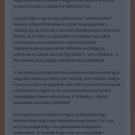
megváltoztatható múltad - vagyis ha a múltbeli énednek
levágod az ujját, a sajátod is hiányozni fog.
Szóval, hiába vagy te egy párhuzamos "univerzumban" -
mivel az ottani történések is szinte megegyeznek a
tiéddel, így az ottaniak is hasonló ellenlépéseket tehetnek
ellned, és fordítva- a sajátodba is beléphet egy újabb
párhuzamos univerzumból a saját megfelelőd.
Végtelen számú univezumot feltételezve (főleg ha
eltérések is vannak mint az "Egyetlen" c. Jet Li filmben) - a
film minden ilyen jellegű ellentmondása feloldható.
3. Aki tényleg jól átgondolt és paradoxonokat viszonylag jól
megoldó időutazós filmre (de tényleg, a terminátor, meg a
vissza a jövőbe és egyebek után miért pont erre hurrognak
a kritikusok?) vágyik az ne a mainstream mozik között
keresgéljen, hanem nézze meg a Találmány c. filmet:
www.imdb.com/title/tt0390384/
4.Az egyik netes kritkában még az is felmerült hogy
mekkora bénaság hogy időutazás meg minden, és csak
arra használják hogy visszaküldjenek kivégzésre
embereket - Ki mondta hogy csak arra használják? -