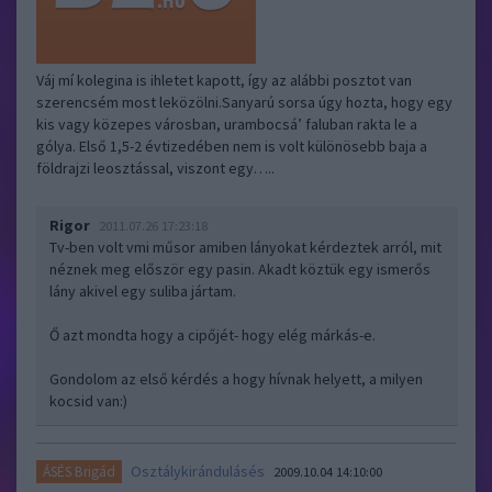
Váj mí kolegina is ihletet kapott, így az alábbi posztot van
szerencsém most leközölni.Sanyarú sorsa úgy hozta, hogy egy
kis vagy közepes városban, urambocsá’ faluban rakta le a
gólya. Első 1,5-2 évtizedében nem is volt különösebb baja a
földrajzi leosztással, viszont egy…..
Rigor
2011.07.26 17:23:18
Tv-ben volt vmi műsor amiben lányokat kérdeztek arról, mit
néznek meg először egy pasin. Akadt köztük egy ismerős
lány akivel egy suliba jártam.
Ő azt mondta hogy a cipőjét- hogy elég márkás-e.
Gondolom az első kérdés a hogy hívnak helyett, a milyen
kocsid van:)
Osztálykirándulásés
ÁSÉS Brigád
2009.10.04 14:10:00