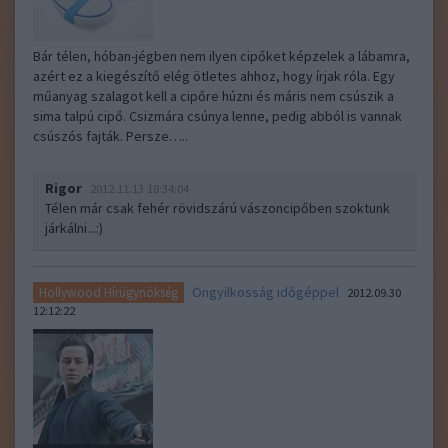
Bár télen, hóban-jégben nem ilyen cipőket képzelek a lábamra,
azért ez a kiegészítő elég ötletes ahhoz, hogy írjak róla. Egy
műanyag szalagot kell a cipőre húzni és máris nem csúszik a
sima talpú cipő. Csizmára csúnya lenne, pedig abból is vannak
csúszós fajták. Persze…..
Rigor
2012.11.13 18:34:04
Télen már csak fehér rövidszárú vászoncipőben szoktunk
járkálni...:)
Öngyilkosság időgéppel
Hollywood Hírügynökség
2012.09.30
12:12:22