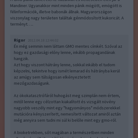
Mandiner. Ugyanakkor mint minden pánik mögött, emögött is
félinformációk, illetve babonák állnak. Magyarországon
viszonylag nagy területen találtak génmódosított kukoricát. A
terményt…..
Rigor
2012.04.18 12:44:02
Én még semmin nem láttam GMO mentes címkét. Szóval az
hogy ez gazdasági előny lenne, inkább propagandának
hangzik.
Azt hogy viszont hátrány lenne, sokkal inkább el tudom
képzelni, tekintve hogy ismét lemarad és hátrányba kerül
az amúgy sem túlságosan elkényeztetett
mezőgazdaságunk.
Az ökokatasztrófáról huhogást meg szimplán nem értem,
mitől lenne egy célzottan kiakalított és vizsgált növény
nagyobb veszély mint egy "hagyományos" módszerekkel
mutációra kényszerített, nemesített változat amiről aztán
még annyira sem tudni mi sül ki belőle mint egy gmo-ról.
A bioketrekben, sőt magában a természetben minden