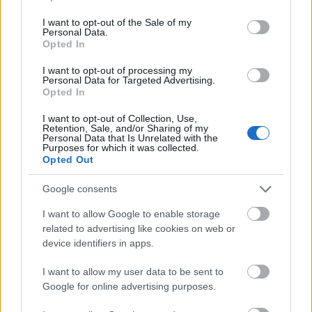
Persze még bölcsebb látszólag fogni, de ha ártatlanokra
use your data for below specified purposes in below Google
kell lőni, akkor inkább én legyek ott aki majd akkor nem öl.
consent section.
I want to opt-out of the Sale of my
Personal Data.
Opted In
Akkor és most: a Kinder csokis srác
2perc
2011.08.11 12:38:56
I want to opt-out of processing my
Personal Data for Targeted Advertising.
Opted In
I want to opt-out of Collection, Use,
Retention, Sale, and/or Sharing of my
Personal Data that Is Unrelated with the
Purposes for which it was collected.
Opted Out
Google consents
Rigor
2011.08.11 13:02:37
Ez a srác már akkor is vérfagyasztóan nézett ki. Ez a korral
I want to allow Google to enable storage
csak fokozódott.
related to advertising like cookies on web or
device identifiers in apps.
Rigor
2011.08.15 12:13:32
Egy biztos, most már ő is David Hasselhof fodrászához jár:)
I want to allow my user data to be sent to
Google for online advertising purposes.
Amatőrök...
2perc
2011.08.06 22:05:00