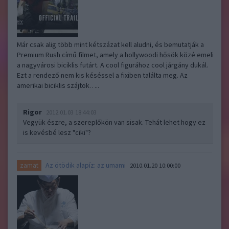
Már csak alig több mint kétszázat kell aludni, és bemutatják a
Premium Rush című filmet, amely a hollywoodi hősök közé emeli
a nagyvárosi biciklis futárt. A cool figurához cool járgány dukál.
Ezt a rendező nem kis késéssel a fixiben találta meg. Az
amerikai biciklis szájtok…..
Rigor
2012.01.03 18:44:03
Vegyük észre, a szereplőkön van sisak. Tehát lehet hogy ez
is kevésbé lesz "ciki"?
Az ötödik alapíz: az umami
zamat
2010.01.20 10:00:00