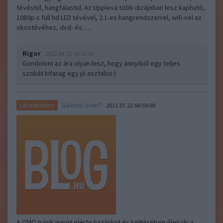
tévéstül, hangfalastul. Az Uppleva több dizájnban lesz kapható,
1080p-s full hd LED tévével, 2.1-es hangrendszerrel, wifi-vel az
okostévéhez, dvd- és…..
Rigor
2012.04.25 10:51:50
Gondolom az ára olyan lesz, hogy annyiból egy teljes
szobát kifarag egy jó asztalos:)
Géemó over?
Liberatórium
2011.07.22 06:59:00
A GMO pánik ismét elérte hazánkat és keltésében élen jár a