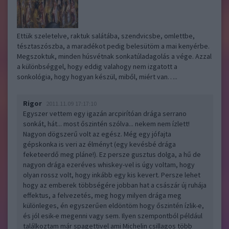
Ettük szeletelve, raktuk salátába, szendvicsbe, omlettbe,
tésztaszószba, a maradékot pedig belesütöm a mai kenyérbe.
Megszoktuk, minden húsvétnak sonkatúladagolás a vége. Azzal
a különbséggel, hogy eddig valahogy nem izgatott a
sonkológia, hogy hogyan készül, miből, miért van…..
Rigor
2011.11.09 17:17:10
Egyszer vettem egy igazán arcpirítóan drága serrano
sonkát, hát... most őszintén szólva... nekem nem ízlett!
Nagyon dögszerű volt az egész. Még egy jófajta
gépskonka is veri az élményt (egy kevésbé drága
feketeerdő meg pláne!). Ez persze gusztus dolga, a hű de
nagyon drága ezeréves whiskey-vel is úgy voltam, hogy
olyan rossz volt, hogy inkább egy kis kevert. Persze lehet
hogy az emberek többségére jobban hat a császár új ruhája
effektus, a felvezetés, meg hogy milyen drága meg
különleges, én egyszerűen eldöntöm hogy őszintén ízlik-e,
és jól esik-e megenni vagy sem. Ilyen szempontból például
találkoztam már spagettivel ami Michelin csillagos több