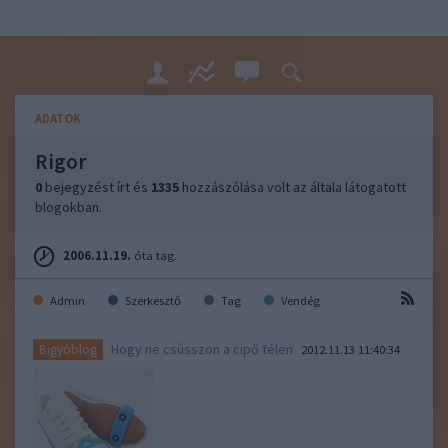
ADATOK
Rigor
0
bejegyzést írt és
1335
hozzászólása volt az általa látogatott
blogokban.
2006.11.19.
óta tag.
Admin
Szerkesztő
Tag
Vendég
Hogy ne csússzon a cipő télen
Bigyóblog
2012.11.13 11:40:34