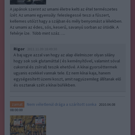
A japánok szerint az umami életre kelti az étel természetes
ízét. Az umami egyensúly: feleslegessé teszi a fűszert,
kellemes utóízt hagy a szájban és mély benyomást a lélekben.
Az umami az édes, sós, keserű, savanyú sorban az ötödik. A
fehérje íze. Több mint száz…..
Rigor
2011.11.09 18:49:30
A baj ugye azzal van hogy az alap élelmiszer olyan silány
hogy sok sok glutamáttal ( és keményítővel, valamint sóval
cukorral és zsírral) teszik ehetővé. A kínai gyorséttermek
ugyanis ezekkel vannak tele. Ez nem kínai kaja, hanem
egységesített üzemi koszt, amit nagyüzemileg állítanak elő
és osztanak szét a kínai büfékben.
Nem véletlenül drága a szárított sonka
zamat
2010.04.08
08:00:00