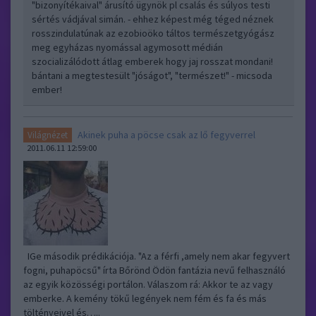
"bizonyítékaival" árusító ügynök pl csalás és súlyos testi
sértés vádjával simán. - ehhez képest még téged néznek
rosszindulatúnak az ezobioöko táltos természetgyógász
meg egyházas nyomással agymosott médián
szocializálódott átlag emberek hogy jaj rosszat mondani!
bántani a megtestesült "jóságot", "természet!" - micsoda
ember!
Akinek puha a pöcse csak az lő fegyverrel
Világnézet
2011.06.11 12:59:00
IGe második prédikációja. "Az a férfi ,amely nem akar fegyvert
fogni, puhapöcsű" írta Bőrönd Ödön fantázia nevű felhasználó
az egyik közösségi portálon. Válaszom rá: Akkor te az vagy
emberke. A kemény tökű legények nem fém és fa és más
töltényeivel és…..