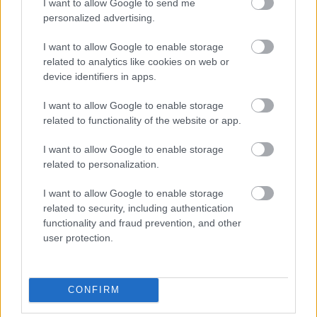
I want to allow Google to send me
personalized advertising.
I want to allow Google to enable storage
related to analytics like cookies on web or
device identifiers in apps.
I want to allow Google to enable storage
related to functionality of the website or app.
Rigor
2011.08.08 13:41:07
Ez az igazi:) -
www.youtube.com/watch?v=R89vhiua35A
I want to allow Google to enable storage
related to personalization.
Kiskori parázások, félések
ÁSÉS Brigád
2009.07.07 11:00:00
I want to allow Google to enable storage
related to security, including authentication
functionality and fraud prevention, and other
user protection.
CONFIRM
Nappal a játszótéren nagy pofának levés, naplemente és
ágybamenés után aggódni kezdés! Tesóval, tesókkal egy