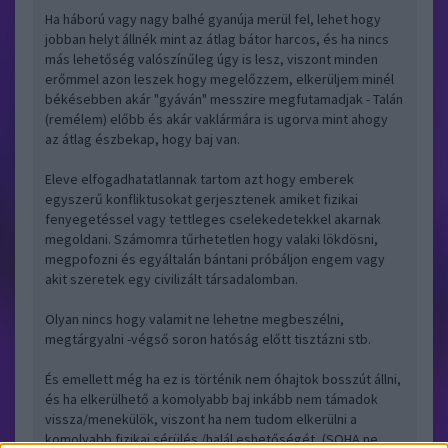
Ha háború vagy nagy balhé gyanúja merül fel, lehet hogy
jobban helyt állnék mint az átlag bátor harcos, és ha nincs
más lehetőség valószínűleg úgy is lesz, viszont minden
erőmmel azon leszek hogy megelőzzem, elkerüljem minél
békésebben akár "gyáván" messzire megfutamadjak - Talán
(remélem) előbb és akár vaklármára is ugorva mint ahogy
az átlag észbekap, hogy baj van.
Eleve elfogadhatatlannak tartom azt hogy emberek
egyszerű konfliktusokat gerjesztenek amiket fizikai
fenyegetéssel vagy tettleges cselekedetekkel akarnak
megoldani. Számomra tűrhetetlen hogy valaki lökdösni,
megpofozni és egyáltalán bántani próbáljon engem vagy
akit szeretek egy civilizált társadalomban.
Olyan nincs hogy valamit ne lehetne megbeszélni,
megtárgyalni -végső soron hatóság előtt tisztázni stb.
És emellett még ha ez is történik nem óhajtok bosszút állni,
és ha elkerülhető a komolyabb baj inkább nem támadok
vissza/menekülök, viszont ha nem tudom elkerülni a
komolyabb fizikai sérülés /halál eshetőségét, (SOHA ne