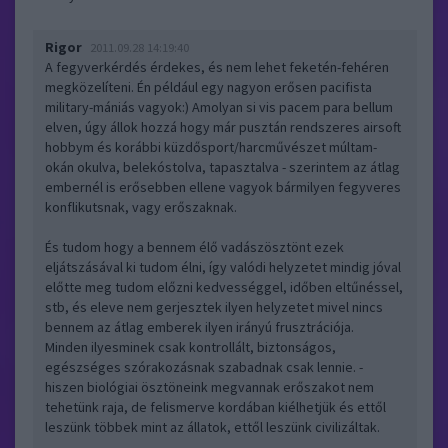
Rigor
2011.09.28 14:19:40
A fegyverkérdés érdekes, és nem lehet feketén-fehéren
megközelíteni. Én például egy nagyon erősen pacifista
military-mániás vagyok:) Amolyan si vis pacem para bellum
elven, úgy állok hozzá hogy már pusztán rendszeres airsoft
hobbym és korábbi küzdősport/harcművészet múltam-
okán okulva, belekóstolva, tapasztalva - szerintem az átlag
embernél is erősebben ellene vagyok bármilyen fegyveres
konflikutsnak, vagy erőszaknak.
És tudom hogy a bennem élő vadászösztönt ezek
eljátszásával ki tudom élni, így valódi helyzetet mindig jóval
előtte meg tudom előzni kedvességgel, időben eltűnéssel,
stb, és eleve nem gerjesztek ilyen helyzetet mivel nincs
bennem az átlag emberek ilyen irányú frusztrációja.
Minden ilyesminek csak kontrollált, biztonságos,
egészséges szórakozásnak szabadnak csak lennie. -
hiszen biológiai ösztöneink megvannak erőszakot nem
tehetünk raja, de felismerve kordában kiélhetjük és ettől
leszünk többek mint az állatok, ettől leszünk civilizáltak.