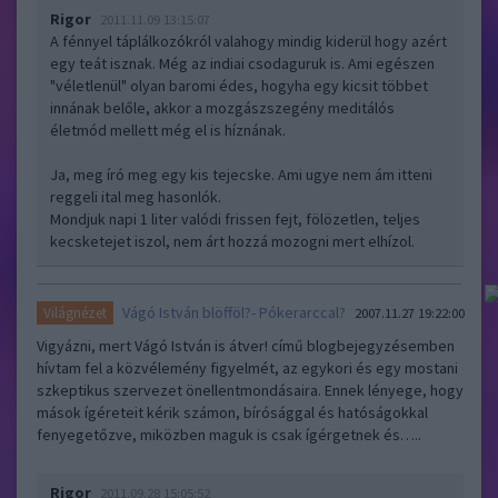
Rigor
2011.11.09 13:15:07
A fénnyel táplálkozókról valahogy mindig kiderül hogy azért
egy teát isznak. Még az indiai csodaguruk is. Ami egészen
"véletlenül" olyan baromi édes, hogyha egy kicsit többet
innának belőle, akkor a mozgászszegény meditálós
életmód mellett még el is híznának.
Ja, meg író meg egy kis tejecske. Ami ugye nem ám itteni
reggeli ital meg hasonlók.
Mondjuk napi 1 liter valódi frissen fejt, fölözetlen, teljes
kecsketejet iszol, nem árt hozzá mozogni mert elhízol.
Vágó István blöfföl?- Pókerarccal?
Világnézet
2007.11.27 19:22:00
Vigyázni, mert Vágó István is átver! című blogbejegyzésemben
hívtam fel a közvélemény figyelmét, az egykori és egy mostani
szkeptikus szervezet önellentmondásaira. Ennek lényege, hogy
mások ígéreteit kérik számon, bírósággal és hatóságokkal
fenyegetőzve, miközben maguk is csak ígérgetnek és…..
Rigor
2011.09.28 15:05:52