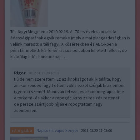
Téli fagyi Megjelent: 2010.02.19. A ’70-es évek szocialista
édességiparának egyik remeke (mely a mai piacgazdaságban is
velünk maradt): a téli fagyi. A közértekben és ABC-kben a
pénztár melletti kis fehér rácsos polcokon lehetett fellelni, de
kizárólag a téli hónapokban.…..
Rigor
2012.01.21 20:48:52
Hú de nem szerettem! Ez az álnokságot aki kitalálta, hogy
amikor rendes fagyit ettem volna ezzel szúrják ki az ember
(gyerek) szemét. Mondván tél van, és akkor megfájdul tőle
a torkom! - és akkor a ropogócukros zsírosizés rettenet,
de persze azért jobb híjján elropogtattam nagy
zsémbesen.
Napközis vajas kenyér
retro gastro
2011.03.22 17:03:00