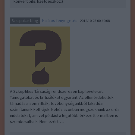
konvertibilis fizetőeszköz:)
Halálos fenyegetés
Szkeptikus blog
2012.10.25 00:40:08
A Szkeptikus Társaság rendszeresen kap leveleket.
Támogatókat és kritizálókat egyaránt. Az ellenérdekeltek
támadásai sem ritkák, tevékenységünkből fakadóan
számítanunk kell rájuk. Nehéz azonban megszoknunk az erős
indulatokat, amivel például a legutóbb érkezett e-mailben is
szembesültünk. Nem ezért…..