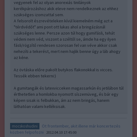
vegyenek fel az olyan anorexiás tinilányok
kerékpározáshoz akik eleve nem rendelkeznek az ehhez
szükséges izomzattal sem.
A felsorolt észrevételeken kívül kiemelném még azt a
"térdvédőt" ami pont ott lukas ahol a bringázásnál
szükséges lenne. Persze azon túl hogy gumifásli, tehát
védeni nem véd, viszont a széltől se, ámde ha egy ilyen
fásli/rögzítő rendesen szorosan fel van véve akkor csak
nehezíti a tekerést, mert nem hajlik benne úgy a láb ahogy
az kéne.
Az övtáska előre pakolt butykos flakonokkal is vicces.
Tessék ebben tekerni:)
A gumitangák és latexvicceken magassarkún és jetilábon túl
érthetetlen a homlokba nyomott síszemüveg, és bár egy
képen sisak is felbukkan, ám az nem bringás, hanem
láthatóan valami kelléksisak.
Öt frontember, akit illene már koncertezés
mocskoshudini
közben felpofozni
2012.04.10 17:45:00