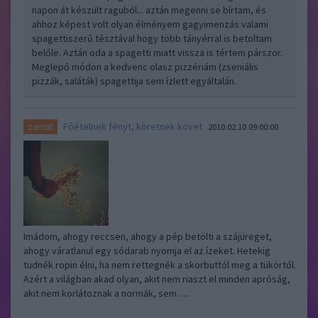
napon át készült raguból... aztán megenni se bírtam, és
ahhoz képest volt olyan élményem gagyimenzás valami
spagettiszerű tésztával hogy több tányérral is betoltam
belőle. Aztán oda a spagetti miatt vissza is tértem párszor.
Meglepő módon a kedvenc olasz pizzériám (zseniális
pizzák, saláták) spagettija sem ízlett egyáltalán.
Főételnek fényt, köretnek követ
zamat
2010.02.10 09:00:00
Imádom, ahogy reccsen, ahogy a pép betölti a szájüreget,
ahogy váratlanul egy sódarab nyomja el az ízeket. Hetekig
tudnék ropin élni, ha nem rettegnék a skorbuttól meg a tükörtől.
Azért a világban akad olyan, akit nem riaszt el minden apróság,
akit nem korlátoznak a normák, sem…..