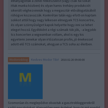
elhanyagolták a zenei felkészülést (vagy csak túl sokat
ittak munka közben) és olyan hamis trehány produkciót
sikerült véghezvinniük hogy a megasztár előválogatásából
röhögve kiszavazzák. Konkrétan talán egy efott-on kaptam
sokkot attól hogy nagy lelkesen elmegyek TCS koncertre,
és olyan szörnyűséget kapok helyette hogy inni se lehet
eleget hozzá. Egyébként a régi számaik tök jók, - a legjobb
tcs koncerten a wigwamban voltam, ahol is egy kis
egyetemi zenekar olyan irtózatosan profin, jó énekessel
adott elő TCS számokat, ahogyan a TCS soha az életben.
Kedves Modor Tibi!
Modorosblog
2010.02.20 09:00:00
Szomorúan és meglepődve olvastuk a gasztrobloggerekről
szóló posztotokat. Alapvetően nem érdekel, hogy ki mit gondol