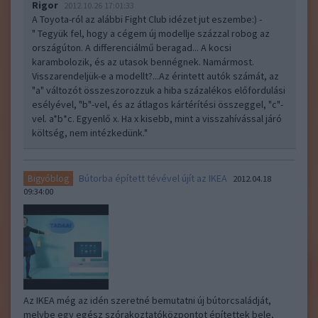
Rigor
2012.10.26 17:01:33
A Toyota-ról az alábbi Fight Club idézet jut eszembe:) -
" Tegyük fel, hogy a cégem új modellje százzal robog az
országúton. A differenciálmű beragad... A kocsi
karambolozik, és az utasok bennégnek. Namármost.
Visszarendeljük-e a modellt?...Az érintett autók számát, az
"a" változót összeszorozzuk a hiba százalékos előfordulási
esélyével, "b"-vel, és az átlagos kártérítési összeggel, "c"-
vel. a*b*c. Egyenlő x. Ha x kisebb, mint a visszahívással járó
költség, nem intézkedünk."
Bútorba épített tévével újít az IKEA
Bigyóblog
2012.04.18
09:34:00
Az IKEA még az idén szeretné bemutatni új bútorcsaládját,
melybe egy egész szórakoztatóközpontot építettek bele,