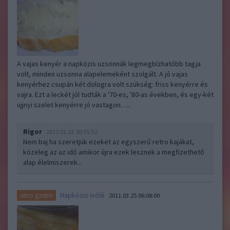
A vajas kenyér a napközis uzsonnák legmegbízhatóbb tagja
volt, minden uzsonna alapelemeként szolgált. A jó vajas
kenyérhez csupán két dologra volt szükség: friss kenyérre és
vajra. Ezt a leckét jól tudták a '70-es, '80-as években, és egy-két
ujjnyi szelet kenyérre jó vastagon…..
Rigor
2012.01.21 20:35:32
Nem baj ha szeretjük ezeket az egyszerű retro kajákat,
közeleg az az idő amikor újra ezek lesznek a megfizethető
alap élelmiszerek...
Napközis ivólé
retro gastro
2011.03.25 06:08:00