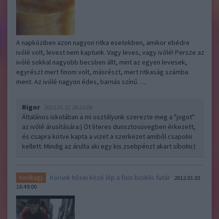
A napköziben azon nagyon ritka esetekben, amikor ebédre
ivólé volt, levest nem kaptunk. Vagy leves, vagy ivólé! Persze az
ivólé sokkal nagyobb becsben állt, mint az egyen levesek,
egyrészt mert finom volt, másrészt, mert ritkaság számba
ment. Az ivólé nagyon édes, barnás színű…..
Rigor
2012.01.21 20:32:08
Általános iskolában a mi osztályunk szerezte meg a "jogot"
az ivólé árusítására:) Öt literes dunsztosüvegben érkezett,
és csapra kötve kapta a vizet a szerkezet amiből csapolni
kellett. Mindig az árulta aki egy kis zsebpénzt akart síbolni:)
Korunk hősei közé lép a fixis biciklis futár
Kerékagy
2012.01.03
16:49:00