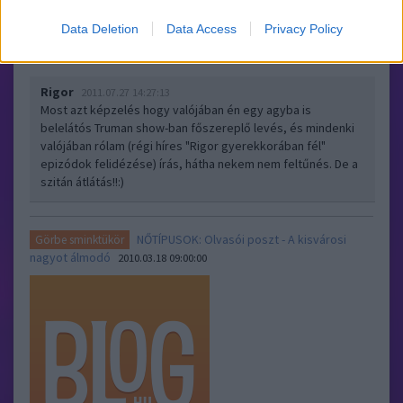
szobában alvás, de ha ők korábban elalvás, menthetetlen
parázás kezdődés!Árnyjátékok! Utcáról beszűrődő fény falon
Data Deletion
Data Access
Privacy Policy
formákat rajzolás, ebben azonnal…..
Rigor
2011.07.27 14:27:13
Most azt képzelés hogy valójában én egy agyba is
belelátós Truman show-ban főszereplő levés, és mindenki
valójában rólam (régi híres "Rigor gyerekkorában fél"
epizódok felidézése) írás, hátha nekem nem feltűnés. De a
szitán átlátás!!:)
NŐTÍPUSOK: Olvasói poszt - A kisvárosi
Görbe sminktükör
nagyot álmodó
2010.03.18 09:00:00