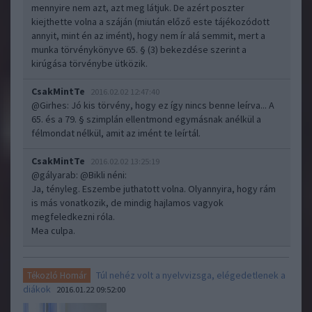
mennyire nem azt, azt meg látjuk. De azért poszter
kiejthette volna a száján (miután előző este tájékozódott
annyit, mint én az imént), hogy nem ír alá semmit, mert a
munka törvénykönyve 65. § (3) bekezdése szerint a
kirúgása törvénybe ütközik.
CsakMintTe
2016.02.02 12:47:40
@Girhes
: Jó kis törvény, hogy ez így nincs benne leírva... A
65. és a 79. § szimplán ellentmond egymásnak anélkül a
félmondat nélkül, amit az imént te leírtál.
CsakMintTe
2016.02.02 13:25:19
@gályarab
:
@Bikli néni
:
Ja, tényleg. Eszembe juthatott volna. Olyannyira, hogy rám
is más vonatkozik, de mindig hajlamos vagyok
megfeledkezni róla.
Mea culpa.
Túl nehéz volt a nyelvvizsga, elégedetlenek a
Tékozló Homár
diákok
2016.01.22 09:52:00