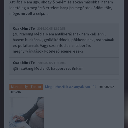
Attilába. Nem úgy, ahogy ő belém és sokan másokba, hanem
lehetőleg a megértő értelem hangján megérdeklődöm tőle,
mégis mi volt a célja…..
CsakMintTe
2016.02.05 12:19:58
@BircaHang Média
: Nem antiliberálisnak nem kell lenni,
hanem bunkónak, gyűlölködőnek, pökhendinek, ostobának
és pofátlannak. Vagy szerinted az antiliberális
megnyilvánulások kötelező elemei ezek?
CsakMintTe
2016.02.05 17:14:06
@BircaHang Média
: Ó, hát persze, Birkám.
Megnehezítik az anyák sorsát
Munkahelyi (T)error
2016.02.02
08:52:07