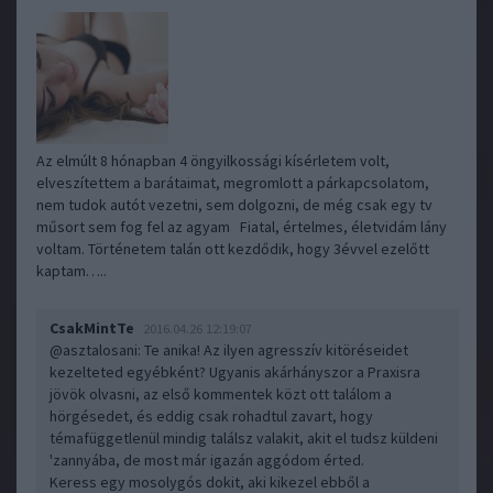
Az elmúlt 8 hónapban 4 öngyilkossági kísérletem volt,
elveszítettem a barátaimat, megromlott a párkapcsolatom,
nem tudok autót vezetni, sem dolgozni, de még csak egy tv
műsort sem fog fel az agyam Fiatal, értelmes, életvidám lány
voltam. Történetem talán ott kezdődik, hogy 3évvel ezelőtt
kaptam…..
CsakMintTe
2016.04.26 12:19:07
@asztalosani
: Te anika! Az ilyen agresszív kitöréseidet
kezelteted egyébként? Ugyanis akárhányszor a Praxisra
jövök olvasni, az első kommentek közt ott találom a
hörgésedet, és eddig csak rohadtul zavart, hogy
témafüggetlenül mindig találsz valakit, akit el tudsz küldeni
'zannyába, de most már igazán aggódom érted.
Keress egy mosolygós dokit, aki kikezel ebből a