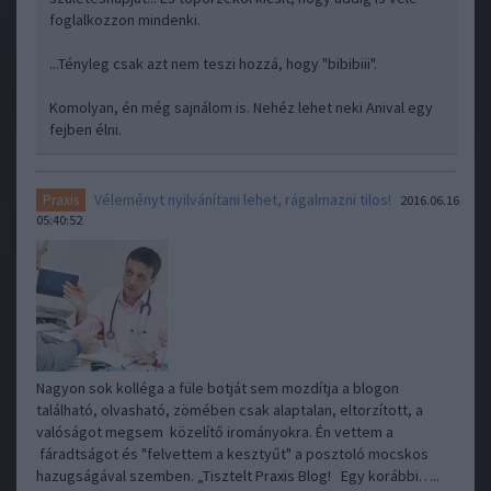
foglalkozzon mindenki.
...Tényleg csak azt nem teszi hozzá, hogy "bibibiii".
Komolyan, én még sajnálom is. Nehéz lehet neki Anival egy
fejben élni.
Véleményt nyilvánítani lehet, rágalmazni tilos!
Praxis
2016.06.16
05:40:52
Nagyon sok kolléga a füle botját sem mozdítja a blogon
található, olvasható, zömében csak alaptalan, eltorzított, a
valóságot megsem közelítő irományokra. Én vettem a
fáradtságot és "felvettem a kesztyűt" a posztoló mocskos
hazugságával szemben. „Tisztelt Praxis Blog! Egy korábbi…..