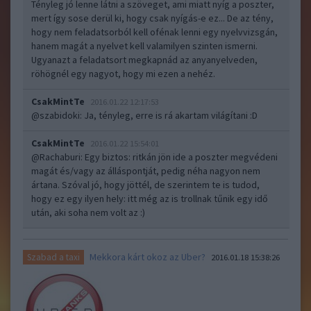
Tényleg jó lenne látni a szöveget, ami miatt nyíg a poszter,
mert így sose derül ki, hogy csak nyígás-e ez... De az tény,
hogy nem feladatsorból kell ofénak lenni egy nyelvvizsgán,
hanem magát a nyelvet kell valamilyen szinten ismerni.
Ugyanazt a feladatsort megkapnád az anyanyelveden,
röhögnél egy nagyot, hogy mi ezen a nehéz.
CsakMintTe
2016.01.22 12:17:53
@szabidoki
: Ja, tényleg, erre is rá akartam világítani :D
CsakMintTe
2016.01.22 15:54:01
@Rachaburi
: Egy biztos: ritkán jön ide a poszter megvédeni
magát és/vagy az álláspontját, pedig néha nagyon nem
ártana. Szóval jó, hogy jöttél, de szerintem te is tudod,
hogy ez egy ilyen hely: itt még az is trollnak tűnik egy idő
után, aki soha nem volt az :)
Mekkora kárt okoz az Uber?
Szabad a taxi
2016.01.18 15:38:26