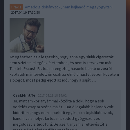
Ameddig dohányzok, nem hajlandó meggyógyítani
Praxis
2017.04.19 17:32:58
Az egészben az a legszebb, hogy soha egy slukk cigarettát
nem szívtam el egész életemben, és nem is tervezem már.
Tisztelt Praxis! Biztosan rengeteg hasonló bunkó orvosról
kaptatok már levelet, én csak az elmúlt másfél évben követem
a blogot, most pedig eljött az idő, hogy a saját…..
CsakMintTe
2017.04.19 18:14:02
Ja, mint amikor anyámmal közölte a doki, hogy a sok
vedelés csapta szét a máját... Bár ő legalább hajlandó volt
kideríteni, hogy nem a párheti egy kupica tojáslikőr az ok,
hanem valamelyik tartósan szedett gyógyszer, és
megoldást is tudott rá. De azért anyám a feltevéstől is