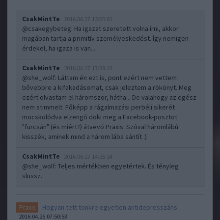
CsakMintTe
2016.06.17 12:35:01
@csakegybeteg
: Ha igazat szeretett volna írni, akkor
magában tartja a primitív személyeskedést. Így nemigen
érdekel, ha igaza is van...
CsakMintTe
2016.06.17 13:59:13
@she_wolf
: Láttam én ezt is, pont ezért nem vettem
bővebbre a kifakadásomat, csak jeleztem a rökönyt. Meg
ezért olvastam el háromszor, hátha... De valahogy az egész
nem stimmelt. Főképp a rágalmazási perbéli sikerét
mocskolódva elzengő doki meg a Facebook-posztot
"furcsán" (és miért?) átvevő Praxis. Szóval háromlábú
kisszék, aminek mind a három lába sántít :)
CsakMintTe
2016.06.17 14:25:24
@she_wolf
: Teljes mértékben egyetértek. És tényleg
slussz.
Hogyan tett tönkre egyetlen antidepresszáns
Praxis
2016.04.26 07:50:53