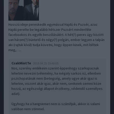
Hosszú ideje pereskedik egymással Hajdú és Puzsér, azaz
Hajdú perelte be legalább hétszer Puzsért mindenféle
facebookos és egyéb beszólásáért. A hét(?) peres ügy között
van három(?) büntető és négy(?) polgári, ember legyen a talpán
aki (rajtuk kívül) tudja követni, hogy éppen kinek, mit ítéltek
meg,…..
CsakMintTe
2018.04.25 19:48:05
Nos, szerény emlékeim szerint éppenhogy szarkupacnak
lehetne nevezni (vélemény, ha mégoly sarkos is), ellenben
pszichopatának nem (betegség, amely ugye akár igaz is
lehetne, viszont akár igaz, akár nem, senkinek semmi köze
hozzá, az egészségi állapot érzékeny, védendő személyes
adat).
Úgyhogy ha a hangnemet nem is számítjuk, akkor is valami
valóban nem stimmel.