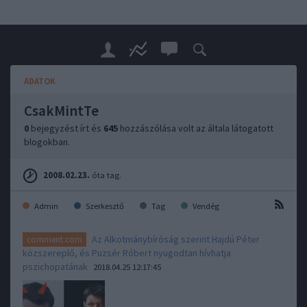
ADATOK
CsakMintTe
0
bejegyzést írt és
645
hozzászólása volt az általa látogatott
blogokban.
2008.02.23.
óta tag.
Admin
Szerkesztő
Tag
Vendég
Az Alkotmánybíróság szerint Hajdú Péter
comment:com
közszereplő, és Puzsér Róbert nyugodtan hívhatja
pszichopatának
2018.04.25 12:17:45