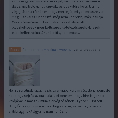
kint a nagy semmi közepén éjjel, se utcatábla, se semmi,
de az app belövi, hol vagyok, és odaküldi a kocsit, amit
végig látok a térképen, hogy merre jár, milyen messze van
még. Szóval az Uber ettől még nem überebb, más is tudja.
Csak a "más"-nak ott vannak a beszabályozott
pluszköltségek meg költséges kötelezőségek. Na azok
ellen kellett volna tüntikézniük, nem most...
Bár ne mentem volna orvoshoz
Praxis
2016.01.19 06:00:00
Nem szeretnék rágalmazás gyanújába kerülni véletlenül sem, de
kezd egy sejtés azóta kialakulni bennem, hogy kire is gondol
valójában a maszek munka elvégzésének ügyében. Tisztelt
Blog! Érdeklődni szeretnék, hogy volt-e, van-e folytatása az
alábbi ügynek? Ugyanis nem nehéz…..