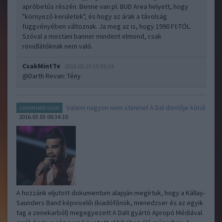
apróbetűs részén. Benne van pl. BUD Area helyett, hogy
"környező kerületek", és hogy az árak a távolság
függvényében változnak. Ja meg az is, hogy 1990 Ft-TÓL.
Szóval a mostani banner mindent elmond, csak
rövidlátóknak nem való.
CsakMintTe
2016.03.10 15:55:14
@Darth Revan
: Tény.
Valami nagyon nem stimmel A Dal döntője körül
comment:com
2016.03.03 08:34:10
A hozzánk eljutott dokumentum alapján megírtuk, hogy a Kállay-
Saunders Band képviselői (kiadófőnök, menedzser és az egyik
tag a zenekarból) megegyezett A Dalt gyártó Apropó Médiával