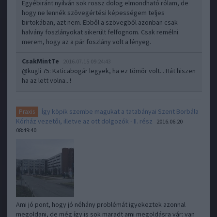
Egyébiránt nyilván sok rossz dolog elmondható rólam, de
hogy ne lennék szövegértési képességem teljes
birtokában, azt nem. Ebből a szövegből azonban csak
halvány foszlányokat sikerült felfognom. Csak remélni
merem, hogy az a pár foszlány volt a lényeg.
CsakMintTe
2016.07.15 09:24:43
@kugli 75
: Katicabogár legyek, ha ez tömör volt... Hát hiszen
ha az lett volna...!
Így köpik szembe magukat a tatabányai Szent Borbála
Praxis
Kórház vezetői, illetve az ott dolgozók - II. rész
2016.06.20
08:49:40
Ami jó pont, hogy jó néhány problémát igyekeztek azonnal
megoldani, de még így is sok maradt ami megoldásra vár: van