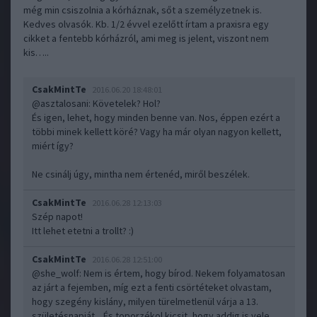
még min csiszolnia a kórháznak, sőt a személyzetnek is.
Kedves olvasók. Kb. 1/2 évvel ezelőtt írtam a praxisra egy
cikket a fentebb kórházról, ami meg is jelent, viszont nem
kis…..
CsakMintTe
2016.06.20 18:48:01
@asztalosani
: Követelek? Hol?
És igen, lehet, hogy minden benne van. Nos, éppen ezért a
többi minek kellett köré? Vagy ha már olyan nagyon kellett,
miért így?
Ne csinálj úgy, mintha nem értenéd, miről beszélek.
CsakMintTe
2016.06.28 12:13:03
Szép napot!
Itt lehet etetni a trollt? :)
CsakMintTe
2016.06.28 12:51:00
@she_wolf
: Nem is értem, hogy bírod. Nekem folyamatosan
az járt a fejemben, míg ezt a fenti csörtéteket olvastam,
hogy szegény kislány, milyen türelmetlenül várja a 13.
születésnapját... És toporzékol kicsit, hogy addig is vele