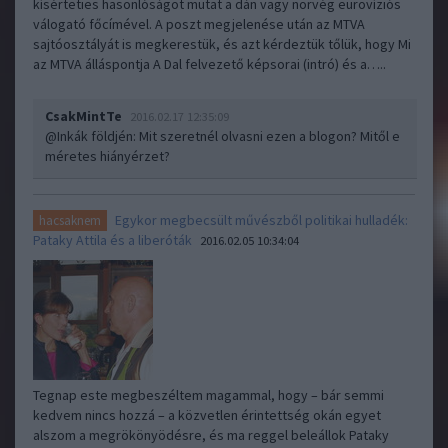
kísérteties hasonlóságot mutat a dán vagy norvég eurovíziós
válogató főcímével. A poszt megjelenése után az MTVA
sajtóosztályát is megkerestük, és azt kérdeztük tőlük, hogy Mi
az MTVA álláspontja A Dal felvezető képsorai (intró) és a…..
CsakMintTe
2016.02.17 12:35:09
@Inkák földjén
: Mit szeretnél olvasni ezen a blogon? Mitől e
méretes hiányérzet?
Egykor megbecsült művészből politikai hulladék:
hacsaknem
Pataky Attila és a liberóták
2016.02.05 10:34:04
Tegnap este megbeszéltem magammal, hogy – bár semmi
kedvem nincs hozzá – a közvetlen érintettség okán egyet
alszom a megrökönyödésre, és ma reggel beleállok Pataky