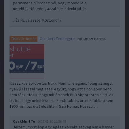
permanens dührohamból, vagy mondd le a
netelőfizetésedet, azzal is mindenki jól jár.
...És NE válaszolj. Köszönöm.
Olcsóért Ferihegyre
Tékozló Homár
2016.03.09 16:17:54
Klasszikus apróbetűs trükk. Nem túl elegáns, főleg az angol
nyelvű résszel meg azzal együtt, hogy azt a honlapon sehol
sem részletezik, hogy mit értenek BUD Airport Area alatt. Az
biztos, hogy nekünk sem sikerült többszöri nekifutásra sem
1900 forintos utat előállítani. Szia Homar, Hosszú…..
CsakMintTe
2016.03.10 12:58:45
Jelzem, most épp egy egész korrekt szöveg van a banner