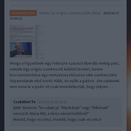
Nehéz az origós szerkesztők élete
comment:com
2018.04.17
13:04:22
Ahogy a Figyelőnek egy Fideszre szavazó liberális meleg pasi,
nekünk egy origós szerkesztő küldött levelet, benne
lescreenshotolva egy nemzetvesztősoros-cikk szerkesztési
folyamatának első körét. Klikk, és nyílik a galéria. (Ha valakinek
nem esne le a poén: itt csak lemodelleztük, hogy milyen…..
CsakMintTe
2018.04.19 20:56:21
@Mr. Neutron
: "ha valaki pl. "Marikának" vagy "Rilkének"
nevezi R. Maria Rilt, a híres német költőnőt"
Mondd, hogy viccelsz, mondd, hogy csak viccelsz!