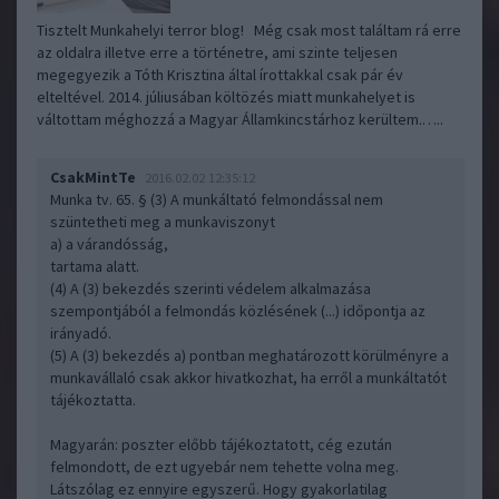
Tisztelt Munkahelyi terror blog! Még csak most találtam rá erre
az oldalra illetve erre a történetre, ami szinte teljesen
megegyezik a Tóth Krisztina által írottakkal csak pár év
elteltével. 2014. júliusában költözés miatt munkahelyet is
váltottam méghozzá a Magyar Államkincstárhoz kerültem.…..
CsakMintTe
2016.02.02 12:35:12
Munka tv. 65. § (3) A munkáltató felmondással nem
szüntetheti meg a munkaviszonyt
a) a várandósság,
tartama alatt.
(4) A (3) bekezdés szerinti védelem alkalmazása
szempontjából a felmondás közlésének (...) időpontja az
irányadó.
(5) A (3) bekezdés a) pontban meghatározott körülményre a
munkavállaló csak akkor hivatkozhat, ha erről a munkáltatót
tájékoztatta.
Magyarán: poszter előbb tájékoztatott, cég ezután
felmondott, de ezt ugyebár nem tehette volna meg.
Látszólag ez ennyire egyszerű. Hogy gyakorlatilag