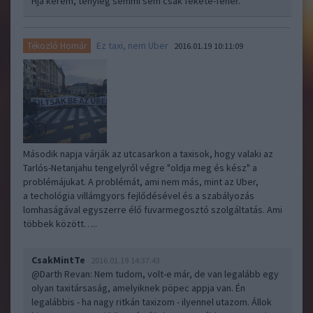
Hja kérem, tényleg semmi sem csak fekete-fehér.
Ez taxi, nem Uber
Tékozló Homár
2016.01.19 10:11:09
Második napja várják az utcasarkon a taxisok, hogy valaki az
Tarlós-Netanjahu tengelyről végre "oldja meg és kész" a
problémájukat. A problémát, ami nem más, mint az Uber,
a techológia villámgyors fejlődésével és a szabályozás
lomhaságával egyszerre élő fuvarmegosztó szolgáltatás. Ami
többek között…..
CsakMintTe
2016.01.19 14:37:43
@Darth Revan
: Nem tudom, volt-e már, de van legalább egy
olyan taxitársaság, amelyiknek pöpec appja van. Én
legalábbis - ha nagy ritkán taxizom - ilyennel utazom. Állok