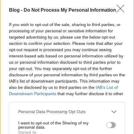
gyógyszertár?
2016.01.18 08:11:53
Blog -
Do Not Process My Personal Information
If you wish to opt-out of the sale, sharing to third parties, or
processing of your personal or sensitive information for
targeted advertising by us, please use the below opt-out
section to confirm your selection. Please note that after your
Én jelenleg maradtam itthon, próbálom mindenféle házi
opt-out request is processed you may continue seeing
módszerrel kúrálni magam, mert még ez is jobb, mint a
interest-based ads based on personal information utilized by
városban futkározni gyógyszer után. Kedves Praxis blog!
us or personal information disclosed to third parties prior to
Érdekes dologra kellett ma rájönnöm és szeretném, ha valami
your opt-out. You may separately opt-out of the further
változás lenne ez ügyben, ezért írok. Reggel, amint kinyitottam
disclosure of your personal information by third parties on the
a…..
IAB’s list of downstream participants. This information may
also be disclosed by us to third parties on the
IAB’s List of
CsakMintTe
2016.01.18 12:28:44
Downstream Participants
that may further disclose it to other
Érdekes lenne egy térképen megnézni, hogy is gondolta a
third parties.
poszter, hogy minden ügyeletes doki közelében legyen
Please note that this website/app uses one or more Google
ügyeletes patika. Mert persze, vannak olyan esetek, amikor
Personal Data Processing Opt Outs
az ember alig vonszolja magát, a békávén meg kiátkozzák,
services and may gather and store information including but
ha mondjuk egy láthatóan cseppfertőző egyén hosszasan
not limited to your visit or usage behaviour. You may click to
I want to opt-out of the Sharing of my
personal data.
utazgat, de...
grant or deny consent to Google and its third-party tags to
Opted In