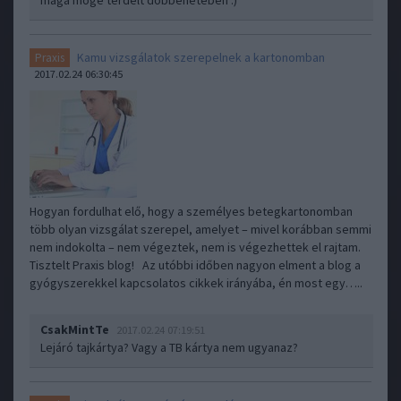
maga mögé térdelt döbbenetében :)
Kamu vizsgálatok szerepelnek a kartonomban
Praxis
2017.02.24 06:30:45
Hogyan fordulhat elő, hogy a személyes betegkartonomban
több olyan vizsgálat szerepel, amelyet – mivel korábban semmi
nem indokolta – nem végeztek, nem is végezhettek el rajtam.
Tisztelt Praxis blog! Az utóbbi időben nagyon elment a blog a
gyógyszerekkel kapcsolatos cikkek irányába, én most egy…..
CsakMintTe
2017.02.24 07:19:51
Lejáró tajkártya? Vagy a TB kártya nem ugyanaz?