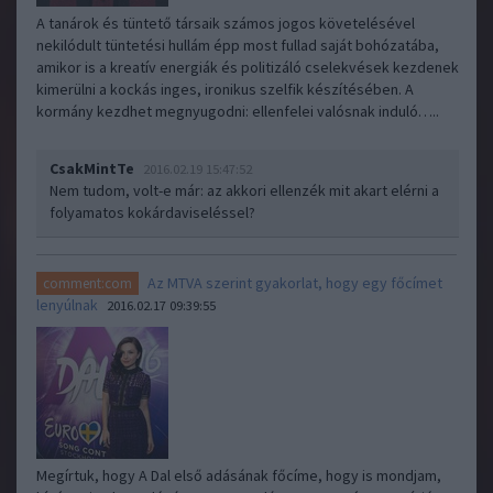
A tanárok és tüntető társaik számos jogos követelésével
nekilódult tüntetési hullám épp most fullad saját bohózatába,
amikor is a kreatív energiák és politizáló cselekvések kezdenek
kimerülni a kockás inges, ironikus szelfik készítésében. A
kormány kezdhet megnyugodni: ellenfelei valósnak induló…..
CsakMintTe
2016.02.19 15:47:52
Nem tudom, volt-e már: az akkori ellenzék mit akart elérni a
folyamatos kokárdaviseléssel?
Az MTVA szerint gyakorlat, hogy egy főcímet
comment:com
lenyúlnak
2016.02.17 09:39:55
Megírtuk, hogy A Dal első adásának főcíme, hogy is mondjam,