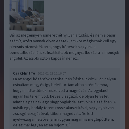
Bár az idegennyelv ismeretnél nyilván a tudás, és nem a papír
számít, azért vannak olyan esetek, amikor mégiscsak kell egy
plecsnis bizonyíték arra, hogy képesek vagyunk a
bemutatkozásnál szofisztikáltabb megnyilatkozásra is mondjuk
angolul. Az alábbi sztori kapcsán nehéz…..
CsakMintTe
2016.01.22 12:16:07
Én az angol középfokú szóbelit és írásbelit két külön helyen
csináltam meg, és így belefutottam abba a rémálomba,
hogy mindkettőnek része volt a magnózás. Az egyiknél
ugyan kis terem volt, kevés vizsgázó, de olyan felvétel,
mintha a pasinak egy pingponglabda lett volna a szájában. A
másik egy hodály terem rossz akusztikával, vagy nyolcvan
zsizsgő vizsgázóval, kőkori magnóval... De lett
nyelvvizsgám elsőre (amin ugyan magam is meglepődtem,
de ez már legyen az én bajom :D ).