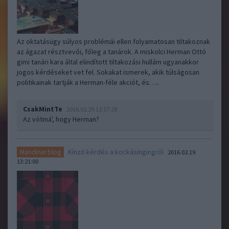
Az oktatásügy súlyos problémái ellen folyamatosan tiltakoznak
az ágazat résztvevői, főleg a tanárok. A miskolci Herman Ottó
gimi tanári kara által elindított tiltakozási hullám ugyanakkor
jogos kérdéseket vet fel. Sokakat ismerek, akik túlságosan
politikainak tartják a Herman-féle akciót, és…..
CsakMintTe
2016.02.29 12:17:28
Az vótmá', hogy Herman?
Kínzó kérdés a kockásingingről
Mandiner blog
2016.02.19
13:21:00