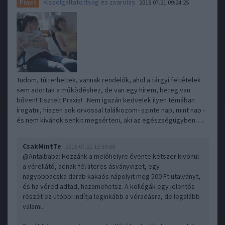
Kiszolgáltatottság és zsarolás
Praxis
2016.07.21 09:24:25
Tudom, túlterheltek, vannak rendelők, ahol a tárgyi feltételek
sem adottak a működéshez, de van egy hírem, beteg van
bőven! Tisztelt Praxis! Nem igazán kedvelek ilyen témában
írogatni, hiszen sok orvossal találkozom- szinte nap, mint nap -
és nem kívánok senkit megsérteni, aki az egészségügyben…..
CsakMintTe
2016.07.21 13:59:08
@Antalbaba
: Hozzánk a melóhelyre évente kétszer kivonul
a vérellátó, adnak fél literes ásványvizet, egy
nagyobbacska darab kakaós nápolyit meg 500 Ft utalványt,
és ha véred adtad, hazamehetsz. A kollégák egy jelentős
részét ez utóbbi indítja leginkább a véradásra, de legalább
valami.