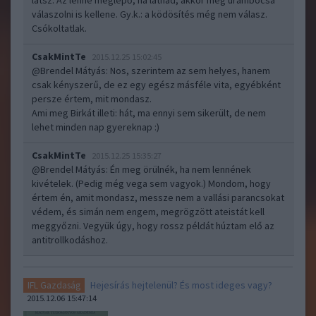
látsz. Az lenne meglepő, ha látnád, akkor még urambocsá'
válaszolni is kellene. Gy.k.: a ködösítés még nem válasz.
Csókoltatlak.
CsakMintTe
2015.12.25 15:02:45
@Brendel Mátyás
: Nos, szerintem az sem helyes, hanem
csak kényszerű, de ez egy egész másféle vita, egyébként
persze értem, mit mondasz.
Ami meg Birkát illeti: hát, ma ennyi sem sikerült, de nem
lehet minden nap gyereknap :)
CsakMintTe
2015.12.25 15:35:27
@Brendel Mátyás
: Én meg örülnék, ha nem lennének
kivételek. (Pedig még vega sem vagyok.) Mondom, hogy
értem én, amit mondasz, messze nem a vallási parancsokat
védem, és simán nem engem, megrögzött ateistát kell
meggyőzni. Vegyük úgy, hogy rossz példát húztam elő az
antitrollkodáshoz.
Hejesírás hejtelenül? És most ideges vagy?
IFL Gazdaság
2015.12.06 15:47:14