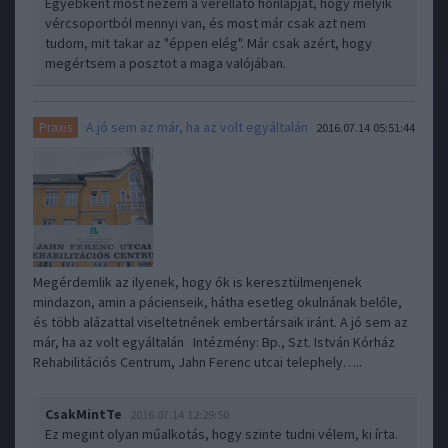
Egyébként most nézem a vérellátó honlapját, hogy melyik
vércsoportból mennyi van, és most már csak azt nem
tudom, mit takar az "éppen elég". Már csak azért, hogy
megértsem a posztot a maga valójában.
A jó sem az már, ha az volt egyáltalán
Praxis
2016.07.14 05:51:44
Megérdemlik az ilyenek, hogy ők is keresztülmenjenek
mindazon, amin a pácienseik, hátha esetleg okulnának belőle,
és több alázattal viseltetnének embertársaik iránt. A jó sem az
már, ha az volt egyáltalán Intézmény: Bp., Szt. István Kórház
Rehabilitációs Centrum, Jahn Ferenc utcai telephely…..
CsakMintTe
2016.07.14 12:29:50
Ez megint olyan műalkotás, hogy szinte tudni vélem, ki írta.