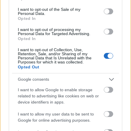
Gyalogoltam én már aug. 20-i negyven fokban is, és februári
use your data for below specified purposes in below Google
havas esőben is a Teréz körútra 38,5 fokkal és orrfújva,
consent section.
I want to opt-out of the Sale of my
nem mondom, hogy nem estem majdnem össze, de
Personal Data.
megoldottam. Még élek.
Opted In
I want to opt-out of processing my
(Mondjuk az is igaz, hogy tőlünk másfél sarokra van egy
Personal Data for Targeted Advertising.
patika, aminek van egy utcára néző gyógyszerautomatája,
Opted In
ami elvileg ügyeletként is működik, viszont nem működik.
Három éve, amióta ott lakom, biztosan nem. Pedig kiváló
I want to opt-out of Collection, Use,
ötlet (lenne), és a kerületi ügyelettől is öt perc sétára van,
Retention, Sale, and/or Sharing of my
Personal Data that Is Unrelated with the
nem huszonötre, mint a Teréz körúti patika.)
Purposes for which it was collected.
Opted Out
CsakMintTe
2016.01.18 20:32:10
@zünüke
: Igen, arra. Azt nem tudtam, miket adott ki, mikor
Google consents
először láttam, már döglött volt... De többnyire még így is jó
lenne, egy nátha elleni italpor vagy lázcsillapító, orrcsepp,
I want to allow Google to enable storage
ilyesmik jól jönnek addig is, míg elmúlik az ügyeleti idő, és
related to advertising like cookies on web or
lehet menni a rendes dokihoz, aki ilyen bajokra úgyse
device identifiers in apps.
nagyon írna fel egyebet :)
I want to allow my user data to be sent to
Google for online advertising purposes.
Fel a felszínre, be a shopba
Tékozló Homár
2015.12.29 14:05:00