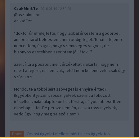
CsakMintTe
2016.01.19 12:39:29
@asztalosani
:
Anika! Ezt:
"doktor úr elfelejtette, hogy lábbal érkeztem a gödörbe,
amibe a fáról beleestem, nem pedig fejjel...Tehát a fejemre
nem estem, és igaz, hogy szemüveges vagyok, de
bizonyos esetekben szerintem jól látok..."
azért írta a poszter, mert érzékeltetni akarta, hogy nem
esett a fejére, és nem vak, tehát nem kellene vele csak úgy
szórakozni.
Mondd, te a többi leírt szöveget is ennyire érted?
(Egyébként jelzem, rossznyelvek szerint a fokozott
írásjelhasználat alapfokon hisztériára, súlyosabb esetben
elmebajra utal. De persze nem én, csak a rossznyelvek,
vedd úgy, hogy meg se szólaltam.)
Orvosi ügyelet mellett miért nincs ügyeletes
Praxis