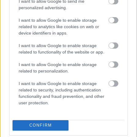
I want to allow Google to send me
personalized advertising.
I want to allow Google to enable storage
related to analytics like cookies on web or
device identifiers in apps.
A tegnapi postás posztnál felmerült a Posta Pont, mint
I want to allow Google to enable storage
lehetőség. Hát ott is érhetik kellemetlen meglepetések az
related to functionality of the website or app.
embert. Feleségem webáruházból rendelt karácsonyra egy
csomagot postapontos kiszállítással a Budapest Nagytétényi út
I want to allow Google to enable storage
136-on lévő postapontba. Hamarosan…..
related to personalization.
CsakMintTe
2015.12.29 19:17:18
I want to allow Google to enable storage
Wazzzeee... nem érdekel, ha posztert még nem lehet, az
related to security, including authentication
sem érdekel, ha vótmá', de könyörgöm! A postapontos
functionality and fraud prevention, and other
átvételhez is külön tanfolyam kell?
user protection.
1. Olyan postára rendelem a cuccot, amelyet ismerek, és
amelynek közelében leszek az átvételi napok valamelyikén.
2. Az rendel, aki átvesz. Ekkor elég egy személyit villantani,
címzettet, feladót közölni, és már adják is a csomagot.
CONFIRM
Fizetek, távozom, boldog vagyok. Se megrendelésszám
meg egyéb titkos kódok nem kellettek, se meghatalmazás