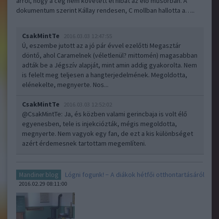
arról, hogy a cég nem követett el hibát az élő műsorban. A
dokumentum szerint Kállay rendesen, C mollban hallotta a…..
CsakMintTe
2016.03.03 12:47:55
Ú, eszembe jutott az a jó pár évvel ezelőtti Megasztár
döntő, ahol Caramelnek (véletlenül? mittomén) magasabban
adták be a Jégszív alapját, mint amin addig gyakorolta. Nem
is felelt meg teljesen a hangterjedelmének. Megoldotta,
elénekelte, megnyerte. Nos...
CsakMintTe
2016.03.03 12:52:02
@CsakMintTe
: Ja, és közben valami gerincbaja is volt élő
egyenesben, tele is injekciózták, mégis megoldotta,
megnyerte. Nem vagyok egy fan, de ezt a kis különbséget
azért érdemesnek tartottam megemlíteni.
Lógni fogunk! − A diákok hétfői otthontartásáról
Mandiner blog
2016.02.29 08:11:00