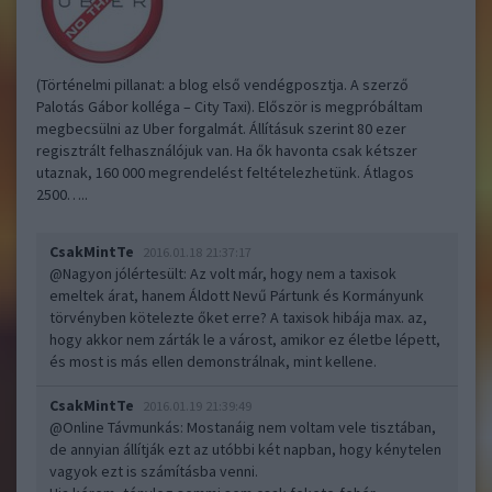
(Történelmi pillanat: a blog első vendégposztja. A szerző
Palotás Gábor kolléga – City Taxi). Először is megpróbáltam
megbecsülni az Uber forgalmát. Állításuk szerint 80 ezer
regisztrált felhasználójuk van. Ha ők havonta csak kétszer
utaznak, 160 000 megrendelést feltételezhetünk. Átlagos
2500…..
CsakMintTe
2016.01.18 21:37:17
@Nagyon jólértesült
: Az volt már, hogy nem a taxisok
emeltek árat, hanem Áldott Nevű Pártunk és Kormányunk
törvényben kötelezte őket erre? A taxisok hibája max. az,
hogy akkor nem zárták le a várost, amikor ez életbe lépett,
és most is más ellen demonstrálnak, mint kellene.
CsakMintTe
2016.01.19 21:39:49
@Online Távmunkás
: Mostanáig nem voltam vele tisztában,
de annyian állítják ezt az utóbbi két napban, hogy kénytelen
vagyok ezt is számításba venni.