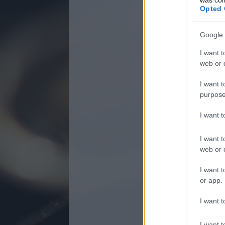
Opted 
(lásd mé
Google 
Socia
I want t
Süti n
web or d
A honlap
I want t
sb
összekap
purpose
IDE
személy
I want 
belépésk
Az I
I want t
web or d
Az Indam
sütiket 
wd
I want t
szerződé
or app.
helyezik 
I want t
Az Indam
honlapj
I want t