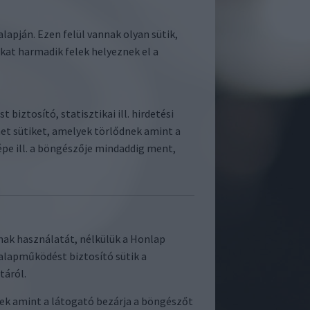
lapján. Ezen felül vannak olyan sütik,
kat harmadik felek helyeznek el a
iztosító, statisztikai ill. hirdetési
et sütiket, amelyek törlődnek amint a
épe ill. a böngészője mindaddig ment,
nak használatát, nélkülük a Honlap
alapműködést biztosító sütik a
táról.
ek amint a látogató bezárja a böngészőt