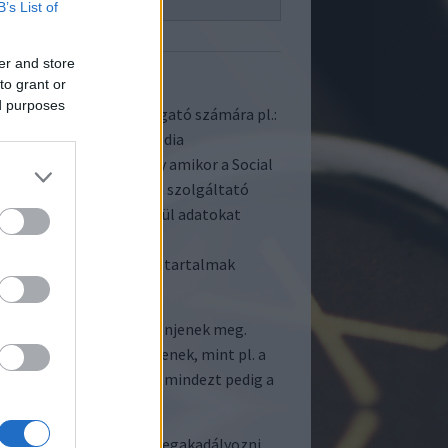
B’s List of
mációk köre
Süti lejárata
er and store
to grant or
 karakterek
2 év
harmadik
fél
ed purposes
ások biztosítása a látogató számára pl.:
en vagy egyéb Social média
sségi tartalmakkal, vagy amikor a Social
eciális
 karakterek
2 év
6 hónap
harmadik
harmadik
fél
fél
keresztül a Social média szolgáltató
ltatók a sütiken keresztül adatokat
ltató által biztosított
eklődésére számot tartó tartalmak
 és speciális
2 év
harmadik
fél
 releváns hirdetések jelenjenek meg.
an információkat gyűjtenek, mint pl. a
 weboldalt keresett fel, mindezt pedig a
.
kterek
2 nap
harmadik
fél
elő beállításával tudja megakadályozni