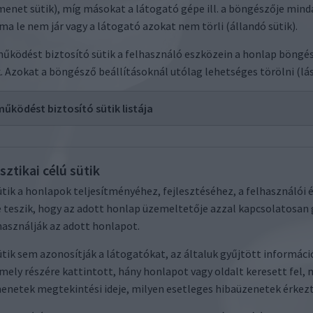
net sütik), míg másokat a látogató gépe ill. a böngészője min
ma le nem jár vagy a látogató azokat nem törli (állandó sütik).
űködést biztosító sütik a felhasználó eszközein a honlap böngé
. Azokat a böngésző beállításoknál utólag lehetséges törölni (lá
űködést biztosító sütik listája
eve
Jogalap
Funkció
Kezelt infor
sztikai célú sütik
HECKER2
Jogos
Indamedia Support Zrt. által
numerikus kar
érdek
használt süti, feladata annak
1 ha lerakható
ütik a honlapok teljesítményéhez, fejlesztéséhez, a felhasználói
ellenörzése, hogy a
sütik
 teszik, hogy az adott honlap üzemeltetője azzal kapcsolatosan 
böngésző támogatja e a
0 ha nem rakha
sütik lerakását.
további sütik
asználják az adott honlapot.
SSID
Jogos
Indamedia Support Zrt. által
Alfanumerikus
ütik sem azonosítják a látogatókat, az általuk gyűjtött informáci
érdek
használt süti, feladata a
karakterekből
 mely részére kattintott, hány honlapot vagy oldalt keresett fel, 
munkamenetek állapotának
egyedi session
etek megtekintési ideje, milyen esetleges hibaüzenetek érkezt
lekérése, a munkamenetek
között.