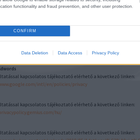
optimalizálásához használja
mérjék a hirdetés
cation functionality and fraud prevention, and other user protection.
az oldalak megjelenítésekor.
hatékonyságát és célzott
Adsense
hirdetéseket jelenítsenek
ltatással kapcsolatos tájékoztató elérhető a következő linken:
meg a felhasználónak.
Facebook Ireland Ltd. (4
numerik
Grand Canal Square Grand
karakter
policies.google.com/privacy?hl=hu
CONFIRM
Canal Harbour Dublin 2
képzett
Google LLC (1600
alfanumerikus
Írország) által használt süti:
azonosí
Amphitheatre Parkway,
karakterek
nalytics
tartalmazza a jelenleg
Mountain View, CA 94043,
ltatással kapcsolatos tájékoztató elérhető a következő linken:
bejelentkezett felhasználó
USA), által használt, a süti a
Data Deletion
Data Access
Privacy Policy
azonosítóját. a süti lejárati
developers.google.com/analytics/devguides/collection/gtagjs/co
Google Doubleclick for
ideje attól függ, hogy be van
Publishers szolgáltatáshoz
e pipálva "keep me logged
kapcsolódik. Funkciója a
Adwords
in" ha be van akor a süti
Doubleclick által a
ltatással kapcsolatos tájékoztató elérhető a következő linken:
lejárati ideje 30 nap, majd az
weboldalon történő
idő letelte után törlődik. ha
www.google.com/intl/en/policies/privacy
tevékenységekre vonatkozó
nincs beállítva a "keep
műveletek útán azaz a
loggen in" szolgáltatás akkor
hirdetők hirdetésinek
a süti a böngésző
megtekintését vagy
ltatással kapcsolatos tájékoztató elérhető a következő linken:
bezárásával törlődik.
kattintását követően
privacypolicy.gemius.com/hu/
rakódik le azzal a céllal, hogy
mérjék a hirdetés
Facebook Ireland Ltd. (4
alfanume
hatékonyságát és célzott
Grand Canal Square Grand
speciáli
hirdetéseket jelenítsenek
Canal Harbour Dublin 2
ltatással kapcsolatos tájékoztató elérhető a következő linken:
meg a felhasználónak.
Írország) által használt süti: