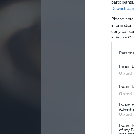
participants
Downstream 
Süti n
Please note
Soci
information 
_goa3
deny consent
Ezeknek 
in below Go
amikor a
szolgált
HSID
__utm
Persona
média sz
által tá
I want t
gyüjthet
Opted 
szolgált
megjele
__gads
I want t
Opted 
Ezeknek 
I want 
Ezek a s
Advertis
látogató
Opted 
látogató
_ga
I want t
of my P
A Social
was col