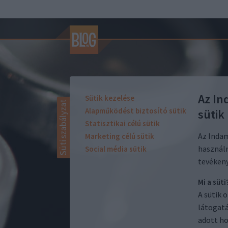
Az In
Sütik kezelése
Süti szabályzat
Alapműködést biztosító sütik
sütik
Statisztikai célú sütik
Az Indam
Marketing célú sütik
használ
Social média sütik
tevékeny
Mi a süti
A sütik 
látogatá
adott ho