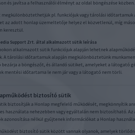
son és javítsa a felhasználói élményt az oldal böngészése közben.
t megkülönböztethetjük pl. funkciójuk vagy tárolási időtartamuk a
t az adott honlap üzemeltetője helyez el közvetlenül, míg máso
 keresztül.
edia Support Zrt. által alkalmazott sütik leírása
okon alkalmazott sütik funkciójuk alapján lehetnek alapműködést b
ik. A tárolási időtartamuk alapján megkülönböztetünk munkamen
 bezárja a böngészőt, és állandó sütiket, amelyeket a látogató g
k mentési időtartama le nem jár vagy a látogató nem törli.
lapműködést biztosító sütik
ütik biztosítják a Honlap megfelelő működését, megkönnyítik an
s használata nehezebben vagy egyáltalán nem biztosítható. Az 
k azonosítása nélkül gyűjtenek információkat a Honlap használa
űködést biztosító sütik között vannak olyanok, amelyek törlődn