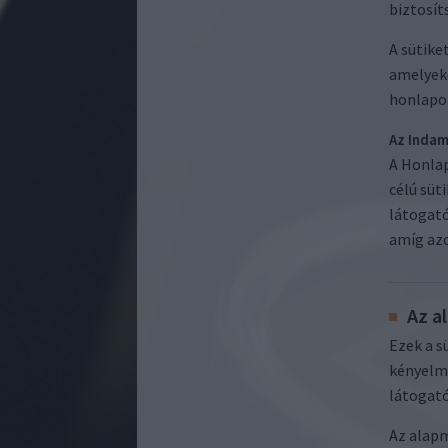
biztosít
A sütike
amelyeke
honlapon
Az Indam
A Honlap
célú süt
látogató
amíg azo
Az a
Ezek a s
kényelme
látogató
Az alapm