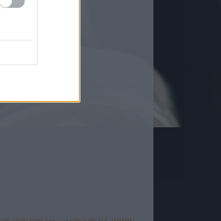
us
30 nap vagy
harmadik
ekből
session
fél
 egyedi
 és speciális
2 hét
harmadik
tó
fél
okie-usage
rikus és
2 év
harmadik
s karakterek
fél