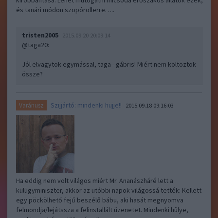
kirobbantása. Lehet mutogatni micsoda erőszakos állatok ezek,
és tanári módon szopórollerre…..
tristen2005
2015.09.20 20:09:14
@taga20
:
Jól elvagytok egymással, taga - gábris! Miért nem költöztök
össze?
Szijjártó: mindenki hüjje!!
Varánusz
2015.09.18 09:16:03
Ha eddig nem volt világos miért Mr. Ananászháré lett a
külügyminiszter, akkor az utóbbi napok világossá tették: Kellett
egy pöckölhető fejű beszélő bábu, aki hasát megnyomva
felmondja/lejátssza a felinstallált üzenetet. Mindenki hülye,