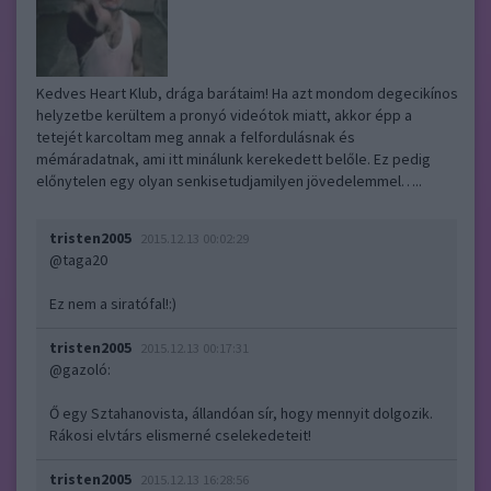
Kedves Heart Klub, drága barátaim! Ha azt mondom degecikínos
helyzetbe kerültem a pronyó videótok miatt, akkor épp a
tetejét karcoltam meg annak a felfordulásnak és
mémáradatnak, ami itt minálunk kerekedett belőle. Ez pedig
előnytelen egy olyan senkisetudjamilyen jövedelemmel…..
tristen2005
2015.12.13 00:02:29
@taga20
Ez nem a siratófal!:)
tristen2005
2015.12.13 00:17:31
@gazoló
:
Ő egy Sztahanovista, állandóan sír, hogy mennyit dolgozik.
Rákosi elvtárs elismerné cselekedeteit!
tristen2005
2015.12.13 16:28:56