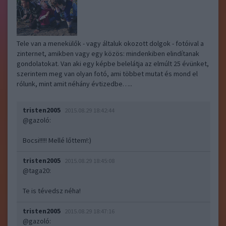
Tele van a menekülők - vagy általuk okozott dolgok - fotóival a
zinternet, amikben vagy egy közös: mindenkiben elindítanak
gondolatokat. Van aki egy képbe belelátja az elmúlt 25 évünket,
szerintem meg van olyan fotó, ami többet mutat és mond el
rólunk, mint amit néhány évtizedbe…..
tristen2005
2015.08.29 18:42:44
@gazoló
:
Bocsi!!!!! Mellé lőttem!:)
tristen2005
2015.08.29 18:45:08
@taga20
:
Te is tévedsz néha!
tristen2005
2015.08.29 18:47:16
@gazoló
: