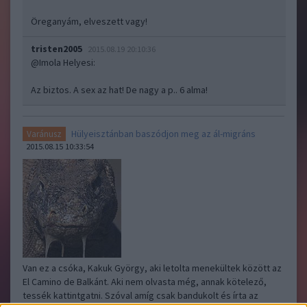
Öreganyám, elveszett vagy!
tristen2005
2015.08.19 20:10:36
@Imola Helyesi
:
Az biztos. A sex az hat! De nagy a p.. 6 alma!
Hülyeisztánban baszódjon meg az ál-migráns
Varánusz
2015.08.15 10:33:54
Van ez a csóka, Kakuk György, aki letolta menekültek között az
El Camino de Balkánt. Aki nem olvasta még, annak kötelező,
tessék kattintgatni. Szóval amíg csak bandukolt és írta az