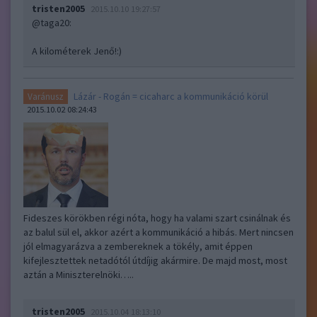
tristen2005
2015.10.10 19:27:57
@taga20
:
A kilométerek Jenő!:)
Lázár - Rogán = cicaharc a kommunikáció körül
Varánusz
2015.10.02 08:24:43
Fideszes körökben régi nóta, hogy ha valami szart csinálnak és
az balul sül el, akkor azért a kommunikáció a hibás. Mert nincsen
jól elmagyarázva a zembereknek a tökély, amit éppen
kifejlesztettek netadótól útdíjig akármire. De majd most, most
aztán a Miniszterelnöki…..
tristen2005
2015.10.04 18:13:10