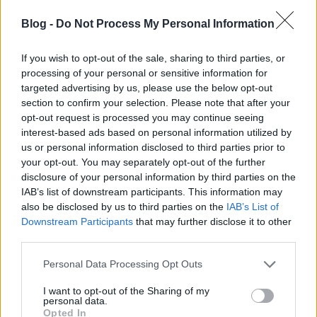
élményeket addig…..
Blog -
Do Not Process My Personal Information
tristen2005
2015.08.15 21:12:57
@taga20
:
If you wish to opt-out of the sale, sharing to third parties, or
processing of your personal or sensitive information for
Anyócát izgasd! Vedd el a nyugdíját!:) Bocsi
@evasanyoca
:,
targeted advertising by us, please use the below opt-out
nem tudtam kihagyni!:)
section to confirm your selection. Please note that after your
opt-out request is processed you may continue seeing
tristen2005
2015.08.16 11:18:33
interest-based ads based on personal information utilized by
@evasanyoca
:
us or personal information disclosed to third parties prior to
your opt-out. You may separately opt-out of the further
"huszonéves gyönyörű fiatal lány voltam, és éltem az
disclosure of your personal information by third parties on the
életem, és nem fájt a derekam......"
IAB’s list of downstream participants. This information may
also be disclosed by us to third parties on the
IAB’s List of
Persze! Mózes véste kőbe a keresztleveled!:)
Downstream Participants
that may further disclose it to other
third parties.
tristen2005
2015.08.16 11:35:01
@gazoló
:
@evasanyoca
:
Please note that this website/app uses one or more Google
Personal Data Processing Opt Outs
services and may gather and store information including but
Tudja ő, hogy nem bacogatom! Különben érezné!:)
not limited to your visit or usage behaviour. You may click to
I want to opt-out of the Sharing of my
personal data.
grant or deny consent to Google and its third-party tags to
Opted In