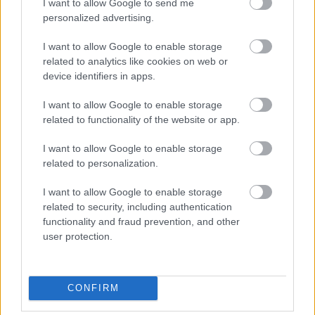
I want to allow Google to send me
personalized advertising.
tristen2005
2015.08.14 21:11:33
@evasanyoca
:
I want to allow Google to enable storage
related to analytics like cookies on web or
Gyakorolj! Tartsd magad karba, este érkezem! Üdv, a
device identifiers in apps.
Mámor!:)
I want to allow Google to enable storage
related to functionality of the website or app.
Varánusz hálidéj
Varánusz
2015.08.03 08:00:00
I want to allow Google to enable storage
related to personalization.
I want to allow Google to enable storage
related to security, including authentication
functionality and fraud prevention, and other
user protection.
tristen2005
2015.08.09 18:11:18
@Gábris szomszéd
:
CONFIRM
Nem veszed észre, hogy nem vesznek észre! Olyan vagy
mint zsidó templomban az utálatos szobor!