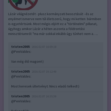
Lázár világnézetét - plusz kormányzati beosztását - és az
enyémet ismerve nem túl életszerű, hogy mi ketten bármiben
is egyetértsünk. Most mégis eljött ez a "történelmi" pillanat,
úgyhogy amikor Lázár a héten aszonta a földrontási
minisztériumról: "ma már sokkal inkább úgy tűnhet: nem a…..
tristen2005
2016.02.07 16:09:18
@PeniValdes
:
Van még élő magom!:)
tristen2005
2016.02.07 16:12:48
@PeniValdes
:
Most keresek ültetvényt. Nincs eladó telked!:)
tristen2005
2016.02.07 16:35:38
@PeniValdes
: