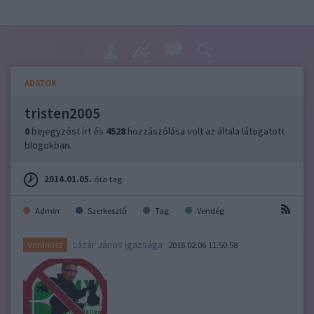
ADATOK
tristen2005
0
bejegyzést írt és
4528
hozzászólása volt az általa látogatott
blogokban.
2014.01.05.
óta tag.
Admin
Szerkesztő
Tag
Vendég
Lázár János igazsága
Varánusz
2016.02.06 11:50:58