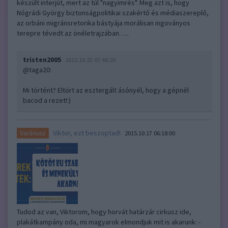
készült interjút, mert az túl "nagyimrés". Meg azt is, hogy
Nógrádi György biztonságpolitikai szakértő és médiaszereplő,
az orbáni migránsretorika bástyája morálisan ingoványos
terepre tévedt az önéletrajzában…..
tristen2005
2015.10.23 07:48:20
@taga20
:
Mi történt? Eltört az esztergált ásónyél, hogy a gépnél
bacod a rezet!:)
Viktor, ezt beszoptad!
Varánusz
2015.10.17 06:18:00
Tudod az van, Viktorom, hogy horvát határzár cirkusz ide,
plakátkampány oda, mi magyarok elmondjuk mit is akarunk: -