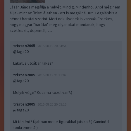
Lázár János megállja a helyét. Mindig. Mindenhol. Ahol még nem
állja - mint az üzleti életben - ott is megállná. Tuti. Legalábbis a
német barátai szerint. Mert neki ilyenek is vannak. Érdekes,
hogy magyar "barátai" meg olyanokat mondanak, hogy
szétfeszít, deprimál,…..
tristen2005
2015.08.19 20:54:54
@taga20
:
Lakatus utcában laksz?
tristen2005
2015.08.19 21:31:07
@taga20
:
Melyik vége? Kocsma közel van?:)
tristen2005
2015.08.20 20:05:15
@taga20
:
Mi történt? Újabban mese figurákkal játszol?:) Guminőd
tönkrement?:)