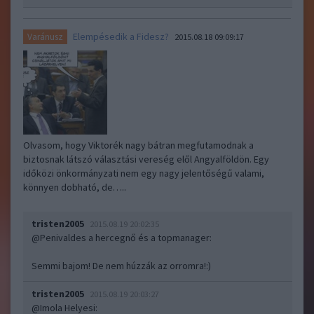
Elempésedik a Fidesz?
Varánusz
2015.08.18 09:09:17
Olvasom, hogy Viktorék nagy bátran megfutamodnak a
biztosnak látszó választási vereség elől Angyalföldön. Egy
időközi önkormányzati nem egy nagy jelentőségű valami,
könnyen dobható, de…..
tristen2005
2015.08.19 20:02:35
@Penivaldes a hercegnő és a topmanager
:
Semmi bajom! De nem húzzák az orromra!:)
tristen2005
2015.08.19 20:03:27
@Imola Helyesi
: