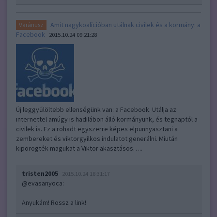
Amit nagykoalícióban utálnak civilek és a kormány: a
Varánusz
Facebook
2015.10.24 09:21:28
Új leggyűlöltebb ellenségünk van: a Facebook. Utálja az
internettel amúgy is hadilábon álló kormányunk, és tegnaptól a
civilek is. Ez a rohadt egyszerre képes elpunnyasztani a
zembereket és viktorgyilkos indulatot generálni. Miután
kipörögték magukat a Viktor akasztásos…..
tristen2005
2015.10.24 18:31:17
@evasanyoca
:
Anyukám! Rossz a link!