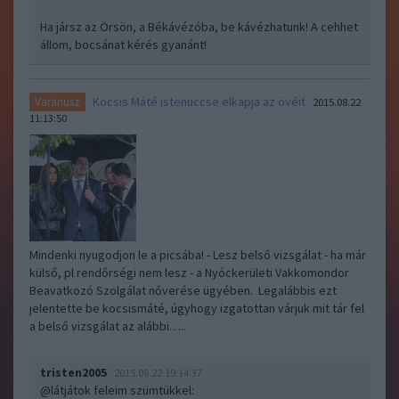
Ha jársz az Örsön, a Békávézóba, be kávézhatunk! A cehhet
állom, bocsánat kérés gyanánt!
Kocsis Máté istenuccse elkapja az övéit
Varánusz
2015.08.22
11:13:50
Mindenki nyugodjon le a picsába! - Lesz belső vizsgálat - ha már
külső, pl rendőrségi nem lesz - a Nyóckerületi Vakkomondor
Beavatkozó Szolgálat nőverése ügyében. Legalábbis ezt
jelentette be kocsismáté, úgyhogy izgatottan várjuk mit tár fel
a belső vizsgálat az alábbi…..
tristen2005
2015.08.22 19:14:37
@látjátok feleim szümtükkel
: