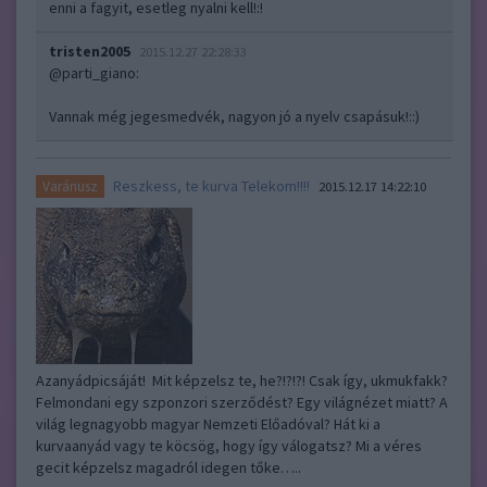
enni a fagyit, esetleg nyalni kell!:!
tristen2005
2015.12.27 22:28:33
@parti_giano
:
Vannak még jegesmedvék, nagyon jó a nyelv csapásuk!::)
Reszkess, te kurva Telekom!!!!
Varánusz
2015.12.17 14:22:10
Azanyádpicsáját! Mit képzelsz te, he?!?!?! Csak így, ukmukfakk?
Felmondani egy szponzori szerződést? Egy világnézet miatt? A
világ legnagyobb magyar Nemzeti Előadóval? Hát ki a
kurvaanyád vagy te köcsög, hogy így válogatsz? Mi a véres
gecit képzelsz magadról idegen tőke…..