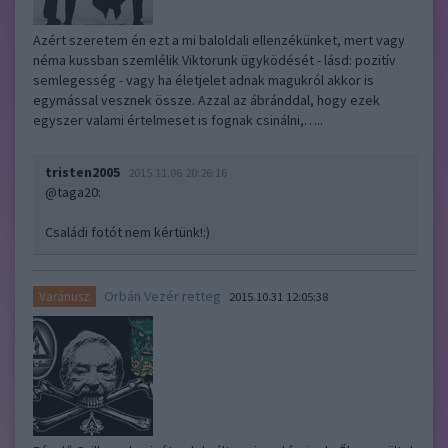
Azért szeretem én ezt a mi baloldali ellenzékünket, mert vagy
néma kussban szemlélik Viktorunk ügyködését - lásd: pozitív
semlegesség - vagy ha életjelet adnak magukról akkor is
egymással vesznek össze. Azzal az ábránddal, hogy ezek
egyszer valami értelmeset is fognak csinálni,…..
tristen2005
2015.11.06 20:26:16
@taga20
:
Családi fotót nem kértünk!:)
Orbán Vezér retteg
Varánusz
2015.10.31 12:05:38