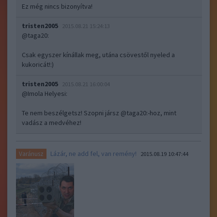
Ez még nincs bizonyítva!
tristen2005
2015.08.21 15:24:13
@taga20
:
Csak egyszer kínállak meg, utána csövestől nyeled a
kukoricát!:)
tristen2005
2015.08.21 16:00:04
@Imola Helyesi
:
Te nem beszélgetsz! Szopni jársz
@taga20
:-hoz, mint
vadász a medvéhez!
Lázár, ne add fel, van remény!
Varánusz
2015.08.19 10:47:44