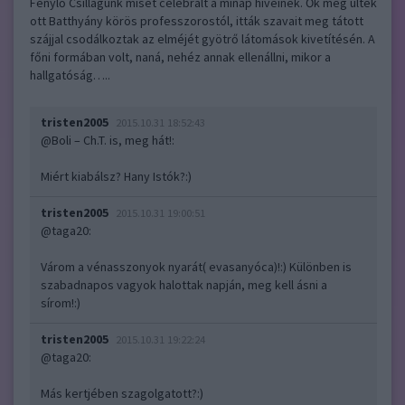
Fénylő Csillagunk misét celebrált a minap híveinek. Ők meg ültek
ott Batthyány körös professzorostól, itták szavait meg tátott
szájjal csodálkoztak az elméjét gyötrő látomások kivetítésén. A
főni formában volt, naná, nehéz annak ellenállni, mikor a
hallgatóság…..
tristen2005
2015.10.31 18:52:43
@Boli – Ch.T. is, meg hát!
:
Miért kiabálsz? Hany Istók?:)
tristen2005
2015.10.31 19:00:51
@taga20
:
Várom a vénasszonyok nyarát( evasanyóca)!:) Különben is
szabadnapos vagyok halottak napján, meg kell ásni a
sírom!:)
tristen2005
2015.10.31 19:22:24
@taga20
:
Más kertjében szagolgatott?:)