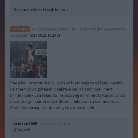
Szakmabelinek teccik lenni?:)
Akcióban a Nyóckerületi Vakkomondor Beavatkozó
Varánusz
Szolgálat
2015.08.21 10:20:01
"meg kell teremteni a 21. század biztonságos világát - hazánk
valamennyi polgárának. Szakítani kell a közönnyel, mert
mindenkinek van feladata, felelőssége." - mondta Káder János
őszentsége ünnepi beszédében, miközben a szomszédos
Szent István napi rendezvényen pofán vertek…..
tristen2005
2015.08.21 15:11:53
@taga20
: