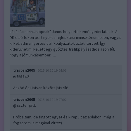
Lázár "amieinkislopnak" János helyzete keményedni látszik. A
DK első fokon pert nyert a fejlesztési minisztérium ellen, vagyis
ki kell adni a nyertes trafikpályázatok üzleti terveit. Így
kiderülhet mi kellett egy győztes trafikpályázathoz azon túl,
hogy a jómunkásember…..
tristen2005
2015.10.10 19:24:06
@taga20
:
Aszód és Hatvan között játszik!
tristen2005
2015.10.10 19:27:02
@Eszter jött
:
Próbáltam, de fingott egyet és kirepült az ablakon, még a
fogsorom is magával vitte!:)