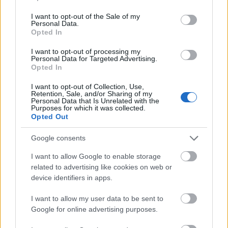
use your data for below specified purposes in below Google
Kálmán Olga, te sintér!
Varánusz
2015.08.13 08:11:03
consent section.
I want to opt-out of the Sale of my
Personal Data.
Opted In
I want to opt-out of processing my
Personal Data for Targeted Advertising.
Opted In
I want to opt-out of Collection, Use,
Retention, Sale, and/or Sharing of my
Personal Data that Is Unrelated with the
tristen2005
2015.08.14 20:26:17
Purposes for which it was collected.
@taga20
:
Opted Out
Ez ám a siker! Rád akaszkodott az afrikai betegség(ebola),
Google consents
meg a nyugdíjas klub!:)
I want to allow Google to enable storage
tristen2005
2015.08.14 21:07:55
related to advertising like cookies on web or
@ornagy50
:
device identifiers in apps.
Ennyi!
I want to allow my user data to be sent to
Google for online advertising purposes.
www.tvgo.hu/cikk/758160_mi_tortent_a_spinedzserek_tren
di_tinedzsereivel