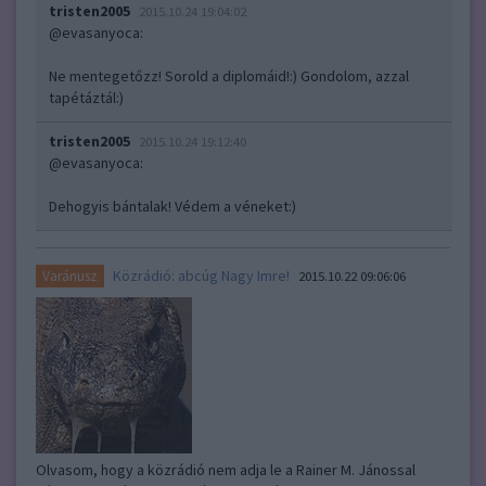
tristen2005
2015.10.24 19:04:02
@evasanyoca
:
Ne mentegetőzz! Sorold a diplomáid!:) Gondolom, azzal
tapétáztál:)
tristen2005
2015.10.24 19:12:40
@evasanyoca
:
Dehogyis bántalak! Védem a véneket:)
Közrádió: abcúg Nagy Imre!
Varánusz
2015.10.22 09:06:06
Olvasom, hogy a közrádió nem adja le a Rainer M. Jánossal