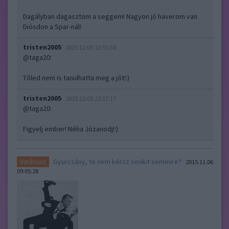
Dagályban dagasztom a seggem! Nagyon jó haverom van
Diósdon a Spar-nál!
tristen2005
2015.12.05 13:51:38
@taga20
:
Tőled nem is tanulhatta meg a jót!:)
tristen2005
2015.12.05 22:17:17
@taga20
:
Figyelj ember! Néha Józanodj!:)
Gyurcsány, te nem kérsz senkit semmire?
Varánusz
2015.11.06
09:05:28