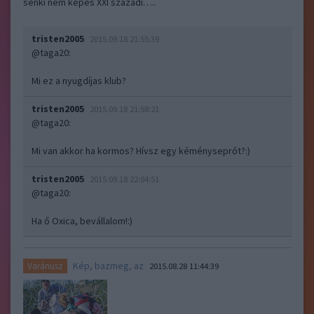
senki nem képes XXI századi…..
tristen2005
2015.09.18 21:55:39
@taga20
:
Mi ez a nyugdíjas klub?
tristen2005
2015.09.18 21:58:21
@taga20
:
Mi van akkor ha kormos? Hívsz egy kéményseprőt?:)
tristen2005
2015.09.18 22:04:51
@taga20
:
Ha ő Oxica, bevállalom!:)
Kép, bazmeg, az
Varánusz
2015.08.28 11:44:39