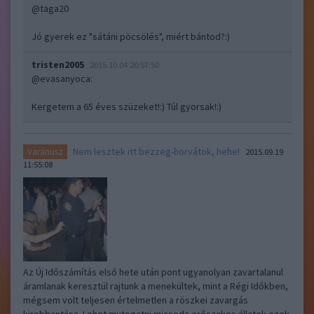
@taga20
Jó gyerek ez "sátáni pöcsölés", miért bántod?:)
tristen2005
2015.10.04 20:57:50
@evasanyoca
:
Kergetem a 65 éves szüzeket!:) Túl gyorsak!:)
Nem lesztek itt bezzeg-horvátok, hehe!
Varánusz
2015.09.19
11:55:08
Az Új Időszámítás első hete után pont ugyanolyan zavartalanul
áramlanak keresztül rajtunk a menekültek, mint a Régi Időkben,
mégsem volt teljesen értelmetlen a röszkei zavargás