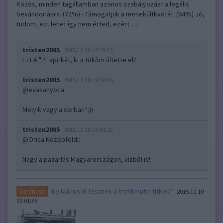
Közös, minden tagállamban azonos szabályozást a legális
bevándorlásra. (72%) - Támogatjuk a menekültkvótát. (64%) Jó,
tudom, ezt lehet így nem érted, ezért…..
tristen2005
2015.10.18 18:29:13
Ezt A "P" aprikát, ki a tököm ültette el?
tristen2005
2015.10.18 19:36:46
@evasanyoca
:
Melyik vagy a sorban?:))
tristen2005
2015.10.18 19:41:23
@Orica Középföldi
:
Nagy a pazarlás Magyarországon, vízből is!
Nyilvánosak lesznek a trafikmutyi titkok?
Varánusz
2015.10.10
09:01:36