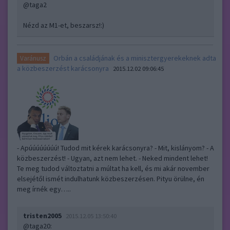
@taga2
Nézd az M1-et, beszarsz!:)
Orbán a családjának és a minisztergyerekeknek adta
Varánusz
a közbeszerzést karácsonyra
2015.12.02 09:06:45
- Apúúúúúúúú! Tudod mit kérek karácsonyra? - Mit, kislányom? - A
közbeszerzést! - Ugyan, azt nem lehet. - Neked mindent lehet!
Te meg tudod változtatni a múltat ha kell, és mi akár november
elsejétől ismét indulhatunk közbeszerzésen. Pityu örülne, én
meg írnék egy…..
tristen2005
2015.12.05 13:50:40
@taga20
: