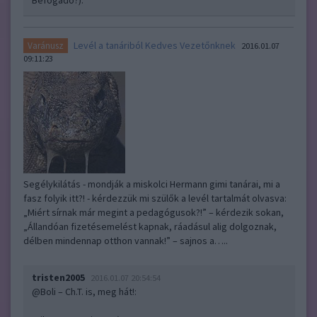
Befogadó?):
Levél a tanáriból Kedves Vezetőnknek
Varánusz
2016.01.07
09:11:23
Segélykilátás - mondják a miskolci Hermann gimi tanárai, mi a
fasz folyik itt?! - kérdezzük mi szülők a levél tartalmát olvasva:
„Miért sírnak már megint a pedagógusok?!” – kérdezik sokan,
„Állandóan fizetésemelést kapnak, ráadásul alig dolgoznak,
délben mindennap otthon vannak!” – sajnos a…..
tristen2005
2016.01.07 20:54:54
@Boli – Ch.T. is, meg hát!
: