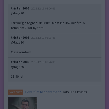
tristen2005
2015.12.19 08:06:46
@taga20
:
Tart még a tegnapi delirium! Most indulok misére! A
templom 7-kor nyitott!
tristen2005
2015.12.19 08:23:48
@taga20
:
Összkomfort!
tristen2005
2015.12.19 08:26:36
@taga20
:
18-99-ig!
Hová tűnt habonyárpád?
Varánusz
2015.12.12 12:05:23