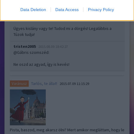
Data Deletion
Data Access
Privacy Policy
tristen2005
2015.08.09 18:13:52
@Penivaldes a hercegnő és a topmanager
:
Ügyes kislány vagy te! Tudod mi a dörgés! Legalábbis a
Túzok tudja!
tristen2005
2015.08.09 18:42:27
@Gábris szomszéd
:
Ne oszd az agyad, így is kevés!
Tarlós, te állat!
Varánusz
2015.07.09 11:15:29
Pista, baszod, meg akarsz ölni? Mert amikor megláttam, hogy le