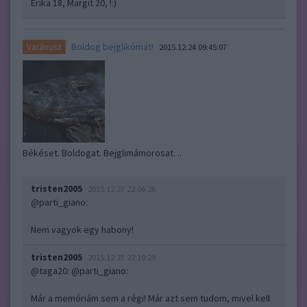
Erika 18, Margit 20, !:)
Boldog bejglikómát!
Varánusz
2015.12.24 09:45:07
Békéset. Boldogat. Bejglimámorosat. ..
tristen2005
2015.12.27 22:06:26
@parti_giano
:
Nem vagyok egy habony!
tristen2005
2015.12.27 22:19:29
@taga20
:
@parti_giano
:
Már a memóriám sem a régi! Már azt sem tudom, mivel kell