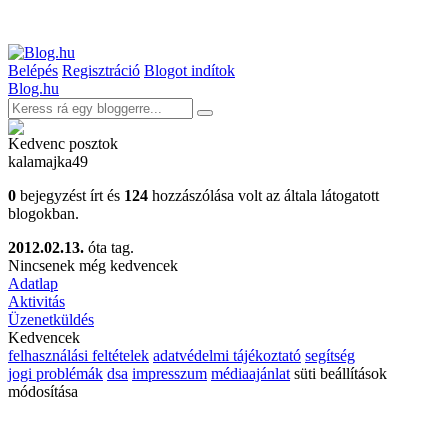
Belépés
Regisztráció
Blogot indítok
Blog.hu
Kedvenc posztok
kalamajka49
0
bejegyzést írt és
124
hozzászólása volt az általa látogatott
blogokban.
2012.02.13.
óta tag.
Nincsenek még kedvencek
Adatlap
Aktivitás
Üzenetküldés
Kedvencek
felhasználási feltételek
adatvédelmi tájékoztató
segítség
jogi problémák
dsa
impresszum
médiaajánlat
süti beállítások
módosítása