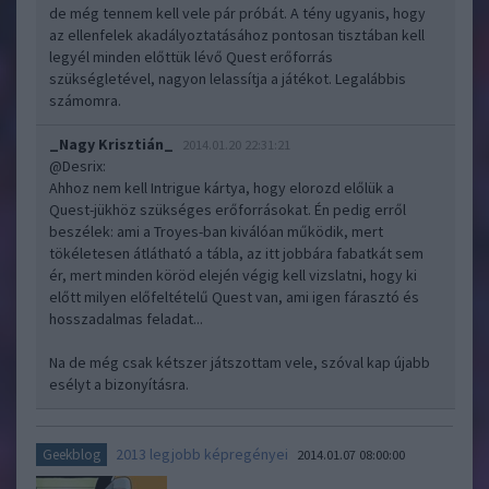
de még tennem kell vele pár próbát. A tény ugyanis, hogy
az ellenfelek akadályoztatásához pontosan tisztában kell
legyél minden előttük lévő Quest erőforrás
szükségletével, nagyon lelassítja a játékot. Legalábbis
számomra.
_Nagy Krisztián_
2014.01.20 22:31:21
@Desrix
:
Ahhoz nem kell Intrigue kártya, hogy elorozd előlük a
Quest-jükhöz szükséges erőforrásokat. Én pedig erről
beszélek: ami a Troyes-ban kiválóan működik, mert
tökéletesen átlátható a tábla, az itt jobbára fabatkát sem
ér, mert minden köröd elején végig kell vizslatni, hogy ki
előtt milyen előfeltételű Quest van, ami igen fárasztó és
hosszadalmas feladat...
Na de még csak kétszer játszottam vele, szóval kap újabb
esélyt a bizonyításra.
2013 legjobb képregényei
Geekblog
2014.01.07 08:00:00