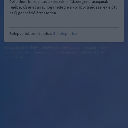
Detention: bepillantás a korszak tinédzsergenerációjának
fejébe, kísérlet arra, hogy felfedje a korábbi tinédzserek előtt
az új generáció érthetetlen…..
Belépve többet láthatsz.
Itt beléphetsz
felhasználási feltételek
adatvédelmi tájékoztató
segítség
jogi
problémák
dsa
impresszum
médiaajánlat
süti beállítások
módosítása