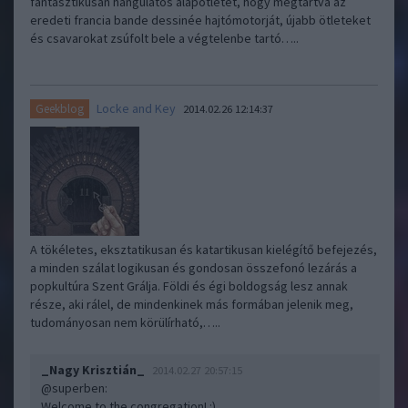
fantasztikusan hangulatos alapötletet, hogy megtartva az
eredeti francia bande dessinée hajtómotorját, újabb ötleteket
és csavarokat zsúfolt bele a végtelenbe tartó…..
Locke and Key
Geekblog
2014.02.26 12:14:37
A tökéletes, eksztatikusan és katartikusan kielégítő befejezés,
a minden szálat logikusan és gondosan összefonó lezárás a
popkultúra Szent Grálja. Földi és égi boldogság lesz annak
része, aki rálel, de mindenkinek más formában jelenik meg,
tudományosan nem körülírható,…..
_Nagy Krisztián_
2014.02.27 20:57:15
@superben
:
Welcome to the congregation! :)