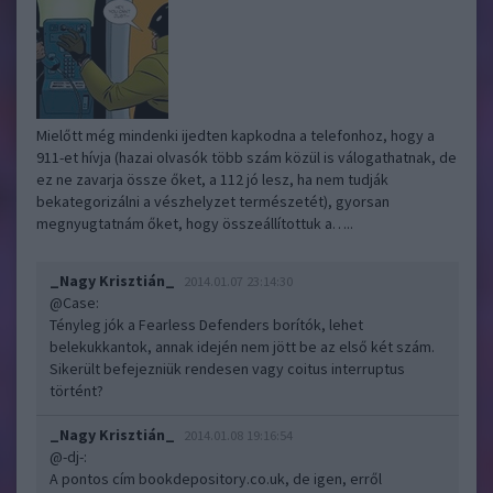
Mielőtt még mindenki ijedten kapkodna a telefonhoz, hogy a
911-et hívja (hazai olvasók több szám közül is válogathatnak, de
ez ne zavarja össze őket, a 112 jó lesz, ha nem tudják
bekategorizálni a vészhelyzet természetét), gyorsan
megnyugtatnám őket, hogy összeállítottuk a…..
_Nagy Krisztián_
2014.01.07 23:14:30
@Case
:
Tényleg jók a Fearless Defenders borítók, lehet
belekukkantok, annak idején nem jött be az első két szám.
Sikerült befejezniük rendesen vagy coitus interruptus
történt?
_Nagy Krisztián_
2014.01.08 19:16:54
@-dj-
:
A pontos cím bookdepository.co.uk, de igen, erről