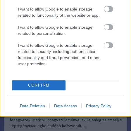
érdeme.
I want to allow Google to enable storage
Mainstream sorozatokkal kapcsolatosan tőle kaphatsz
related to functionality of the website or app.
kompetens választ, én egy kérdésedre tudok csípőből
válaszolni: igen, a Waid-féle Green Hornetet érdemes
I want to allow Google to enable storage
olvasni, mert ráadásul nulláról építi fel a sztorit (értsd:
related to personalization.
semmiféle előismeret nem kell a hőssel kapcsolatban).
I want to allow Google to enable storage
related to security, including authentication
Kick-Ass 2
Geekblog
2013.08.13 13:45:28
functionality and fraud prevention, and other
user protection.
CONFIRM
Kick-Ass vs. Motherfucker. Már a puszta tény, hogy van ürügy
Data Deletion
Data Access
Privacy Policy
ennek leírására, egészen gyönyörű, még a kontextus ismerete
nélkül is. A kontextus (és a meccs maga) pedig a brit
fenegyerek, Mark Millar agyszüleménye, aki jelenleg az amerikai
képregényipar legkelendőbb hollywoodi…..