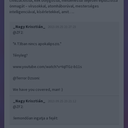
civilizációstul, kék bolygóstul, mindenestül teljesen elpusztítsa
önmagát – vírusokkal, atomháborúval, mesterséges
intelligenciával, kísérletekkel, amit…..
_Nagy Krisztián_
2013.09.25 21:27:23
@ZF2
:
"A T3ban nincs apokalipszis."
Tényleg?
www.youtube.com/watch?v=IqITGz-b11s
@Terror Dzsoni
:
We have you covered, man! :)
_Nagy Krisztián_
2013.09.25 23:21:12
@ZF2
:
:lemondóan ingatja a fejét: