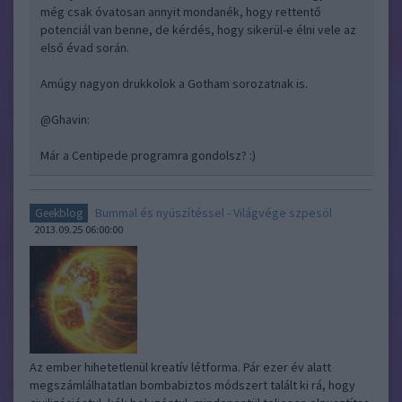
még csak óvatosan annyit mondanék, hogy rettentő
potenciál van benne, de kérdés, hogy sikerül-e élni vele az
első évad során.
Amúgy nagyon drukkolok a Gotham sorozatnak is.
@Ghavin
:
Már a Centipede programra gondolsz? :)
Bummal és nyüszítéssel - Világvége szpesöl
Geekblog
2013.09.25 06:00:00
Az ember hihetetlenül kreatív létforma. Pár ezer év alatt
megszámlálhatatlan bombabiztos módszert talált ki rá, hogy