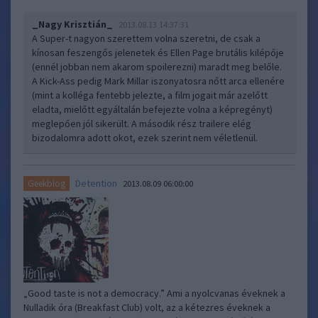
_Nagy Krisztián_
2013.08.13 14:37:31
A Super-t nagyon szerettem volna szeretni, de csak a
kínosan feszengős jelenetek és Ellen Page brutális kilépője
(ennél jobban nem akarom spoilerezni) maradt meg belőle.
A Kick-Ass pedig Mark Millar iszonyatosra nőtt arca ellenére
(mint a kolléga fentebb jelezte, a film jogait már azelőtt
eladta, mielőtt egyáltalán befejezte volna a képregényt)
meglepően jól sikerült. A második rész trailere elég
bizodalomra adott okot, ezek szerint nem véletlenül.
Detention
Geekblog
2013.08.09 06:00:00
„Good taste is not a democracy.” Ami a nyolcvanas éveknek a
Nulladik óra (Breakfast Club) volt, az a kétezres éveknek a