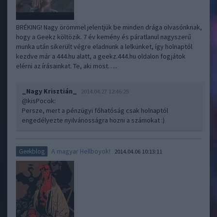
BRÉKING! Nagy örömmel jelentjük be minden drága olvasónknak,
hogy a Geekz költözik. 7 év kemény és páratlanul nagyszerű
munka után sikerült végre eladnunk a lelkünket, így holnaptól
kezdve már a 444.hu alatt, a geekz.444.hu oldalon fogjátok
elérni az írásainkat. Te, aki most…..
_Nagy Krisztián_
2014.04.27 12:46:25
@kisPocok
:
Persze, mert a pénzügyi főhatóság csak holnaptól
engedélyezte nyilvánosságra hozni a számokat :)
A magyar Hellboyok!
Geekblog
2014.04.06 10:13:11