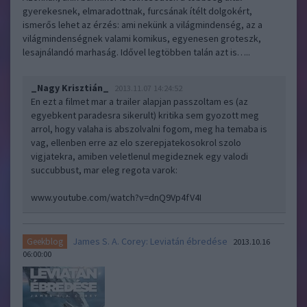
gyerekesnek, elmaradottnak, furcsának ítélt dolgokért,
ismerős lehet az érzés: ami nekünk a világmindenség, az a
világmindenségnek valami komikus, egyenesen groteszk,
lesajnálandó marhaság. Idővel legtöbben talán azt is…..
_Nagy Krisztián_
2013.11.07 14:24:52
En ezt a filmet mar a trailer alapjan passzoltam es (az
egyebkent paradesra sikerult) kritika sem gyozott meg
arrol, hogy valaha is abszolvalni fogom, meg ha temaba is
vag, ellenben erre az elo szerepjatekosokrol szolo
vigjatekra, amiben veletlenul megideznek egy valodi
succubbust, mar eleg regota varok:
www.youtube.com/watch?v=dnQ9Vp4fV4I
James S. A. Corey: Leviatán ébredése
Geekblog
2013.10.16
06:00:00