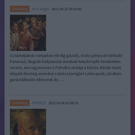
Itt a vége
Geekblog
2013.09.23 06:54:00
Sztárkéjlakok romjaiban térdig gázoló, óriási péniszét himbáló
Fenevad, lángoló hollywoodi dombok helyén nyíló feneketlen
verem, ami egyenesen a Pokolba okádja a bűnös életük miatt
elnyelt élveteg amerikai színészsereglet színe-javát, utcákon
garázdálkodó démonok és…..
RIDDICK
Geekblog
2013.09.04 01:08:10