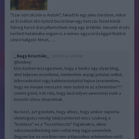
"Szar sört olcsón is ihatok!", fakadt ki egy jeles barátom, mikor
az Erzsébet téri nyitott bisztróban egy hatszáz forint körüli
Tuborg korsó árat pillantottunk meg egy ártáblán. Hasonló érzés
kerített hatalmába engem is a nemes egyszerűséggel Riddick
címre hallgató filmet,…..
_Nagy Krisztián_
2013.09.04 14:33:40
@hmikey
:
Elso korben leszogeznem, hogy a Geekz egy olyan blog,
ahol teljesen onzetlenul, mindenfele anyagi juttatas nelkul,
lelkesedesbol vagy kuldetestudattol hajtva (esetemben,
hogy ne menjek messzire: nem tudod mi az a Detention???
semmi gond, irok rola, hogy lasd milyen awesome) irunk a
hasonlo izlesu olvasoknak.
Na most, azt gondolni, hogy ahhoz, hogy amikor naponta
idelatogatsz mindig talalj kontentet nincs szukseg a
"kotelezo" es a "foszerkeszto" fogalmakra, akkor
valoszinusithetoleg nem voltal meg tagja semmifele
(legyen bar ez esetben nem a klasszikus ertelemben vett)