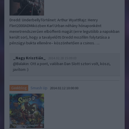
Dredd: UnderbellyTörténet: Arthur WyattRajz: Henry
Flint2000ADMiközben Karl Urban néhány hónaponként
menetrendszerűen elböffenti magát (erre legutóbb a napokban
került sor), hogy a tavalyelőtti Dredd mozifilm folytatása a
pénzügyi bukta ellenére– köszönhetően a csinos…..
_Nagy Krisztián_
2014.02.28 15:09:03
@Balakin
: Ott a pont, valóban Dan Slott sztori volt, köszi,
javítom :)
Smash Up
Geekblog
2014.02.12 10:00:00