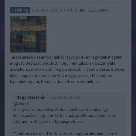
2013 top 10 társasjátéka
Geekblog
2014.01.17 08:00:00
Társasjátékok szempontjából ragyogó évet hagytunk magunk
mögött. Bebizonyosodott, hogy nem túloznak a szárnyaló
aranykorszakot kikiáltó megállapítások, hiszen soha az életben
ilyen magaslatokban nem volt még a társasjáték-ipar, és
hasonlóképp mi, Homo Ludensek sem voltunk…..
_Nagy Krisztián_
2014.01.17 19:56:59
@Desrix
:
A Troyes-ról beszél az Andris, valóban. Kockákat így
felhasználva még nem láttam más játékban, de hát az én
rálátásom elég szűk a társasjátékokra.
Ellenben a Lords of Waterdeepet nagyon akarnám szeretni,