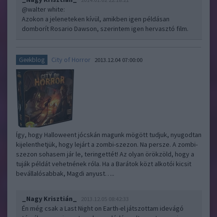
@walter white
:
Azokon a jeleneteken kívül, amikben igen példásan
domborít Rosario Dawson, szerintem igen hervasztó film.
City of Horror
Geekblog
2013.12.04 07:00:00
Így, hogy Halloweent jócskán magunk mögött tudjuk, nyugodtan
kijelenthetjük, hogy lejárt a zombi-szezon. Na persze. A zombi-
szezon sohasem jár le, teringettét! Az olyan örökzöld, hogy a
tuják példát vehetnének róla. Ha a Barátok közt alkotói kicsit
bevállalósabbak, Magdi anyust…..
_Nagy Krisztián_
2013.12.05 08:42:33
Én még csak a Last Night on Earth-el játszottam idevágó