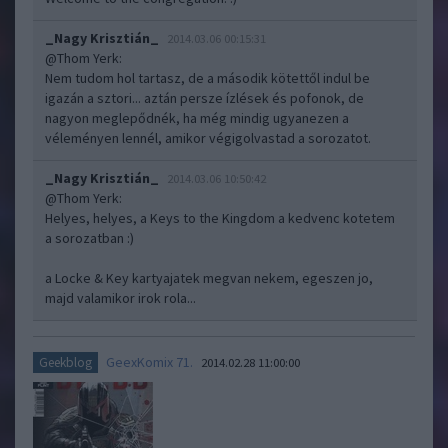
_Nagy Krisztián_
2014.03.06 00:15:31
@Thom Yerk
:
Nem tudom hol tartasz, de a második kötettől indul be
igazán a sztori... aztán persze ízlések és pofonok, de
nagyon meglepődnék, ha még mindig ugyanezen a
véleményen lennél, amikor végigolvastad a sorozatot.
_Nagy Krisztián_
2014.03.06 10:50:42
@Thom Yerk
:
Helyes, helyes, a Keys to the Kingdom a kedvenc kotetem
a sorozatban :)
a Locke & Key kartyajatek megvan nekem, egeszen jo,
majd valamikor irok rola...
GeexKomix 71.
Geekblog
2014.02.28 11:00:00