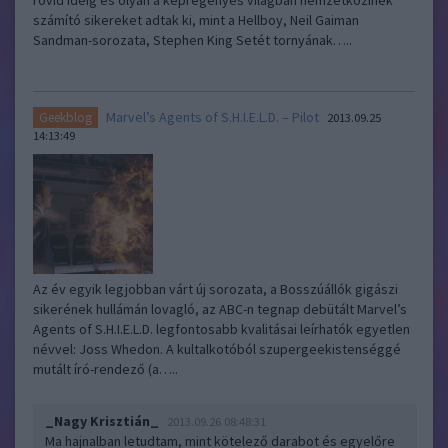
rövid ideig és olyan a képregényes világban nemzetközinek
számító sikereket adtak ki, mint a Hellboy, Neil Gaiman
Sandman-sorozata, Stephen King Setét tornyának…..
Marvel’s Agents of S.H.I.E.L.D. – Pilot
Geekblog
2013.09.25
14:13:49
Az év egyik legjobban várt új sorozata, a Bosszúállók gigászi
sikerének hullámán lovagló, az ABC-n tegnap debütált Marvel’s
Agents of S.H.I.E.L.D. legfontosabb kvalitásai leírhatók egyetlen
névvel: Joss Whedon. A kultalkotóból szupergeekistenséggé
mutált író-rendező (a…..
_Nagy Krisztián_
2013.09.26 08:48:31
Ma hajnalban letudtam, mint kötelező darabot és egyelőre