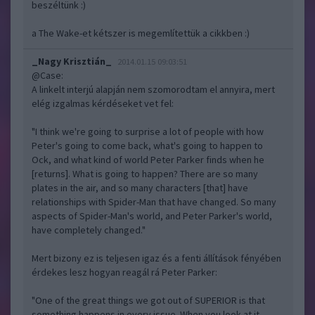
beszéltünk :)
a The Wake-et kétszer is megemlítettük a cikkben :)
_Nagy Krisztián_
2014.01.15 09:03:51
@Case
:
A linkelt interjú alapján nem szomorodtam el annyira, mert
elég izgalmas kérdéseket vet fel:
"I think we're going to surprise a lot of people with how
Peter's going to come back, what's going to happen to
Ock, and what kind of world Peter Parker finds when he
[returns]. What is going to happen? There are so many
plates in the air, and so many characters [that] have
relationships with Spider-Man that have changed. So many
aspects of Spider-Man's world, and Peter Parker's world,
have completely changed."
Mert bizony ez is teljesen igaz és a fenti állítások fényében
érdekes lesz hogyan reagál rá Peter Parker:
"One of the great things we got out of SUPERIOR is that
something happens in every issue. When you look at it,