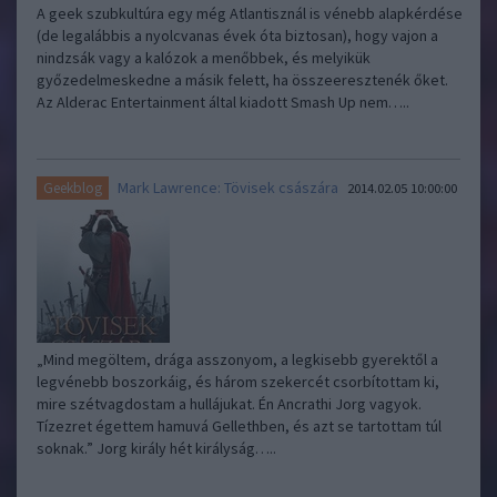
A geek szubkultúra egy még Atlantisznál is vénebb alapkérdése
(de legalábbis a nyolcvanas évek óta biztosan), hogy vajon a
nindzsák vagy a kalózok a menőbbek, és melyikük
győzedelmeskedne a másik felett, ha összeeresztenék őket.
Az Alderac Entertainment által kiadott Smash Up nem…..
Mark Lawrence: Tövisek császára
Geekblog
2014.02.05 10:00:00
„Mind megöltem, drága asszonyom, a legkisebb gyerektől a
legvénebb boszorkáig, és három szekercét csorbítottam ki,
mire szétvagdostam a hullájukat. Én Ancrathi Jorg vagyok.
Tízezret égettem hamuvá Gellethben, és azt se tartottam túl
soknak.” Jorg király hét királyság…..