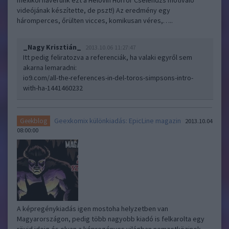
mexikói haverunk ezt a Helovín Horror Cselendzs motiváló
videójának készítette, de pszt!) Az eredmény egy
háromperces, őrülten vicces, komikusan véres,…..
_Nagy Krisztián_
2013.10.06 11:27:47
Itt pedig feliratozva a referenciák, ha valaki egyről sem
akarna lemaradni:
io9.com/all-the-references-in-del-toros-simpsons-intro-
with-ha-1441460232
Geexkomix különkiadás: EpicLine magazin
Geekblog
2013.10.04
08:00:00
A képregénykiadás igen mostoha helyzetben van
Magyarországon, pedig több nagyobb kiadó is felkarolta egy