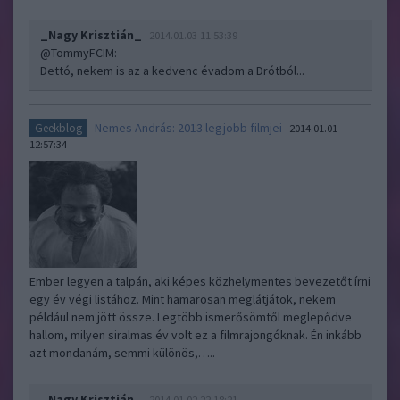
_Nagy Krisztián_
2014.01.03 11:53:39
@TommyFCIM
:
Dettó, nekem is az a kedvenc évadom a Drótból...
Nemes András: 2013 legjobb filmjei
Geekblog
2014.01.01
12:57:34
Ember legyen a talpán, aki képes közhelymentes bevezetőt írni
egy év végi listához. Mint hamarosan meglátjátok, nekem
például nem jött össze. Legtöbb ismerősömtől meglepődve
hallom, milyen siralmas év volt ez a filmrajongóknak. Én inkább
azt mondanám, semmi különös,…..
_Nagy Krisztián_
2014.01.02 22:18:21