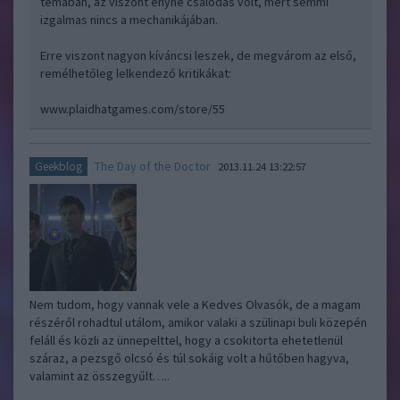
témában, az viszont enyhe csalódás volt, mert semmi
izgalmas nincs a mechanikájában.
Erre viszont nagyon kíváncsi leszek, de megvárom az első,
remélhetőleg lelkendező kritikákat:
www.plaidhatgames.com/store/55
The Day of the Doctor
Geekblog
2013.11.24 13:22:57
Nem tudom, hogy vannak vele a Kedves Olvasók, de a magam
részéről rohadtul utálom, amikor valaki a szülinapi buli közepén
feláll és közli az ünnepelttel, hogy a csokitorta ehetetlenül
száraz, a pezsgő olcsó és túl sokáig volt a hűtőben hagyva,
valamint az összegyűlt…..