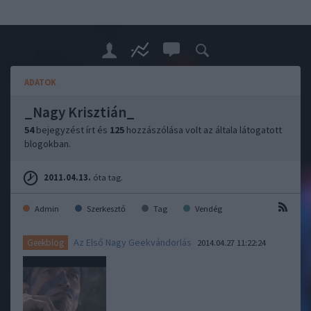
ADATOK
_Nagy Krisztián_
54
bejegyzést írt és
125
hozzászólása volt az általa látogatott
blogokban.
2011.04.13.
óta tag.
Admin
Szerkesztő
Tag
Vendég
Az Első Nagy Geekvándorlás
Geekblog
2014.04.27 11:22:24