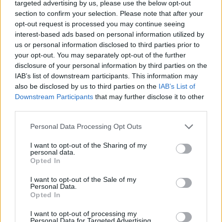
targeted advertising by us, please use the below opt-out
section to confirm your selection. Please note that after your
Avempartha - Az elfek tornya
opt-out request is processed you may continue seeing
Geekblog
2013.08.19 06:00:00
interest-based ads based on personal information utilized by
us or personal information disclosed to third parties prior to
your opt-out. You may separately opt-out of the further
disclosure of your personal information by third parties on the
IAB’s list of downstream participants. This information may
also be disclosed by us to third parties on the
IAB’s List of
Downstream Participants
that may further disclose it to other
Én sosem bántam a kliséket, amíg ötletesen és jól átgondoltan
third parties.
nyúltak hozzájuk, hiszen bárki bármit is mond, nincs új a nap
alatt, ez pedig különösen érvényes a fantasy zsánerére. Amint
Please note that this website/app uses one or more Google
Personal Data Processing Opt Outs
azt a hatkötetes Riyria-krónikák első könyvéről írtam, az egyre
services and may gather and store information including but
nagyobb…..
not limited to your visit or usage behaviour. You may click to
I want to opt-out of the Sharing of my
personal data.
grant or deny consent to Google and its third-party tags to
Opted In
use your data for below specified purposes in below Google
consent section.
Geexkomix 63.
Geekblog
2013.08.16 06:00:00
I want to opt-out of the Sale of my
Personal Data.
Opted In
I want to opt-out of processing my
Personal Data for Targeted Advertising.