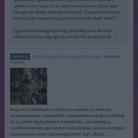
almost every issue or arc had some massive status-quo
change for Spider-Man and his world. "You just destroyed
Horizon Lab? Spider-Man just took over the Raft? What?"
Egyszóval nem aggódom egy pillanatig sem, de azért
elnéztem volna még egy kicsit Doki Oki ámokfutását... :)
2013 legnagyobb és leglazább legjei!
Geekblog
2014.01.02
12:10:30
Hogy kicsit feldobjuk a szokásos, urambocsá', unalmas
listaformátumot a mindenféle toptenekkel meg besztofokkal,
és a szintén rég bejáratott évértékelős szózuhatagot,
csináltunk nektek egy teljesen szabálytalan, laza és esetleges
szempontok szerint összehegesztett "leg"-cikket.…..