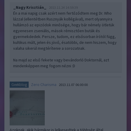
_Nagy Krisztián_
2013.11.24 14:59:39
Én a mai napig csak azért nem fertőződtem meg Dr. Who
lázzal (ellentétben Rusznyák kollégával), mert olyannyira
hullámzó az epizódok minősége, hogy bár némely ötletük
egyenesen zseniális, mások rémisztően buták és
gyermekdedek. Persze, tudom, ez elsősorban írótól függ,
kultikus múlt, jelen és jövő, ésatöbbi, de nem hiszem, hogy
valaha sikerül megtérítenie a sorozatnak.
Na majd az első fekete vagy bevándorló Doktornál, azt
mindenképpen meg fogom nézni :D
Zero Charisma
Geekblog
2013.11.07 06:00:00
Azoknak, akik bármikor is lelkesedtek a többség által