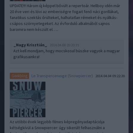
UPDATE!!! Három új képpel bővült a repertoár. Hellboy idén már
20 éve veri és lövi az emberiségre fogait fenő náci gorillákat,
fanatikus szektás őrülteket, halhatatlan rémeket és nyálkás-
csápos szörnyetegeket. Az évforduló alkalmából sajnos
baromira nem készült el…..
_Nagy Krisztián_
2014.04.08 20:20:35
Azt kell mondjam, hogy mocskosul büszke vagyok a magyar
grafikusainkra!
Le Transperceneige (Snowpiercer)
Geekblog
2014.04.04 09:22:20
Az utóbbi évek legjobb filmes képregényadaptációja
kétségkívül a Snowpiercer: úgy sikerült felhasználni a