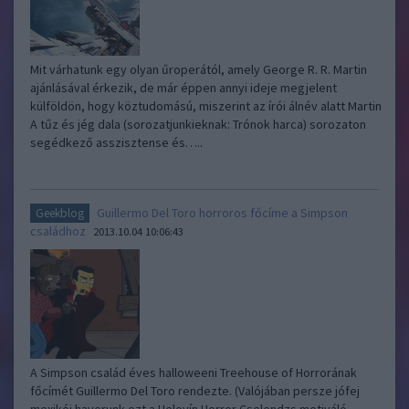
Mit várhatunk egy olyan űroperától, amely George R. R. Martin
ajánlásával érkezik, de már éppen annyi ideje megjelent
külföldön, hogy köztudomású, miszerint az írói álnév alatt Martin
A tűz és jég dala (sorozatjunkieknak: Trónok harca) sorozaton
segédkező asszisztense és…..
Guillermo Del Toro horroros főcíme a Simpson
Geekblog
családhoz
2013.10.04 10:06:43
A Simpson család éves halloweeni Treehouse of Horrorának
főcímét Guillermo Del Toro rendezte. (Valójában persze jófej