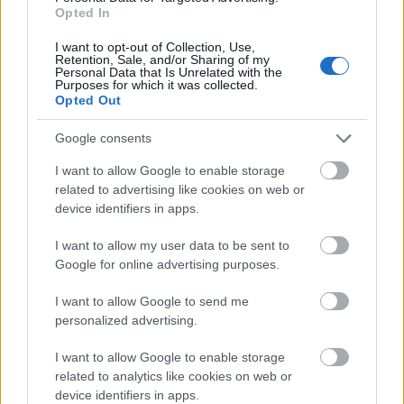
Opted In
I want to opt-out of Collection, Use,
Retention, Sale, and/or Sharing of my
Ghosted #1-2 Történet: Joshua WilliamsonRajz: Goran
Personal Data that Is Unrelated with the
SudzukaImage Comics Mostanában egyre gyakrabban azon
Purposes for which it was collected.
kapom magam, hogy Image cuccokat olvasok, pedig (néhány
Opted Out
kivételtől eltekintve) korábban valahogy nem igazán kerültek
közel a szívemhez a kiadó termékei. Az utóbbi 1-2 évben…..
Google consents
I want to allow Google to enable storage
_Nagy Krisztián_
2013.08.16 13:01:57
related to advertising like cookies on web or
@Ghavin
:
device identifiers in apps.
Digitális képregény:
www.whatisthebunker.com
I want to allow my user data to be sent to
_Nagy Krisztián_
2013.08.17 12:43:56
Google for online advertising purposes.
@Zsoca87
:
Nekem borzasztóan nem tetszik a stílusa, de azt gondolom
I want to allow Google to send me
ez egyéni szoc probléma. Dan Slottnak elnézem :)
personalized advertising.
_Nagy Krisztián_
2013.08.18 22:35:54
I want to allow Google to enable storage
@qwertz012345
:
related to analytics like cookies on web or
Köszönjük a dicsérő szavakat, a rendszeresség és a
device identifiers in apps.
színvonal elsősorban Csaba, a jelenlegi főszerkesztő