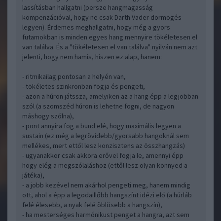
lassításban hallgatni (persze hangmagasság
kompenzációval, hogy ne csak Darth Vader dörmögés
legyen). Érdemes meghallgatni, hogy még a gyors
futamokban is minden egyes hang mennyire tökéletesen el
van találva. És a "tökéletesen el van találva" nyilván nem azt
jelenti, hogy nem hamis, hiszen ez alap, hanem:
- ritmikailag pontosan a helyén van,
- tökéletes szinkronban fogja és pengeti,
- azon a húron játssza, amelyiken az a hang épp a legjobban
szól (a szomszéd húron is lehetne fogni, de nagyon
máshogy szólna),
- pont annyira fog a bund elé, hogy maximális legyen a
sustain (ez még a legrövidebb/gyorsabb hangoknál sem
mellékes, mert ettől lesz konzisztens az összhangzás)
- ugyanakkor csak akkora erővel fogja le, amennyi épp
hogy elég a megszólaláshoz (ettől lesz olyan könnyed a
játéka),
- a jobb kezével nem akárhol pengeti meg, hanem mindig
ott, ahol a épp a legodaillőbb hangszínt idézi elő (a húrláb
felé élesebb, a nyak felé öblösebb a hangszín),
- ha mesterséges harmónikust penget a hangra, azt sem