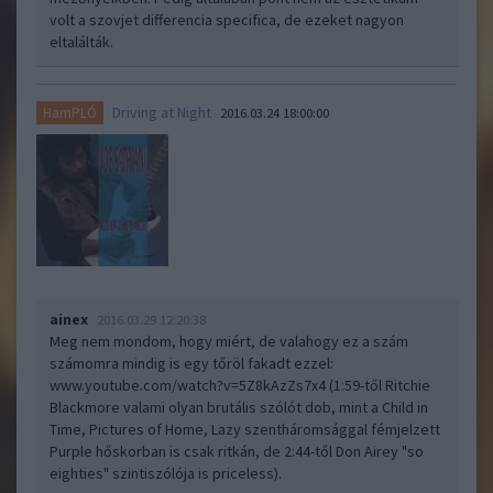
volt a szovjet differencia specifica, de ezeket nagyon
eltalálták.
Driving at Night
HamPLÓ
2016.03.24 18:00:00
ainex
2016.03.29 12:20:38
Meg nem mondom, hogy miért, de valahogy ez a szám
számomra mindig is egy tőröl fakadt ezzel:
www.youtube.com/watch?v=5Z8kAzZs7x4
(1:59-től Ritchie
Blackmore valami olyan brutális szólót dob, mint a Child in
Time, Pictures of Home, Lazy szentháromsággal fémjelzett
Purple hőskorban is csak ritkán, de 2:44-től Don Airey "so
eighties" szintiszólója is priceless).