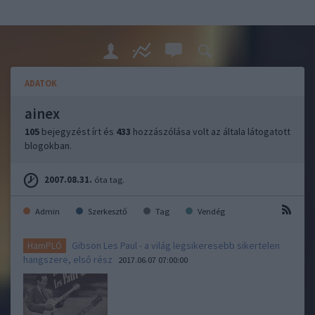
ADATOK
ainex
105
bejegyzést írt és
433
hozzászólása volt az általa látogatott
blogokban.
2007.08.31.
óta tag.
Admin
Szerkesztő
Tag
Vendég
Gibson Les Paul - a világ legsikeresebb sikertelen
HamPLÓ
hangszere, első rész
2017.06.07 07:00:00