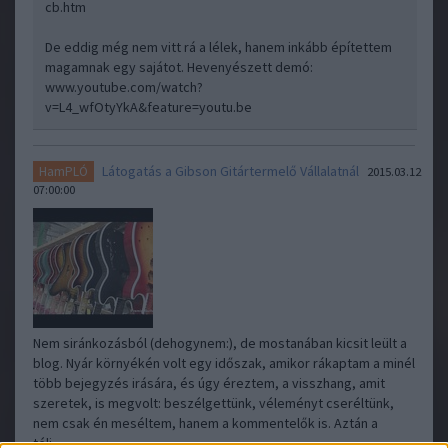
cb.htm
De eddig még nem vitt rá a lélek, hanem inkább építettem
magamnak egy sajátot. Hevenyészett demó:
www.youtube.com/watch?
v=L4_wfOtyYkA&feature=youtu.be
Látogatás a Gibson Gitártermelő Vállalatnál
HamPLÓ
2015.03.12
07:00:00
Nem siránkozásból (dehogynem:), de mostanában kicsit leült a
blog. Nyár környékén volt egy időszak, amikor rákaptam a minél
több bejegyzés irására, és úgy éreztem, a visszhang, amit
szeretek, is megvolt: beszélgettünk, véleményt cseréltünk,
nem csak én meséltem, hanem a kommentelők is. Aztán a
téli…..