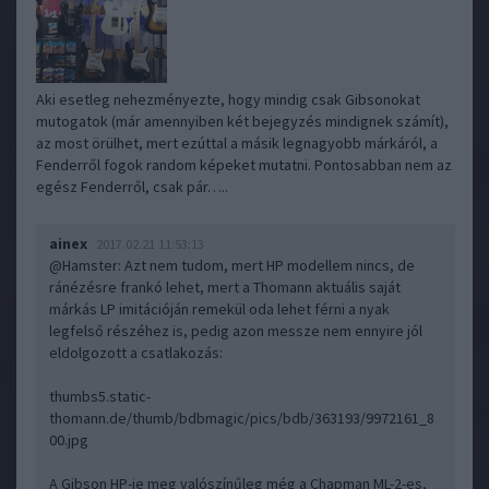
Aki esetleg nehezményezte, hogy mindig csak Gibsonokat
mutogatok (már amennyiben két bejegyzés mindignek számít),
az most örülhet, mert ezúttal a másik legnagyobb márkáról, a
Fenderről fogok random képeket mutatni. Pontosabban nem az
egész Fenderről, csak pár…..
ainex
2017.02.21 11:53:13
@Hamster
: Azt nem tudom, mert HP modellem nincs, de
ránézésre frankó lehet, mert a Thomann aktuális saját
márkás LP imitációján remekül oda lehet férni a nyak
legfelső részéhez is, pedig azon messze nem ennyire jól
eldolgozott a csatlakozás:
thumbs5.static-
thomann.de/thumb/bdbmagic/pics/bdb/363193/9972161_8
00.jpg
A Gibson HP-je meg valószínűleg még a Chapman ML-2-es,