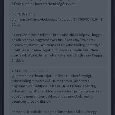
állítólag remek hozzáférhetőségét is veri:
thumbs5.static-
thomann.de/thumb/bdbmagic/pics/bdb/345900/9547164_8
00.jpg
És persze mindez teljesen irreleváns ahhoz képest, hogy a
hősök bizony a hagyományos tuskókon átnyúlva bírtak
olyanokat játszani, amilyeneket én valószínűleg semmilyen
profilú gitáron nem fogok tudni soha reprodukálni... Nem
csak Zakk Wylde, hanem olyanok is, mint Slash vagy Poppa
Chubby.
ainex
2017.03.02 17:57:19
@Hamster
: A Gibson saját -- múltbeli -- sikerét nyögi,
valószínűleg mindörökké. Ha megpróbálják őrizni a
hagyományt (Traditional, Classic, True Historic szériák),
akkor azt vágják a fejükhöz, hogy "olyan jó már úgyse lesz
sose", ha meg újítanak, akkor, ahogy mondod, rögtön
szentségtörést kiáltanak.
Én mondjuk próbálok pragmatikusan hozzáállni. Van egy