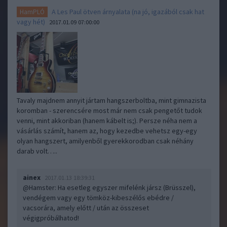
A Les Paul ötven árnyalata (na jó, igazából csak hat
HamPLÓ
vagy hét)
2017.01.09 07:00:00
Tavaly majdnem annyit jártam hangszerboltba, mint gimnazista
koromban - szerencsére most már nem csak pengetőt tudok
venni, mint akkoriban (hanem kábelt is;). Persze néha nem a
vásárlás számít, hanem az, hogy kezedbe vehetsz egy-egy
olyan hangszert, amilyenből gyerekkorodban csak néhány
darab volt…..
ainex
2017.01.13 18:39:31
@Hamster
: Ha esetleg egyszer mifelénk jársz (Brüsszel),
vendégem vagy egy tömköz-kibeszélős ebédre /
vacsorára, amely előtt / után az összeset
végigpróbálhatod!