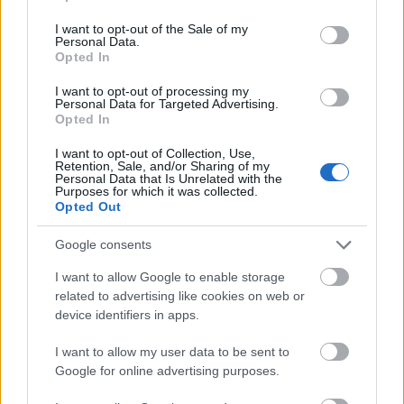
use your data for below specified purposes in below Google
volt szerencsém ilyen kisebb boltokhoz, más városokban.
consent section.
I want to opt-out of the Sale of my
De egyre fogynak, és ami megvan még, az meg egyre
Personal Data.
szegényesebb és egyre elavultabb készleteken igyekszik
Opted In
túladni, mert nem bírja a versenyt a Musicstore féle
hipermarketekkel. Az óriási készletekkel dolgozó, mindent
I want to opt-out of processing my
Personal Data for Targeted Advertising.
raktáron tartó, mindenhova szállító (és egyébként minden
Opted In
tekintetben kiváló)
www.thomann.de
online bolttal meg
pláne nem. Az én hibám is persze: már kábelt, húrt és
I want to opt-out of Collection, Use,
pengetőt is évek óta csak internetről veszek. Mondjuk öt-
Retention, Sale, and/or Sharing of my
Personal Data that Is Unrelated with the
hat évvel ezelőtt ugyanezt az átalakulást láttam
Purposes for which it was collected.
végbemenni modellvasút fronton is.
Opted Out
Google consents
Parkolásasszisztens? Tolatóradar? Mind felesleges
Belsőség
firlefranc!
2014.08.20 18:37:51
I want to allow Google to enable storage
related to advertising like cookies on web or
device identifiers in apps.
I want to allow my user data to be sent to
Google for online advertising purposes.