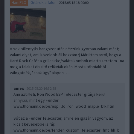
Gitárok a falon
HamPLÓ
2015.05.18 18:00:00
A sok billentyűs hangszer után nézzünk gyorsan valami mást;
valami olyat, ami közelebb áll hozzám :) Már írtam arról, hogy a
Hard Rock Cafét a grillcsirke/saláta kombók miatt szeretem - na
meg a falakat díszítő relikviák okán. Most utóbbiakból
válogatnék, "csak úgy" alapon.…..
ainex
2015.05.20 16:32:58
Ami azt illeti, Ron Wood ESP Telecaster gitárja kerül
annyiba, mint egy Fender:
www.thomann.de/be/esp_ltd_ron_wood_maple_blk.htm
Sőt az a Fender Telecaster, amire én igazán vágyom, az
kicsit kevesebbe is fáj:
www.thomann.de/be/fender_custom_telecaster_fmt_hh_b