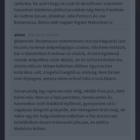
tanítvány. De azért hogy ne csak őt dicsőítsem: szerintem
hasonlóan tökéletes játékot produkál még Marty Friedman
és Guthrie Govan, általában John Petrucci és Joe
Bonamassa, illetve jobb napjain Yngwie Malmsteen is.
ainex
2016.06.22 16:09:40
@Hamster
: Bonamassa rettenetesen rosszul magyaráz (azt
hiszem, ha lenne antipedagógus szobor, róla kéne mintázni,
bár e tekintetben Friedman se utolsó), és kétségtelenül
vannak antipatikus sztár allűrjei, de én azóta hódoltam be,
amióta először láttam-hallottam élőben. Egyszerűen
katartikus volt, a legelső hangtól az utolsóig. Nem bírtam
nem őrjöngeni, annyira elemi erővel tolta a rock-bluest.
Govan pedig egy egészen más világ, inkább free jazz, mint
bármi más. Nem az a fajta pentaton, természetes és
harmonikus moll skálákból építkező, gyönyörűen síró /
vagányan döngető gitárjáték, ami tömegeket érint meg, de
mikor egy kis belga klubban hallottam a The Aristocrats
kötelékében elvont örömzenét játszani, én attól is
libabőrös lettem.