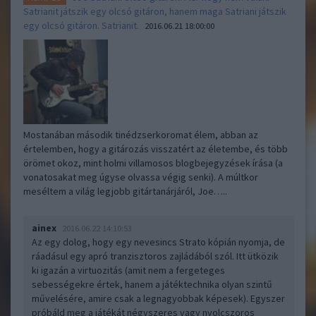
Satrianit játszik egy olcsó gitáron, hanem maga Satriani játszik
egy olcsó gitáron. Satrianit.
2016.06.21 18:00:00
Mostanában második tinédzserkoromat élem, abban az
értelemben, hogy a gitározás visszatért az életembe, és több
örömet okoz, mint holmi villamosos blogbejegyzések írása (a
vonatosakat meg úgyse olvassa végig senki). A múltkor
meséltem a világ legjobb gitártanárjáról, Joe…..
ainex
2016.06.22 14:10:53
Az egy dolog, hogy egy nevesincs Strato kópián nyomja, de
ráadásul egy apró tranzisztoros zajládából szól. Itt ütközik
ki igazán a virtuozitás (amit nem a fergeteges
sebességekre értek, hanem a játéktechnika olyan szintű
művelésére, amire csak a legnagyobbak képesek). Egyszer
próbáld meg a játékát négyszeres vagy nyolcszoros