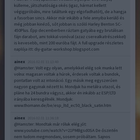
külleme, játszhatósága okés (igaz, hármat kellett
végigpróbálni, mire találtunk egy elgofadhatót), de a hangja
a fasorban sincs. Akkor már inkább a fele annyiba kerülő és
még jobban kinéző, sőt jobban is szóló Harley Benton SC-
450Plus. Épp decemberben ráztam gatyába egy brutálisan
fájn darabot, ami tokkal-vonóval (azaz cserealkatrészekkel)
is kevesebb, mint 200 euróba fájt. A full upgrade részletes
naplója itt:
diy-guitar-workshop.blogspot.com
ainex
2016.02.01 11:13:40
@Hamster
: Volt egy olyan, amelyikkel elég sok munka lett
volna: magasan voltak a húrok, érdesek voltak a bundok,
pontatlan volt az intonáció. Egy másik meg egyszerűen
nagyon gagyinak nézett ki. Mondjuk ha metálra utazol, és
pláne ha 24 bundra vágysz, akkor én inkább az ESP/LTD
irányába keresgélnék. Mondjuk:
www.thomann.de/be/esp_ltd_ec50_black_satin.htm
ainex
2016.02.01 11:36:18
@Hamster
: Mondtak már róluk elég jót:
www.youtube.com/watch?v=21PMBgsd0SA
De őszintén
nem tudom megmondani, sosem próbáltam. Sajnos