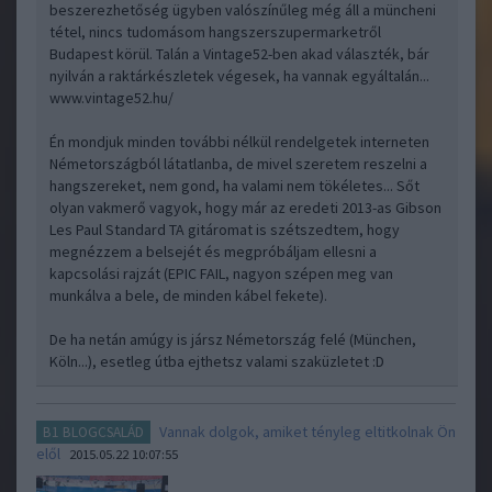
beszerezhetőség ügyben valószínűleg még áll a müncheni
tétel, nincs tudomásom hangszerszupermarketről
Budapest körül. Talán a Vintage52-ben akad választék, bár
nyilván a raktárkészletek végesek, ha vannak egyáltalán...
www.vintage52.hu/
Én mondjuk minden további nélkül rendelgetek interneten
Németországból látatlanba, de mivel szeretem reszelni a
hangszereket, nem gond, ha valami nem tökéletes... Sőt
olyan vakmerő vagyok, hogy már az eredeti 2013-as Gibson
Les Paul Standard TA gitáromat is szétszedtem, hogy
megnézzem a belsejét és megpróbáljam ellesni a
kapcsolási rajzát (EPIC FAIL, nagyon szépen meg van
munkálva a bele, de minden kábel fekete).
De ha netán amúgy is jársz Németország felé (München,
Köln...), esetleg útba ejthetsz valami szaküzletet :D
Vannak dolgok, amiket tényleg eltitkolnak Ön
B1 BLOGCSALÁD
elől
2015.05.22 10:07:55