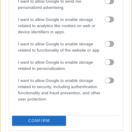
I want to allow Google to send me
Simson Marci posztolta legfrissebb fejlesztését a garázsba
personalized advertising.
állást segítő rendszerről: ...amiről nekem meg eszembe jutott
számtalan egyéb megoldás is, a szépemlékű Ezermester
I want to allow Google to enable storage
barkácsmagazin olvasói ötleteit megszégyenítő kreativitással.
related to analytics like cookies on web or
Az Autófílián is lőttünk már…..
device identifiers in apps.
ainex
2014.08.21 11:15:27
I want to allow Google to enable storage
Mikor a kocsi első lökhárítója megtapintja a garázs hátsó
related to functionality of the website or app.
fala mentén oldaltámaszon álló motor bukógombáját, akkor
a garázsajtót pont rá lehet zárni a kocsira.
I want to allow Google to enable storage
related to personalization.
Naumburg: elektromos vadkecske, Barkas-lámpával
HamPLÓ
I want to allow Google to enable storage
2014.08.14 18:00:00
related to security, including authentication
functionality and fraud prevention, and other
user protection.
CONFIRM
Nemrég bemutattam a "Saale-parti dómvárost",