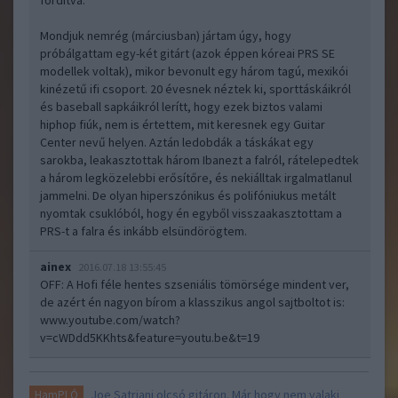
fordítva.
Mondjuk nemrég (márciusban) jártam úgy, hogy
próbálgattam egy-két gitárt (azok éppen kóreai PRS SE
modellek voltak), mikor bevonult egy három tagú, mexikói
kinézetű ifi csoport. 20 évesnek néztek ki, sporttáskáikról
és baseball sapkáikról lerítt, hogy ezek biztos valami
hiphop fiúk, nem is értettem, mit keresnek egy Guitar
Center nevű helyen. Aztán ledobdák a táskákat egy
sarokba, leakasztottak három Ibanezt a falról, rátelepedtek
a három legközelebbi erősítőre, és nekiálltak irgalmatlanul
jammelni. De olyan hiperszónikus és polifóniukus metált
nyomtak csuklóból, hogy én egyből visszaakasztottam a
PRS-t a falra és inkább elsündörögtem.
ainex
2016.07.18 13:55:45
OFF: A Hofi féle hentes szseniális tömörsége mindent ver,
de azért én nagyon bírom a klasszikus angol sajtboltot is:
www.youtube.com/watch?
v=cWDdd5KKhts&feature=youtu.be&t=19
Joe Satriani olcsó gitáron. Már hogy nem valaki
HamPLÓ