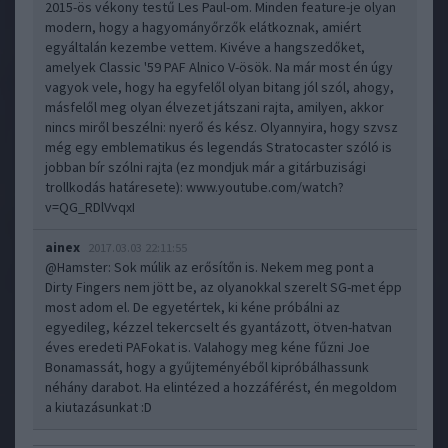
2015-ös vékony testű Les Paul-om. Minden feature-je olyan
modern, hogy a hagyományőrzők elátkoznak, amiért
egyáltalán kezembe vettem. Kivéve a hangszedőket,
amelyek Classic '59 PAF Alnico V-ösök. Na már most én úgy
vagyok vele, hogy ha egyfelől olyan bitang jól szól, ahogy,
másfelől meg olyan élvezet játszani rajta, amilyen, akkor
nincs miről beszélni: nyerő és kész. Olyannyira, hogy szvsz
még egy emblematikus és legendás Stratocaster szóló is
jobban bír szólni rajta (ez mondjuk már a gitárbuzisági
trollkodás határesete):
www.youtube.com/watch?
v=QG_RDlVvqxI
ainex
2017.03.03 22:11:55
@Hamster
: Sok múlik az erősítőn is. Nekem meg pont a
Dirty Fingers nem jött be, az olyanokkal szerelt SG-met épp
most adom el. De egyetértek, ki kéne próbálni az
egyedileg, kézzel tekercselt és gyantázott, ötven-hatvan
éves eredeti PAFokat is. Valahogy meg kéne fűzni Joe
Bonamassát, hogy a gyűjteményéből kipróbálhassunk
néhány darabot. Ha elintézed a hozzáférést, én megoldom
a kiutazásunkat :D