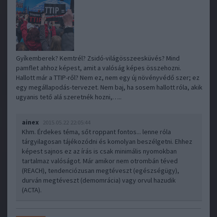
Gyíkemberek? Kemtrél? Zsidó-világösszeesküvés? Mind
pamflet ahhoz képest, amit a valóság képes összehozni.
Hallott már a TTIP-ről? Nem ez, nem egy új növényvédő szer; ez
egy megállapodás-tervezet. Nem baj, ha sosem hallott róla, akik
ugyanis tető alá szeretnék hozni,…..
ainex
2015.05.22 22:05:44
Khm. Érdekes téma, sőt roppant fontos... lenne róla
tárgyilagosan tájékozódni és komolyan beszélgetni. Ehhez
képest sajnos ez az írás is csak minimális nyomokban
tartalmaz valóságot. Már amikor nem otrombán téved
(REACH), tendenciózusan megtéveszt (egészségügy),
durván megtéveszt (demomrácia) vagy orvul hazudik
(ACTA).