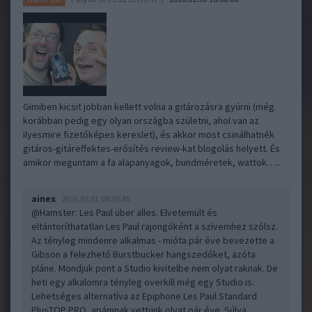
Gimiben kicsit jobban kellett volna a gitározásra gyúrni (még
korábban pedig egy olyan országba születni, ahol van az
ilyesmire fizetőképes kereslet), és akkor most csinálhatnék
gitáros-gitáreffektes-erősítés review-kat blogolás helyett. És
amikor meguntam a fa alapanyagok, bundméretek, wattok…..
ainex
2016.02.01 08:36:45
@Hamster
: Les Paul über alles. Elvetemült és
eltántoríthatatlan Les Paul rajongóként a szívemhez szólsz.
Az tényleg mindenre alkalmas - mióta pár éve bevezette a
Gibson a felezhető Burstbucker hangszedőket, azóta
pláne. Mondjuk pont a Studio kivitelbe nem olyat raknak. De
heti egy alkalomra tényleg overkill még egy Studio is.
Lehetséges alternatíva az Epiphone Les Paul Standard
PlusTOP PRO, apámnak vettünk olyat pár éve. Súlya,