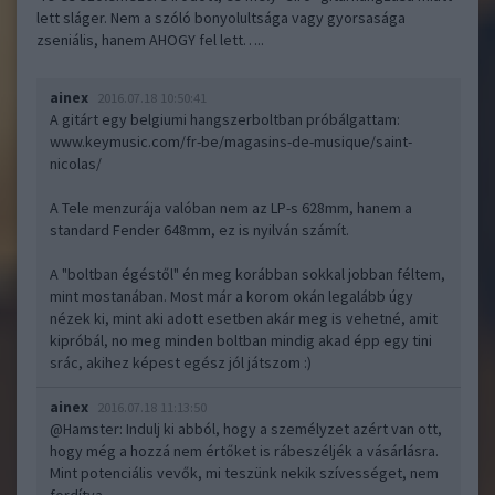
lett sláger. Nem a szóló bonyolultsága vagy gyorsasága
zseniális, hanem AHOGY fel lett…..
ainex
2016.07.18 10:50:41
A gitárt egy belgiumi hangszerboltban próbálgattam:
www.keymusic.com/fr-be/magasins-de-musique/saint-
nicolas/
A Tele menzurája valóban nem az LP-s 628mm, hanem a
standard Fender 648mm, ez is nyilván számít.
A "boltban égéstől" én meg korábban sokkal jobban féltem,
mint mostanában. Most már a korom okán legalább úgy
nézek ki, mint aki adott esetben akár meg is vehetné, amit
kipróbál, no meg minden boltban mindig akad épp egy tini
srác, akihez képest egész jól játszom :)
ainex
2016.07.18 11:13:50
@Hamster
: Indulj ki abból, hogy a személyzet azért van ott,
hogy még a hozzá nem értőket is rábeszéljék a vásárlásra.
Mint potenciális vevők, mi teszünk nekik szívességet, nem