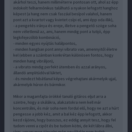
akárhol teszi, hanem milliméterre pontosan ott, ahol az épp
indokolt felharmónikus található a nyakon lefogott hanghoz
képest (a hang nem csak faszául besípol valahol, hanem
pont azt a kvartot vagy kvintet csípi el, ami épp oda illik),
- a pengetés iránya és ereje, illetve a pengető szöge soha
nem véletlenül az, ami, hanem mindig pont a tutijó, épp
legkifejezőbb kombináció,
- minden egyes nyújtás halálpontos,
- minden hangban pont annyi vibrato van, amennyitől életre
kel (ebben a számban konkrétan különösen fontos, hogy
minden hang vibráljon),
- a vibrato mindig perfekt ütemben és azzal arányos,
állandó amplitúdóval lüktet,
- és mindezt hibátlanul képes végrehajtani akármelyik ujjal,
akármelyik húron és bármikor.
Mikor a magamfajta örökké tanuló gitáros eljut arra a
szintre, hogy a skálákra, alakzatokra nem kell már
koncentrálni, és már soha nem fordul elő, hogy ne azt a húrt
pengesse a jobb kéz, amit a bal kéz épp lefogott, akkor
kezd rájönni, hogy basszus, ez eddig annyit tesz, hogy fel
tudom venni a cipőt és be tudom kötni, de két lábra állni,
járni, ugrani meg táncolni még egyáltalán nem tudok.