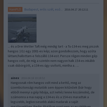
Budapest, erős szél, eső...
HamPLÓ
2016.04.17 20:12:11
... és a Drei Wetter Taft még mindig tart - a Tu-134-es meg piszok
hangos :) Ez egy 2001-es kép; azon gondolkozom, hogy azóta
láttam/hallottam-e felszálló 134-est. Persze régen minden gép
hangos volt, de míg a szintén nem nagyon halk 154-es inkább
csak dübörgött, a 134-es úgy sivított, mintha a…..
ainex
2016.04.18 10:18:52
Hangosnak rém hangos volt mind a kettő, meg az
üzembiztonsági mutatóik sem éppen kitűnőek (bár hogy
ebből mennyi a gép hibája, azt nehéz lenne kiszámolni), de
számomra a mai napig a 134-es és a 154-es maradtak a
legszebb, legkecsesebb alakú madarak a saját
mezőnyeikben. Pedig általában pont nem az esztétikum