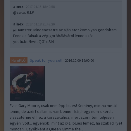
ainex
2017.01.13 18:40:58
@sako
: R.I.P.
ainex
2017.01.18 21:42:20
@Hamster
: Mindenesetre az ajánlatot komolyan gondoltam.
Ennek a falnak a végigpróbálásáról lenne szó:
youtu.be/hwtJQG1dSI4
Speak for yourself
HamPLÓ
2016.10.09 19:00:00
Ez is Gary Moore, csak nem épp blues! Kemény, mintha metál
lenne, de azért dallam is van benne - kár, hogy nem sikerült
visszatérnie ehhez a korszakához, mert szerintem teljesen
egyéni volt... egyénibb, mint az x+1. blues lemez, ha szabad ilyet
mondani. Egyébként a Queen Gimme the…..