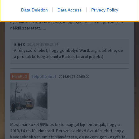
megemlékeztem híres-nevezetes orgonájáról is, most lássuk
Naumburg közlekedésbarátok közt legismertebb attrakcióját, a
Data Deletion
Data Access
Privacy Policy
villamost: Az üzem gyökerei a XIX. század második feléig
nyúlnak vissza: a város polgársága gyorsan és megerőltetés
nélkül szeretett…..
ainex
2014.08.15 09:23:54
A fényszóró lehet, hogy gömbölyű Wartburg is lehetne, de
a pirosak kétségtelenül a Barkas faráról jöttek :)
Télpótló járat
HamPLÓ
2014.04.17 02:00:00
Most már közel 99%-os biztonsággal kijelenthetjük, hogy a
2013/14-es tél elmaradt. Persze az előző évi után lehet, hogy
keveseknek van emiatt hiányérzete, de nekem igen - egyfajta