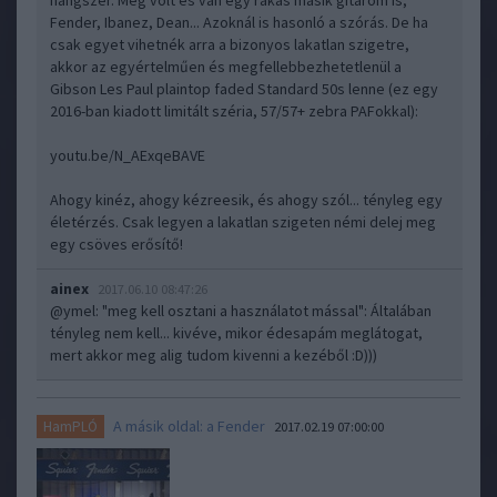
hangszer. Meg volt és van egy rakás másik gitárom is,
Fender, Ibanez, Dean... Azoknál is hasonló a szórás. De ha
csak egyet vihetnék arra a bizonyos lakatlan szigetre,
akkor az egyértelműen és megfellebbezhetetlenül a
Gibson Les Paul plaintop faded Standard 50s lenne (ez egy
2016-ban kiadott limitált széria, 57/57+ zebra PAFokkal):
youtu.be/N_AExqeBAVE
Ahogy kinéz, ahogy kézreesik, és ahogy szól... tényleg egy
életérzés. Csak legyen a lakatlan szigeten némi delej meg
egy csöves erősítő!
ainex
2017.06.10 08:47:26
@ymel
: "meg kell osztani a használatot mással": Általában
tényleg nem kell... kivéve, mikor édesapám meglátogat,
mert akkor meg alig tudom kivenni a kezéből :D)))
A másik oldal: a Fender
HamPLÓ
2017.02.19 07:00:00