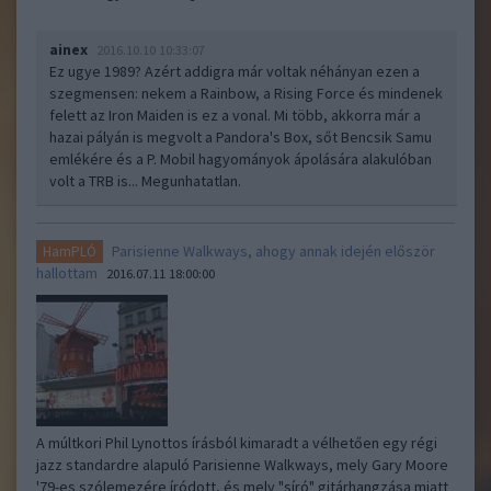
ainex
2016.10.10 10:33:07
Ez ugye 1989? Azért addigra már voltak néhányan ezen a
szegmensen: nekem a Rainbow, a Rising Force és mindenek
felett az Iron Maiden is ez a vonal. Mi több, akkorra már a
hazai pályán is megvolt a Pandora's Box, sőt Bencsik Samu
emlékére és a P. Mobil hagyományok ápolására alakulóban
volt a TRB is... Megunhatatlan.
Parisienne Walkways, ahogy annak idején először
HamPLÓ
hallottam
2016.07.11 18:00:00
A múltkori Phil Lynottos írásból kimaradt a vélhetően egy régi
jazz standardre alapuló Parisienne Walkways, mely Gary Moore
'79-es szólemezére íródott, és mely "síró" gitárhangzása miatt