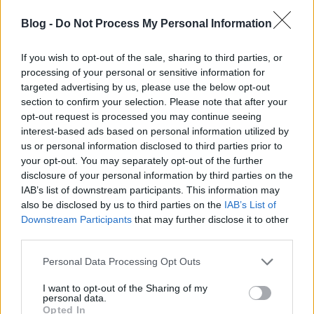
Blog -
Do Not Process My Personal Information
ainex
2015.05.06 17:38:14
@ainex
: Persze helyesen Nashville.
If you wish to opt-out of the sale, sharing to third parties, or
processing of your personal or sensitive information for
ainex
2015.05.07 19:29:29
targeted advertising by us, please use the below opt-out
@Hamster
: Igen, nekem is hasonlóan pozitív a
section to confirm your selection. Please note that after your
tapasztalatom. A Musicstore-ban 12 próbafülkét
opt-out request is processed you may continue seeing
számoltam, de a Custom szekcióban nem is jártam. Van
némi sorállás, de hozzá lehet jutni. Én szinte egy fél napot
interest-based ads based on personal information utilized by
ott töltöttem két éve, 8-10 Gibson Les Pault
us or personal information disclosed to third parties prior to
végigpróbáltam, mire kiválasztottam azt, amelyiket el is
your opt-out. You may separately opt-out of the further
vittem. Rettentő egy beetetős dolog egyébként: úgy
disclosure of your personal information by third parties on the
mentem oda, hogy maximum egy 780 eurós Tribute
IAB’s list of downstream participants. This information may
változatot veszek, de mire kipróbáltam mindent, ami
also be disclosed by us to third parties on the
IAB’s List of
ránézésre tetszett, rájöttem, hogy inkább a Standard kéne.
Downstream Participants
that may further disclose it to other
Az meg háromszor annyi... Szerencsére vittem magammal
third parties.
két embert, ők kisegítettek, én meg utána törleszthettem
nekik egy ideig.
Please note that this website/app uses one or more Google
Personal Data Processing Opt Outs
services and may gather and store information including but
ainex
2015.05.07 22:09:42
not limited to your visit or usage behaviour. You may click to
I want to opt-out of the Sharing of my
personal data.
@Hamster
: Elhiszem. Én 93-94-ben még épp hogy csak
grant or deny consent to Google and its third-party tags to
Opted In
elkezdtem gitározni, de pár évvel később még nekem is