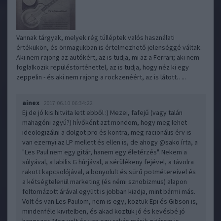
Vannak tárgyak, melyek rég túlléptek valós használati
értékükön, és önmagukban is értelmezhető jelenséggé váltak.
Aki nem rajong az autókért, az is tudja, mi az a Ferrari; aki nem
foglalkozik repüléstörténettel, az is tudja, hogy néz ki egy
zeppelin - és aki nem rajong a rockzenéért, az is látott…..
ainex
2017.06.10 06:34:22
Ej de jó kis hitvita lett ebből :) Mezei, fafejű (vagy talán
mahagóni agyú?) hívőként azt mondom, hogy meg lehet
ideologizálni a dolgot pro és kontra, meg racionális érv is
van ezernyi az LP mellett és ellen is, de ahogy @sako írta, a
"Les Paul nem egy gitár, hanem egy életérzés". Nekem a
súlyával, a labilis G húrjával, a sérülékeny fejével, a távolra
rakott kapcsolójával, a bonyolult és sűrű potmétereivel és
a kétségtelenül marketing (és némi sznobizmus) alapon
feltornázott árával együtt is jobban kiadja, mint bármi más.
Volt és van Les Paulom, nem is egy, köztük Epi és Gibson is,
mindenféle kivitelben, és akad köztük jó és kevésbé jó