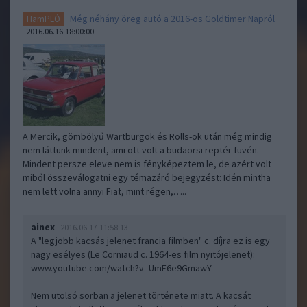
Még néhány öreg autó a 2016-os Goldtimer Napról
HamPLÓ
2016.06.16 18:00:00
A Mercik, gömbölyű Wartburgok és Rolls-ok után még mindig
nem láttunk mindent, ami ott volt a budaörsi reptér füvén.
Mindent persze eleve nem is fényképeztem le, de azért volt
miből összeválogatni egy témazáró bejegyzést: Idén mintha
nem lett volna annyi Fiat, mint régen,…..
ainex
2016.06.17 11:58:13
A "legjobb kacsás jelenet francia filmben" c. díjra ez is egy
nagy esélyes (Le Corniaud c. 1964-es film nyitójelenet):
www.youtube.com/watch?v=UmE6e9GmawY
Nem utolsó sorban a jelenet története miatt. A kacsát