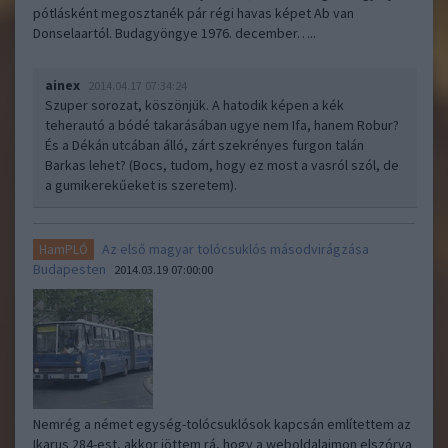
pótlásként megosztanék pár régi havas képet Ab van
Donselaartól. Budagyöngye 1976. december…..
ainex
2014.04.17 07:34:24
Szuper sorozat, köszönjük. A hatodik képen a kék
teherautó a bódé takarásában ugye nem Ifa, hanem Robur?
És a Dékán utcában álló, zárt szekrényes furgon talán
Barkas lehet? (Bocs, tudom, hogy ez most a vasról szól, de
a gumikerekűeket is szeretem).
Az első magyar tolócsuklós másodvirágzása
HamPLÓ
Budapesten
2014.03.19 07:00:00
Nemrég a német egység-tolócsuklósok kapcsán említettem az
Ikarus 284-est, akkor jöttem rá, hogy a weboldalaimon elszórva