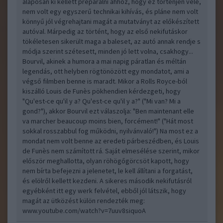
alaposan ki kellett preparálni ahhoz, hogy ez történjen vele,
nem volt egy egyszerű technikai kihívás, és pláne nem volt
könnyű jól végrehajtani magát a mutatványt az előkészített
autóval. Márpedig az történt, hogy az első nekifutáskor
tökéletesen sikerült maga a baleset, az autó annak rendje s
módja szerint szétesett, minden jó lett volna, csakhogy...
Bourvil, akinek a humora a mai napig páratlan és méltán
legendás, ott helyben rögtönözött egy mondatot, ami a
végső filmben benne is maradt. Mikor a Rolls Royce-ból
kiszálló Louis de Funès pökhendien kérdezgeti, hogy
"Qu'est-ce qu'il y a? Qu'est-ce qu'il y a?" ("Mi van? Mi a
gond?"), akkor Bourvil ezt válaszolja: "Ben maintenant elle
va marcher beaucoup moins bien, forcément!" ("Hát most
sokkal rosszabbul fog működni, nyilvánvaló!") Na most ez a
mondat nem volt benne az eredeti párbeszédben, és Louis
de Funès nem számított rá. Saját elmesélése szerint, mikor
először meghallotta, olyan röhögőgörcsöt kapott, hogy
nem bírta befejezni a jelenetet, le kell állítani a forgatást,
és elölről kellett kezdeni. A sikeres második nekifutásról
egyébként itt egy werk felvétel, ebből jól látszik, hogy
magát az ütközést külön rendezték meg:
www.youtube.com/watch?v=7uuv8siquoA