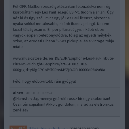
Fél-OFF: Múltkori beszélgetésünkön felbuzdulva nemrég
kipróbáltam egy Les Paul jellegű ESP-t, tudom ajánlani. Úgy
néz ki és úgy szól, mint egy jó Les Paul licensz, viszont a
nyaka sokkal metálosabb, inkább Ibanez jellegű. Nekem
kicsit túlságosan is. Én per pillanat úgyis inkább ebbe
vagyok éppen belebonyolódva, főleg az egyedi mélykék
színe, az eredeti Gibson '57-es pickupjei és a vintage tokja
miatt:
www.musicstore.de/en_DE/EUR/Epiphone-Les-Paul-Tribute-
Plus-MS-Midnight-Sapphire/art-GIT0021302-
000;pgid=yDlgCPGoP9lSRpsMYZjf4OBH0000dR84A68a
Félő, hogy előbb-utóbb rám gyógyul.
ainex
2016.03.31 09:25:41
@Hamster
: Jaj, mennyi gitárölő rossz hír egy csokorban!
Őszintén sajnálom! Akkor, gondolom, marad az eletronikus
zenélés?
Pályát tévesztettem :)
HamPLÓ
2016.01.30 18:00:00