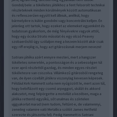
Gondolj bele: a tökéletes játékhoz a fent felsorolt technikai
részleteknek minden körülmények között automatikusan
és reflexszerűen együtt kell állniuk, anélkül, hogy
bármelyikre is külön gondolni vagy koncentrálni kelljen. Én
jelenleg ott tartok, hogy ezeket az elemeket egyenként és
tudatosan gyakorlom, de még fényévekre vagyok attól,
hogy egy ócska Strato másolat és egy olcsó Peavey
szobaerősítő úgy szólaljon meg a kezeim között akár csak
egy riff erejéig is, hogy azt gitározásnak merjem nevezni!
Satriani játéka azért ennyire mesteri, mert a hangszer
tökéletes ismeretén, a pontosságon és a sebességen túl
ezer apró részlettől gazdag, és minden egyes részlet
tökéletesre van csiszolva. Villámkezű gitárosból rengeteg
van, de ilyen cizellált játékra viszonylag kevesen képesek.
Például Kirk Hammett soha nem nyűgözött le, mert azon túl,
hogy bebiflázott egy csomó arpeggiot, skálát és akkord
alakzatot, meg felpörgette a motollát a kezében, maga a
játéka rettentő egysíkú, sőt unalmas és színtelen
ujjgyakorlat marad (nem tudom, feltűnt-e, de valamennyi,
zeneileg valamire való Metallica szólót James Hetfield
szerezte és játszotta fel). Pedig Hammett is Satriani