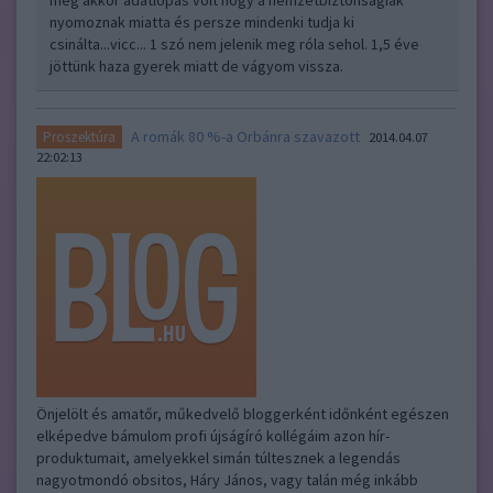
meg akkor adatlopás volt hogy a nemzetbiztonságiak
nyomoznak miatta és persze mindenki tudja ki
csinálta...vicc... 1 szó nem jelenik meg róla sehol. 1,5 éve
jöttünk haza gyerek miatt de vágyom vissza.
A romák 80 %-a Orbánra szavazott
Proszektúra
2014.04.07
22:02:13
Önjelölt és amatőr, műkedvelő bloggerként időnként egészen
elképedve bámulom profi újságíró kollégáim azon hír-
produktumait, amelyekkel simán túltesznek a legendás
nagyotmondó obsitos, Háry János, vagy talán még inkább