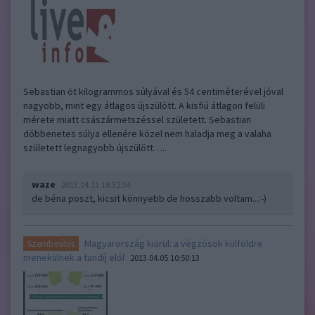
Sebastian öt kilogrammos súlyával és 54 centiméterével jóval
nagyobb, mint egy átlagos újszülött. A kisfiú átlagon felüli
mérete miatt császármetszéssel született. Sebastian
döbbenetes súlya ellenére közel nem haladja meg a valaha
született legnagyobb újszülött…..
waze
2013.04.11 18:32:34
de béna poszt, kicsit könnyebb de hosszabb voltam...:-)
Magyarország kiürül: a végzősök külföldre
Szembesítés
menekülnek a tandíj elől
2013.04.05 10:50:13