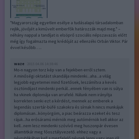
"Magyarország egyetlen esélye a tudásalapú társadalomban
rejlik, jövőjét a kiművelt emberfők határozzák majd meg." –
néhány nappal a tandíjat is elsöprő szociális népszavazás előtt
még így fogalmazta meg krédóját az ellenzéki Orbán Viktor. Pár
évvel később…..
waze
2013.04.06 14:38:46
Mo-n nagyon torz kép van a fejekben erről sztem.
A minőségi oktatást skandálja mindenki...aha...a világ
legjobb egyetemei mind fizetősek, leszámítva a kevés
ösztöndíjast mindenki perkál...ennek fényében van is súlya
ha vkinek diplomája van arrafelé. Nálunk nem irányítja
korrekten senki ezt a kérdést, mennek az emberek a
legendás szertár-büfé szakokra és sírnak h nincs munkájuk
diplomásan...könyörgöm, a piac beárazza ezeket és tesz
rájuk...ha erősáramú mérnök meg autómérnök kell akkor az
kell...nem lesz mindenki szóvívő meg huszonpár évesen
államtitkár meg főosztályvezető. ehhez vagy a
névrublikában kell a megfelelő névnek lenni vagy igen jól