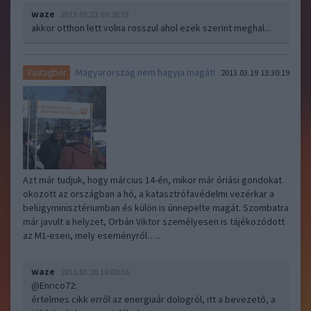
waze
2013.03.22 09:28:53
akkor otthon lett volna rosszul ahol ezek szerint meghal...
Magyarország nem hagyja magát!
Vastagbőr
2013.03.19 13:30:19
Azt már tudjuk, hogy március 14-én, mikor már óriási gondokat
okozott az országban a hó, a katasztrófavédelmi vezérkar a
belügyminisztériumban és külön is ünnepelte magát. Szombatra
már javult a helyzet, Orbán Viktor személyesen is tájékozódott
az M1-esen, mely eseményről…..
waze
2013.03.20 10:09:36
@Enrico72
:
értelmes cikk erről az energiaár dologról, itt a bevezető, a