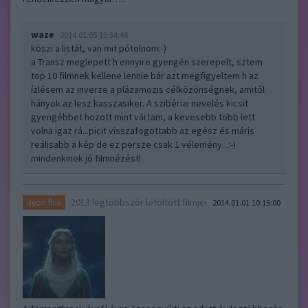
waze
2014.01.05 10:34:46
köszi a listát, van mit pótolnom:-)
a Transz meglepett h ennyire gyengén szerepelt, sztem
top 10 filmnek kellene lennie bár azt megfigyeltem h az
ízlésem az inverze a plázamozis célközönségnek, amitől
hányok az lesz kasszasiker. A szibériai nevelés kicsit
gyengébbet hozott mint vártam, a kevesebb több lett
volna igaz rá...picit visszafogottabb az egész és máris
reálisabb a kép de ez persze csak 1 vélemény...:-)
mindenkinek jó filmnézést!
2013 legtöbbször letöltött filmjei
aeon flux
2014.01.01 10:15:00