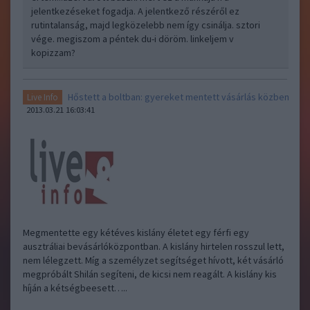
jelentkezéseket fogadja. A jelentkező részéről ez
rutintalanság, majd legközelebb nem így csinálja. sztori
vége. megiszom a péntek du-i döröm. linkeljem v
kopizzam?
Hőstett a boltban: gyereket mentett vásárlás közben
Live Info
2013.03.21 16:03:41
Megmentette egy kétéves kislány életet egy férfi egy
ausztráliai bevásárlóközpontban. A kislány hirtelen rosszul lett,
nem lélegzett. Míg a személyzet segítséget hívott, két vásárló
megpróbált Shilán segíteni, de kicsi nem reagált. A kislány kis
híján a kétségbeesett…..