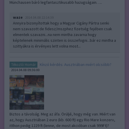
Münchausen báró legfantasztikusabb hazugságain…..
waze
2014.04.08 22:14:39
Annyira bizonyítottak hogy a Magyar Cigány Pártra senki
nem szavazott de fidesz/mszphez fizetség fejében csak
elmentek szavazni...na nem mintha zavarna hogy
képtelenek minimális szinten is összefogni...bár ez mintha a
szittyákra is érvényes lett volna most...
Kínzó kérdés: Ausztriában miért olcsóbb?
Tékozló Homár
2014.04.08 09:36:00
Biztos a távolság. Meg az áfa. Örüljé, hogy még van. Miért van
az, hogy Ausztriában 2 euro (kb. 600 ft) egy Rio Mare konzerv,
itthon pedig 1229 ft (lenne, de most akcióban csak 999Ft)?