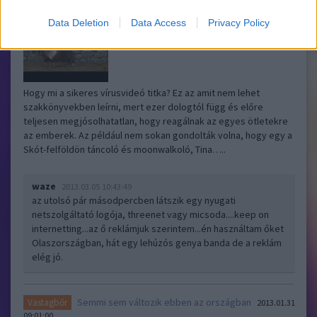
Data Deletion
Data Access
Privacy Policy
Hogy mi a sikeres vírusvideó titka? Ez az amit nem lehet
szakkönyvekben leírni, mert ezer dologtól függ és előre
teljesen megjósolhatatlan, hogy reagálnak az egyes ötletekre
az emberek. Az például nem sokan gondolták volna, hogy egy a
Skót-felföldön táncoló és moonwalkoló, Tina…..
waze
2013.03.05 10:43:49
az utolsó pár másodpercben látszik egy nyugati
netszolgáltató logója, threenet vagy micsoda....keep on
internetting...az ő reklámjuk szerintem...én használtam őket
Olaszországban, hát egy lehúzós genya banda de a reklám
elég jó.
Semmi sem változik ebben az országban
Vastagbőr
2013.01.31
09:01:00