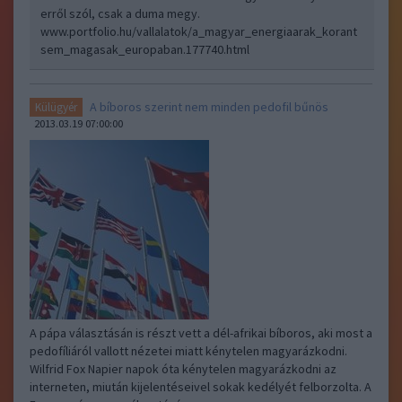
erről szól, csak a duma megy.
www.portfolio.hu/vallalatok/a_magyar_energiaarak_korant
sem_magasak_europaban.177740.html
A bíboros szerint nem minden pedofil bűnös
Külügyér
2013.03.19 07:00:00
A pápa választásán is részt vett a dél-afrikai bíboros, aki most a
pedofíliáról vallott nézetei miatt kénytelen magyarázkodni.
Wilfrid Fox Napier napok óta kénytelen magyarázkodni az
interneten, miután kijelentéseivel sokak kedélyét felborzolta. A