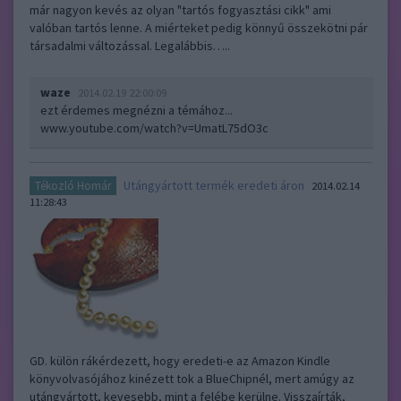
már nagyon kevés az olyan "tartós fogyasztási cikk" ami
valóban tartós lenne. A miérteket pedig könnyű összekötni pár
társadalmi változással. Legalábbis…..
waze
2014.02.19 22:00:09
ezt érdemes megnézni a témához...
www.youtube.com/watch?v=UmatL75dO3c
Utángyártott termék eredeti áron
Tékozló Homár
2014.02.14
11:28:43
GD. külön rákérdezett, hogy eredeti-e az Amazon Kindle
könyvolvasójához kinézett tok a BlueChipnél, mert amúgy az
utángyártott, kevesebb, mint a felébe kerülne. Visszaírták,