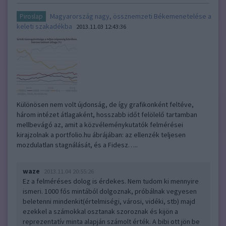
Magyarország nagy, össznemzeti Békemenetelése a
Piroslap
keleti szakadékba
2013.11.03 12:43:36
Különösen nem volt újdonság, de így grafikonként feltéve,
három intézet átlagaként, hosszabb időt felölelő tartamban
mellbevágó az, amit a közvéleménykutatók felmérései
kirajzolnak a portfolio.hu ábrájában: az ellenzék teljesen
mozdulatlan stagnálását, és a Fidesz…..
waze
2013.11.04 20:55:26
Ez a felméréses dolog is érdekes. Nem tudom ki mennyire
ismeri. 1000 fős mintából dolgoznak, próbálnak vegyesen
beletenni mindenkit(értelmiségi, városi, vidéki, stb) majd
ezekkel a számokkal osztanak szoroznak és kijön a
reprezentatív minta alapján számolt érték. A bibi ott jön be