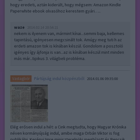
hogy eredeti, aztán kiderült, hogy mégsem: Amazon Kindle
Paperwhite ebook olvasóhoz kerestem gyári…..
waze
2014.02.14 20:54:21
nekem is ilyenem van, mármint kínai...semmi baja, kellemes
tapintású, igényesen megcsinált tok. Amúgy meg tuti h az
erdeti amazon tok is kínában készül. Gondolom a posztoló
igényes így ájfonja is van...az is kínában készül mint minden
más már...tipikus 3. világbeli probléma.
Pártújság indul közpénzből
Vastagbőr
2014.01.06 09:35:00
Elég erősen indul a hét: a Cink megtudta, hogy Magyar Krónika
néven kormányújság indul, amibe maga Orbán Viktor is fog
publikálni. Kerényi Imre miniszterelnöki megbízott és Bencsik