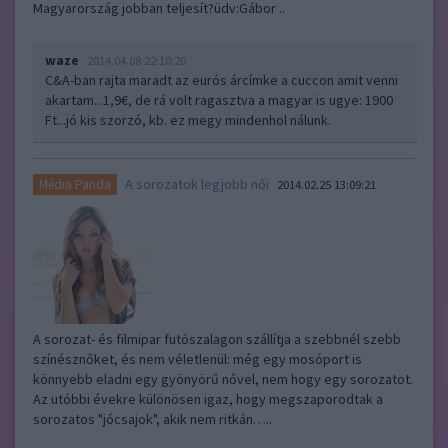
Magyarország jobban teljesít?üdv:Gábor ..
waze
2014.04.08 22:10:20
C&A-ban rajta maradt az eurós árcímke a cuccon amit venni
akartam...1,9€, de rá volt ragasztva a magyar is ugye: 1900
Ft...jó kis szorzó, kb. ez megy mindenhol nálunk.
A sorozatok legjobb női
Média Panda
2014.02.25 13:09:21
A sorozat- és filmipar futószalagon szállítja a szebbnél szebb
színésznőket, és nem véletlenül: még egy mosóport is
könnyebb eladni egy gyönyörű nővel, nem hogy egy sorozatot.
Az utóbbi évekre különösen igaz, hogy megszaporodtak a
sorozatos "jócsajok", akik nem ritkán…..