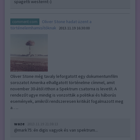
spagetti westernt:-)
Oliver Stone hadat üzent a
comment:com
történelemhamisítóknak
2013.11.19 16:30:00
Oliver Stone még tavaly leforgatott egy dokumentumfilm
sorozatot Amerika elhallgatott történelme címmel, amit
november 30-ától itthon a Spektrum csatorna is levetít. A
rendezőt ugye mindig is vonzották a politikai és háborús
események, amikről rendszeresen kritikát fogalmazott meg
a…..
waze
2013.11.19 21:38:13
@mark75
: én digis vagyok és van spektrum...