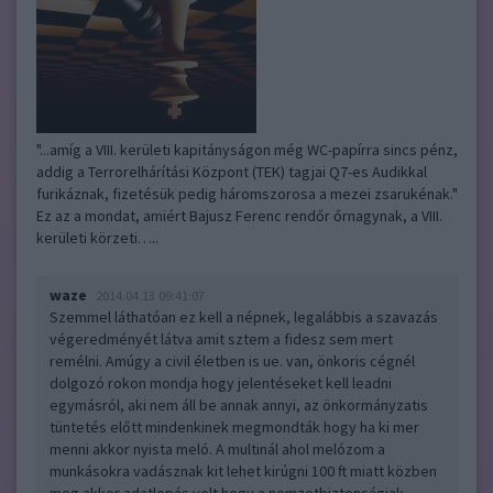
"...amíg a VIII. kerületi kapitányságon még WC-papírra sincs pénz,
addig a Terrorelhárítási Központ (TEK) tagjai Q7-es Audikkal
furikáznak, fizetésük pedig háromszorosa a mezei zsarukénak."
Ez az a mondat, amiért Bajusz Ferenc rendőr őrnagynak, a VIII.
kerületi körzeti…..
waze
2014.04.13 09:41:07
Szemmel láthatóan ez kell a népnek, legalábbis a szavazás
végeredményét látva amit sztem a fidesz sem mert
remélni. Amúgy a civil életben is ue. van, önkoris cégnél
dolgozó rokon mondja hogy jelentéseket kell leadni
egymásról, aki nem áll be annak annyi, az önkormányzatis
tüntetés előtt mindenkinek megmondták hogy ha ki mer
menni akkor nyista meló. A multinál ahol melózom a
munkásokra vadásznak kit lehet kirúgni 100 ft miatt közben