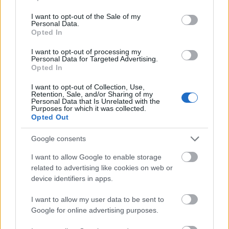
use your data for below specified purposes in below Google
hazudozik a politikus (mondják a helyiek) de legalább
consent section.
I want to opt-out of the Sale of my
hagyják élni az embert, a szervek nem pénzbeszedőként
Personal Data.
működnek...ejj sorolhatnám. Turó rudi mi?
Opted In
magyar seggbe magyar lóf@szt...kb ez van.
I want to opt-out of processing my
Personal Data for Targeted Advertising.
waze
2013.03.14 11:02:03
Opted In
@De gustibusaut bene, aut nihil
:
meló mellett tanultam, most megint azon gondolkodom mit
I want to opt-out of Collection, Use,
kellene még tanulni, próbálok előre gondolkodni.
Retention, Sale, and/or Sharing of my
Personal Data that Is Unrelated with the
Purposes for which it was collected.
Ahhoz h jobban tudjak boldogulni itthon nekem mindig 2
Opted Out
munkahelyem volt, ennek megfelelő szabadidővel. A
szerencsésebb nyugati felén a világnak 1 ember 1 meló és
Google consents
ez elég, nem esel szét mire idősebb leszel és talán még
pofátlan módon éldegélsz nyugdíjas korodban is jópár
I want to allow Google to enable storage
évet.
related to advertising like cookies on web or
device identifiers in apps.
Az észtek sem a legjobbat választották az
comment:com
I want to allow my user data to be sent to
Euróvízióra
2013.03.05 10:30:00
Google for online advertising purposes.