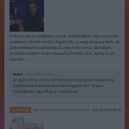
A fél ország azt találgatja, melyik vetélkedőben fog szerepelni
a mémmé vált két ostoba, frigid tyúk, na meg a kopasz tahó, aki
az Esőemberrel számoltatja ki, hány betű van az ábécében.
Lerántjuk a leplet: ezek a Viasat Észbontók című, április 11-én
startoló,…..
waze
2013.04.05 21:42:50
az egészről az a Churchil-duma jutott eszembe miszerint a
parlamentáris demokrácia elleni legjobb érv: 10 perc
beszélgetés egy átlagos szavazóval.
Mikor kell leadni a személyinket?
Határátkelő
2013.03.28 07:01:00