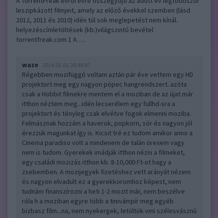
A TorrentFreak évről évre összegyűjti az adott év legtöbbször
leszipkázott filmjeit, amely az előző évekkel szemben (lásd
2012, 2011 és 2010) idén túl sok meglepetést nem kínál.
helyezéscímletöltések (kb.)világszintű bevétel
torrentfreak.com 1 A…..
waze
2014.01.01 20:48:47
Régebben mozifüggő voltam aztán pár éve vettem egy HD
projektort meg egy nagyon pöpec hangrendszert..azóta
csak a Hobbit filmekre mentem el a moziban de az újat már
itthon néztem meg...idén lecserélem egy fullhd-sra a
projektort és tényleg csak elvétve fogok elmenni moziba.
Felmásznak hozzám a haverok, popkorn, sör és nagyon jól
érezzük magunkat így is. Kicsit tré ez tudom amikor anno a
Cinema paradiso volt a mindenem de talán örexem vagy
nem is tudom. Gyerekek imádják itthon nézni a filmeket,
egy családi mozizás itthon kb. 8-10,000 Ft-ot hagy a
zsebemben. A mozijegyek fizetéshez vett arányát nézem
és nagyon elvadult ez a gyerekkoromhoz képest, nem
tudnám finanszírozni a heti 1-2 mozit már, nem beszélve
róla h a moziban egyre több a tinivámpír meg egyéb
bizbasz film...na, nem nyekergek, letöltök vmi szélesvásznú