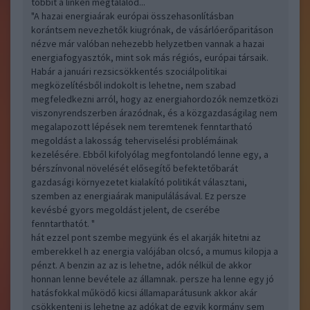
többit a linken megtalálod...
"A hazai energiaárak európai összehasonlításban
korántsem nevezhetők kiugrónak, de vásárlóerőparitáson
nézve már valóban nehezebb helyzetben vannak a hazai
energiafogyasztók, mint sok más régiós, európai társaik.
Habár a januári rezsicsökkentés szociálpolitikai
megközelítésből indokolt is lehetne, nem szabad
megfeledkezni arról, hogy az energiahordozók nemzetközi
viszonyrendszerben árazódnak, és a közgazdaságilag nem
megalapozott lépések nem teremtenek fenntartható
megoldást a lakosság teherviselési problémáinak
kezelésére. Ebből kifolyólag megfontolandó lenne egy, a
bérszínvonal növelését elősegítő befektetőbarát
gazdasági környezetet kialakító politikát választani,
szemben az energiaárak manipulálásával. Ez persze
kevésbé gyors megoldást jelent, de cserébe
fenntarthatót. "
hát ezzel pont szembe megyünk és el akarják hitetni az
emberekkel h az energia valójában olcsó, a mumus kilopja a
pénzt. A benzin az az is lehetne, adók nélkül de akkor
honnan lenne bevétele az államnak. persze ha lenne egy jó
hatásfokkal működő kicsi államaparátusunk akkor akár
csökkenteni is lehetne az adókat de egyik kormány sem