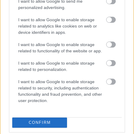
I want to allow Google to send me
personalized advertising.
I want to allow Google to enable storage
related to analytics like cookies on web or
Ez itt kérem szépen a majdnem tökéletes Eurovíziós produkció,
device identifiers in apps.
teljesen besorolhatatlan metálnak látszó izé, amit főleg
akusztikus hangszereken, plusz egy elengedhetetlen
I want to allow Google to enable storage
villanygitáron ad elő a szegény ember Slipknotjának tűnő,
related to functionality of the website or app.
zenekar. A YouTube kommentelők egyike szerint ilyen a…..
I want to allow Google to enable storage
related to personalization.
waze
2013.03.05 14:50:33
..azért radicsgigi meg a többi műceleb fejét megnéztem
I want to allow Google to enable storage
volna ha magyar indulók közül egy ilyen banda
related to security, including authentication
lenyomja....életemben először szavaztam volna....:-))
functionality and fraud prevention, and other
user protection.
ja meg a rátkaifilip vigyorát ahogy ehhez jópofát kellett
volna vágnia...:-)
CONFIRM
A moonwalkoló póni az új sztár
addict
2013.03.05 09:11:55