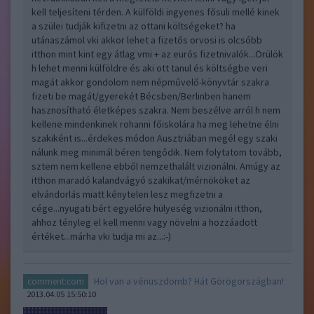
kell teljesíteni térden. A külföldi ingyenes fősuli mellé kinek
a szülei tudják kifizetni az ottani költségeket? ha
utánaszámol vki akkor lehet a fizetős orvosi is olcsóbb
itthon mint kint egy átlag vmi + az eurós fizetnivalók...Örülök
h lehet menni külföldre és aki ott tanul és költségbe veri
magát akkor gondolom nem népművelő-könyvtár szakra
fizeti be magát/gyerekét Bécsben/Berlinben hanem
hasznosítható életképes szakra. Nem beszélve arról h nem
kellene mindenkinek rohanni főiskolára ha meg lehetne élni
szakiként is...érdekes módon Ausztriában megél egy szaki
nálunk meg minimál béren tengődik. Nem folytatom tovább,
sztem nem kellene ebből nemzethalált vizionálni. Amúgy az
itthon maradó kalandvágyó szakikat/mérnököket az
elvándorlás miatt kénytelen lesz megfizetni a
cége...nyugati bért egyelőre hülyeség vizionálni itthon,
ahhoz tényleg el kell menni vagy növelni a hozzáadott
értéket...márha vki tudja mi az...:-)
Hol van a vénuszdomb? Hát Görögországban!
comment:com
2013.04.05 15:50:10