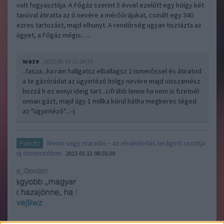
volt fogyasztója. A Főgáz szerint 5 évvel ezelőtt egy hölgy két
tanúval átiratta az ő nevére a mérőórájukat, csinált egy 340
ezres tartozást, majd elhunyt. A rendőrség ugyan tisztázta az
ügyet, a Főgáz mégis…..
waze
2013.03.18 15:20:33
..fasza...ha rám hallgatsz elballagsz 2 ismerőssel és átiratod
a te gázórádat az ügyintéző hölgy nevére majd visszamész
hozzá h ez ennyi ideig tart...cifrább lenne ha nem is fizetnél
onnan gázt, majd úgy 1 millka körül hátha megkeres téged
az "ügyintéző"...:-)
Menni vagy maradni – az elvándorlás lerágott csontja
Policity
új dimenzióban
2013.03.13 08:55:30