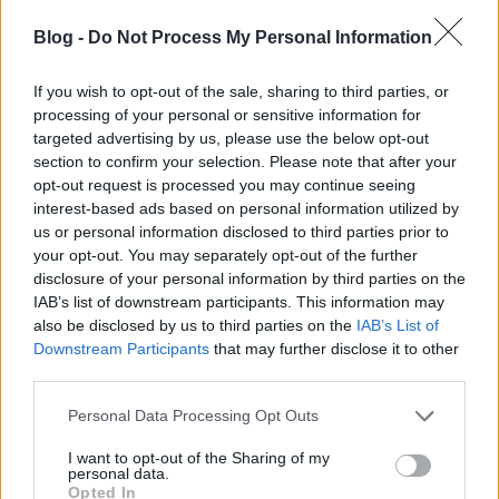
Nem, nem csak magyar probléma. Globális probléma – sőt, a
globalizációhoz tartozó folyamat az elvándorlás, a
Blog -
Do Not Process My Personal Information
népességmozgás. A TÁRKI kutatásai szerint közel félmillió
magyar él külföldön. De ez a létszám valóban ennyi? Fél millió
If you wish to opt-out of the sale, sharing to third parties, or
magyar állampolgárnak van biztos,…..
processing of your personal or sensitive information for
targeted advertising by us, please use the below opt-out
waze
section to confirm your selection. Please note that after your
2013.03.14 10:23:21
A párommal 1,5 évet töltöttünk külföldi melóval ami arra
opt-out request is processed you may continue seeing
volt elég h kp-ra lakást begyünk, felújítsuk meg
interest-based ads based on personal information utilized by
berendezzük, ez volt a cél...erre kb 20 év hitel kellett volna
us or personal information disclosed to third parties prior to
másképp. Gyerekvállalás miatt itthon maradunk 2-3 évet és
your opt-out. You may separately opt-out of the further
megyünk tovább. Így hitel nélkül sokkal könyebb de hosszú
disclosure of your personal information by third parties on the
távon nem vonzó amit látunk magunk körül. Értem ez alatt a
IAB’s list of downstream participants. This information may
végletesen alulfizetett, közönyös emberek hegyeit meg a
also be disclosed by us to third parties on the
IAB’s List of
rendszeressé vált rablások nappal a városunban, idősek,
Downstream Participants
that may further disclose it to other
gyerekek, semmi sem szent....nem beszélve az arcunba
third parties.
hazudó kormányzat...komplett államadósság kimentve
offshore számlákra itt meg éljenek emberek 47,000-
Please note that this website/app uses one or more Google
Personal Data Processing Opt Outs
ből....nekem ennél lényegesen jobb sorom van perpill de
services and may gather and store information including but
ezek az emberek élnek körülöttem meg jönnek szembe
not limited to your visit or usage behaviour. You may click to
I want to opt-out of the Sharing of my
idegbetegen meg mennek szavazni 20x is a szemrebbenés
personal data.
grant or deny consent to Google and its third-party tags to
Opted In
nélkül hazudozó seggfejekre...pár száz km-el odébb is