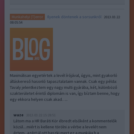
Ilyenek döntenek a sorsunkról
Munkahelyi (T)error
2013.03.22
08:05:54
Maximálisan egyetértek a levél írójával, úgyis, mint gyakorló
álláskereső hasonló tapasztalataim vannak. Csak egy példa:
Tavaly jelentkeztem egy nagy multi gyárába, két, különböző
szakterületet érintő diplomám is van, így bíztam benne, hogy
egy ekkora helyen csak akad…..
waze
2013.03.22 15:28:51
Látom ma a HR Baráti Kör ébredt elsőként a kommentelők
közül....miért is kellene törölni a vérbe a levelét nem
értem...azért ül ott baszki mert ez a munkája h a