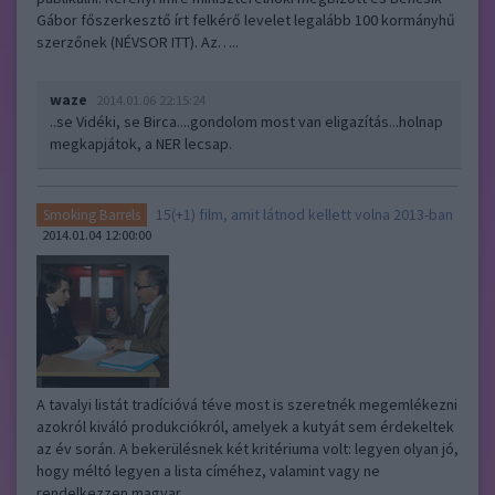
Gábor főszerkesztő írt felkérő levelet legalább 100 kormányhű
szerzőnek (NÉVSOR ITT). Az…..
waze
2014.01.06 22:15:24
..se Vidéki, se Birca....gondolom most van eligazítás...holnap
megkapjátok, a NER lecsap.
15(+1) film, amit látnod kellett volna 2013-ban
Smoking Barrels
2014.01.04 12:00:00
A tavalyi listát tradícióvá téve most is szeretnék megemlékezni
azokról kiváló produkciókról, amelyek a kutyát sem érdekeltek
az év során. A bekerülésnek két kritériuma volt: legyen olyan jó,
hogy méltó legyen a lista címéhez, valamint vagy ne
rendelkezzen magyar…..