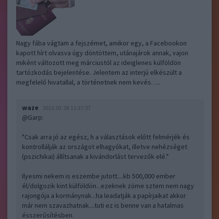
Nagy fába vágtam a fejszémet, amikor egy, a Facebookon
kapott hírt olvasva úgy döntöttem, utánajárok annak, vajon
miként változott meg márciustól az ideiglenes külföldön
tartózkodás bejelentése. Jelentem az interjú elkészült a
megfelelő hivatallal, a történetnek nem kevés…..
waze
2013.03.28 11:37:57
@Garp
:
"Csak arra jó az egész, h a választások előtt felmérjék és
kontrollálják az országot elhagyókat, illetve nehézséget
(pszichikai) állítsanak a kivándorlást tervezők elé."
Ilyesmi nekem is eszembe jutott....kb 500,000 ember
él/dolgozik kint külföldön...ezeknek zöme sztem nem nagy
rajongója a kormánynak...ha leadatják a papírjaikat akkor
már nem szavazhatnak....tuti ez is benne van a hatalmas
ésszerűsítésben.