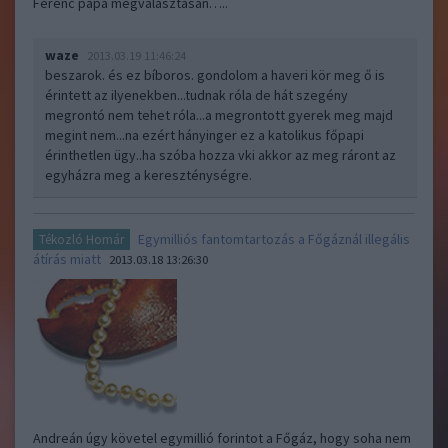
Ferenc pápa megválasztásán…..
waze
2013.03.19 11:46:24
beszarok. és ez bíboros. gondolom a haveri kör meg ő is
érintett az ilyenekben...tudnak róla de hát szegény
megrontó nem tehet róla...a megrontott gyerek meg majd
megint nem...na ezért hányinger ez a katolikus főpapi
érinthetlen ügy..ha szóba hozza vki akkor az meg ráront az
egyházra meg a kereszténységre.
Egymilliós fantomtartozás a Főgáznál illegális
Tékozló Homár
átírás miatt
2013.03.18 13:26:30
Andreán úgy követel egymillió forintot a Főgáz, hogy soha nem