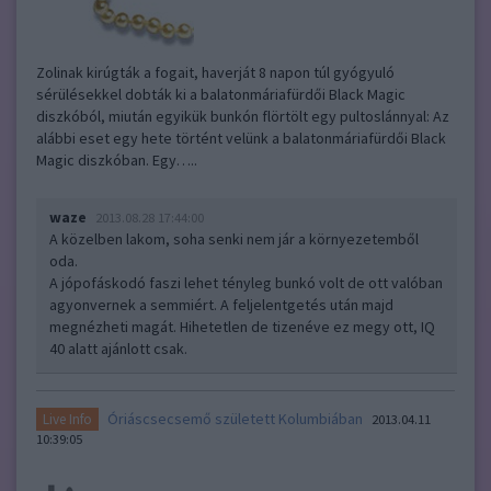
Zolinak kirúgták a fogait, haverját 8 napon túl gyógyuló
sérülésekkel dobták ki a balatonmáriafürdői Black Magic
diszkóból, miután egyikük bunkón flörtölt egy pultoslánnyal: Az
alábbi eset egy hete történt velünk a balatonmáriafürdői Black
Magic diszkóban. Egy…..
waze
2013.08.28 17:44:00
A közelben lakom, soha senki nem jár a környezetemből
oda.
A jópofáskodó faszi lehet tényleg bunkó volt de ott valóban
agyonvernek a semmiért. A feljelentgetés után majd
megnézheti magát. Hihetetlen de tizenéve ez megy ott, IQ
40 alatt ajánlott csak.
Óriáscsecsemő született Kolumbiában
Live Info
2013.04.11
10:39:05