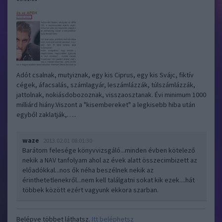
Adót csalnak, mutyiznak, egy kis Ciprus, egy kis Svájc, fiktív
cégek, áfacsalás, számlagyár, leszámlázzák, túlszámlázzák,
jattolnak, nokiásdobozoznak, visszaosztanak. Évi minimum 1000
milliárd hiány.Viszont a "kisembereket" a legkisebb hiba után
egyből zaklatják,…..
waze
2013.02.01 08:01:30
Barátom felesége könyvvizsgáló...minden évben kötelező
nekik a NAV tanfolyam ahol az évek alatt összecimbizett az
előadókkal...nos ők néha beszélnek nekik az
érinthetetlenekről...nem kell találgatni sokat kik ezek....hát
többek között ezért vagyunk ekkora szarban.
Belépve többet láthatsz.
Itt beléphetsz