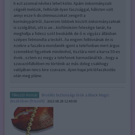
h ezt azonnal névhez lehet kötni. Apám önkormányzati
cégnél melózik, felhívták ilyen faszsággal, hálisten volt
annyi esze h dicshimnuszokat zengett a
kormánypártról...haverom többek között önkormányzatnak
is szolgáltat, ott is ue....kisfőnököm felesége tanár, ha
meghallja a fidesz szót beokádik de ő is vigyázz állásban
szépen felmondta a leckét...ha engem felhívnának én is
ezekre a faszikra mondanék igent a telefonban mert árgus
szemekkel figyelnek mindenhol, tisztára mint a kurva 50-es
évek...sztem ez megy a telefonok harmadánál kb....hogy a
szavazófülkében mi történik az más dolog csakhogy
valójában nincs kire szavazni...ilyen bajai piti lófaszkodás
után meg pláne.
Brutális biztonsági őrök a Black Magic
Tékozló Homár
diszkóban (frissült)
2013.08.28 12:40:00