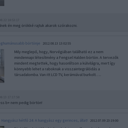
08.22 18:53:17
lnek én meg örökké rajtuk akarok szórakozni.
 leghumánusabb börtönje
2012.08.13 13:02:55
Mily meglepő, hogy, Norvégiában található ez a nem
mindennapi létesítmény a Fengsel Halden börtön. A tervezők
mindent megtettek, hogy hasonlítson a külvilágra, mert így
könnyebb lehet a raboknak a visszaintegrálódás a
társadalomba. Van itt LCD TV, kerámiával burkolt…..
08.13 17:17:58
ess b+ nem pedig börtön!
Hangyász hétfő 24: A hangyász egy gerinces, állat!
2012.07.09 23:19:00