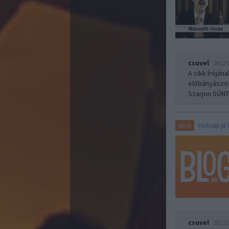
csuvel
2012.
A cikk íróján
előbányászni
Szarjon SŰNT
Holnap jó
Nívó
csuvel
2012.