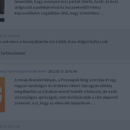
lamentálni, hogy mennyire lesz pártok feletti, ha kb. öt évet
dolgozott a politikán kívül és huszonkettőt Fidesz
képviselőként. Legalábbis félő, hogy Schmitthez…..
04.14 19:39:05
ak sok nincs a tarsolyában ha ezt a több éves dolgot tudta csak
.
 farfekvésben!
 lesz kormánypártinak lenni
2012.03.13 23:41:00
A minap Brendel Mátyás, a Piroslapok blog szerzője írt egy
nagyon tanulságos és érdekes cikket. Van ugyan néhány
megállapítás az írásában amivel tudnék vitatkozni, de ezek
viszonylagos apróságok, nem befolyásolják a cikk alapvető
üzenetét. Azt, hogy az ellenzéki tüntetések…..
03.14 10:27:40