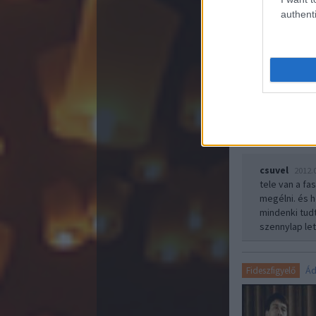
authenti
Hungarian Cycle C
csuvel
2012.
tele van a fa
megélni. és 
mindenki tud
szennylap le
Ád
Fideszfigyelő