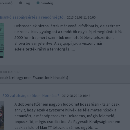
erkesztő
Tag
Vendég
Biankó szabálysértés a rendőrségtől
2013.01.08 11:30:00
Debreceniek biztos láttak már ennél cifrábbat is, de azért ez
se rossz. Naiv gyalogost a rendőrök egyik éjjel megbüntették
5000 forintra, mert szerintük nem ott él életvitelszerűen,
ahova be van jelentve. A sajtpapírjukra viszont már
elfelejtették ráírni a fennforgás…..
01.08 16:15:27
annak b+ hogy nem Zsanettnek hívnak! :)
300-zal utcán, esőben. Normális?
2012.08.22 10:16:44
A döbbenettől nem nagyon tudok mit hozzáfűzni - talán csak
annyit, hogy ezek egyszerre hülyék és félelmetes hősök a
semmiért, a másodpercekért. Dekadens, mégis felemelő,
önpusztító, mégis csodálatos. Az Egyesült Királyságban nem
csak az Isle of Man TT létezik: számos egyéb…..