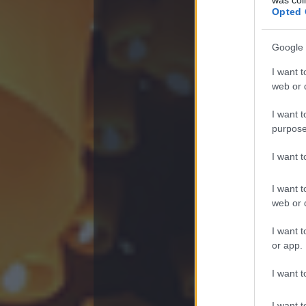
gyalogláson 
Opted 
Karotta Közlöny
Google 
táblázata
2012.05
I want t
web or d
I want t
purpose
I want 
csuvel
I want t
2012.
b+ Karotta, ez
web or d
I want t
csuvel
2012.
Az egész proj
or app.
Nem értenek h
elhúzni a mun
I want t
Add fel, ne 
I want t