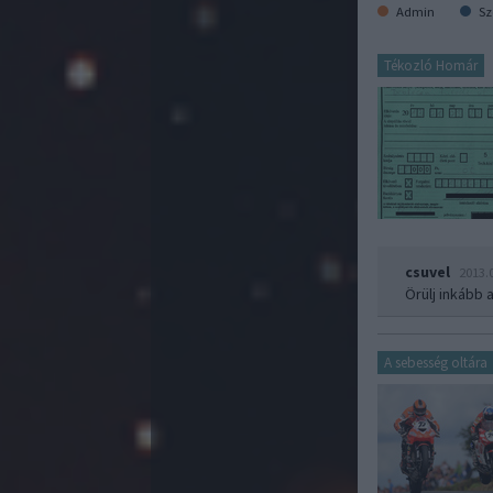
Admin
Sz
Tékozló Homár
csuvel
2013.
Örülj inkább 
A sebesség oltára