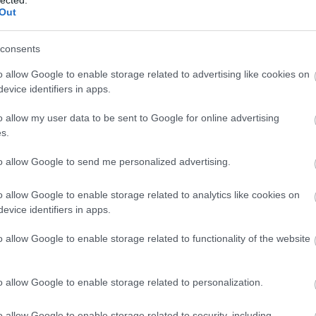
kívül. Legyen erre vizsga és amelyiket engedik az hadd menjen.
Out
Hangyász hétfő 20 – A világ legnagyobb autóépítő projektmenedzsment
consents
.21 22:29:00
o allow Google to enable storage related to advertising like cookies on
Az utolsó 100 napot alaposan be kell osztani. Ezt erősítette
evice identifiers in apps.
meg bennem a múlt péntek, amikor először – és egészen
biztosan utoljára – veszekedtünk egy kicsit Adorjánnal. A
o allow my user data to be sent to Google for online advertising
helyzet az, hogy a dicsőséges áprilisi hadjárat meglehetősen
s.
lehangolóan alakult. Ezt a keserű fejleményt a XIX. század…..
to allow Google to send me personalized advertising.
o allow Google to enable storage related to analytics like cookies on
05.22 13:08:54
t még Lipu is megcsinálta volna tized ennyi idő alatt! :))))
evice identifiers in apps.
o allow Google to enable storage related to functionality of the website
05.22 13:14:15
ektről árulkodik a dilettantizmus.
ozzá kik csinálják. Ha nem így lenne akkor nem is tudnák ennyi ideig
kát mert már fizikai fájdalmat éreznének miatta.
o allow Google to enable storage related to personalization.
szívasd magad tovább.
o allow Google to enable storage related to security, including