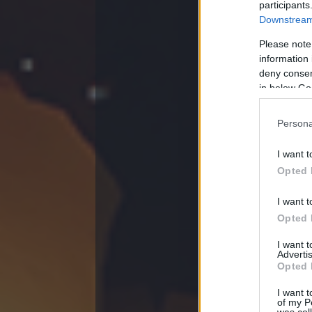
participants
csuvel
2012.
Downstream 
Köcsög poszt
Please note
És igen, bete
information 
kapott amit c
deny consent
Egyébként arr
in below Go
büntették me
Persona
Miért
Robogó
I want t
Opted 
I want t
Opted 
I want 
Advertis
Opted 
csuvel
2012.
Igazatok van,
I want t
szívesen meg
of my P
was col