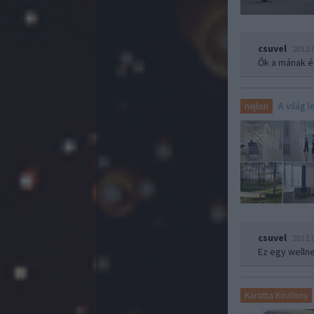
csuvel
2012.
Ők a mának é
A világ
nejlon
csuvel
2012.
Ez egy welln
Karotta Közlöny