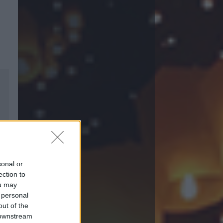
sonal or
ection to
ou may
 personal
out of the
 downstream