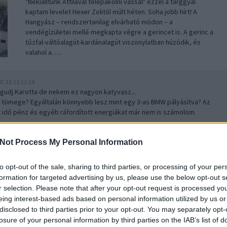
"Nekiálltunk Attilával telepakolni vassal" ezzel a tárggyal
kaptam levelet Hexer Zolitól múlt héten. Soha jobb hírt! A
Hangyász – rendszertanilag elvárható módon – a
vendégízületei mellé megkapta végre a gerincet is. A gerinc a
tűzfal-váltóalagút-kardánalagút viszonylatban húzódik, és
valahol a…..
07.10 11:11:14
agudj Karotta de nekem ez nagyon katyvasz...
a tömege? Egyáltalán könnyebb lesz mint egy 3-as BMW pályásítva? Az
t idő pénz és egyéb ráfordított energiákat már nem is számolom.
Not Process My Personal Information
lincs egy mentőautóra, Magyarországon
2012.06.22 16:12:00
..
to opt-out of the sale, sharing to third parties, or processing of your per
formation for targeted advertising by us, please use the below opt-out s
r selection. Please note that after your opt-out request is processed y
eing interest-based ads based on personal information utilized by us or
disclosed to third parties prior to your opt-out. You may separately opt-
losure of your personal information by third parties on the IAB’s list of