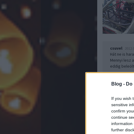
csuvel
2012.
Hát ne is har
Mennyi lesz 
eddig beleöl
Blog -
Do 
Kerékbi
Subba
If you wish 
sensitive in
confirm you
continue se
information 
further disc