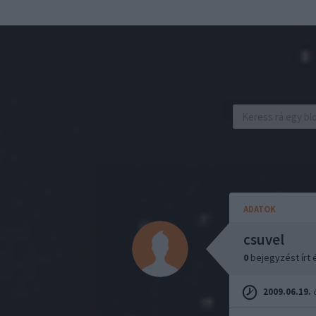
ADATOK
csuvel
0
bejegyzést írt
2009.06.19.
ó