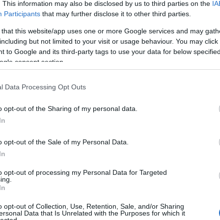
. This information may also be disclosed by us to third parties on the
IA
06.22 23:04:56
Participants
that may further disclose it to other third parties.
oló előásott egy egy hónapos történetet amit a híradók is bemutattak.
 that this website/app uses one or more Google services and may gath
gszállító volt, ami késő délután leparkolt szabálytalanul és kerékbilincset
including but not limited to your visit or usage behaviour. You may click 
sak másnap reggel távolítottak el, mert kifutottak a munkaidőből.
 to Google and its third-party tags to use your data for below specifi
ól hablatyolt a sofőr, hogy a felfestés nem volt egyértelmű és emiatt
ogle consent section.
g őket.
l Data Processing Opt Outs
 nem lehet a segédmotor két személyes?
2012.05.30 15:16:00
o opt-out of the Sharing of my personal data.
Nemrégiben levelet kaptunk, amit főszerkesztőnk korrekten
In
meg is válaszolt. Kedves olvasónk azt javasolta, hogy
lobbizzuk ki: segédmotorral is lehessen utast szállítani. Ugyan
o opt-out of the Sale of my Personal Data.
Winkler Róbert gyakorlott robogósként is véleményezve
In
udvariasan elmondta, hogy nem tartjuk erre alkalmasnak a…..
to opt-out of processing my Personal Data for Targeted
ing.
In
05.30 17:59:28
 de az ország nem csak Hungária krt -ból és Bp ből áll. Vidéken 1-2 km -t
o opt-out of Collection, Use, Retention, Sale, and/or Sharing
tesznek az ott élők főleg ha nincs más közlekedési módjuk a
ersonal Data that Is Unrelated with the Purposes for which it
lected.