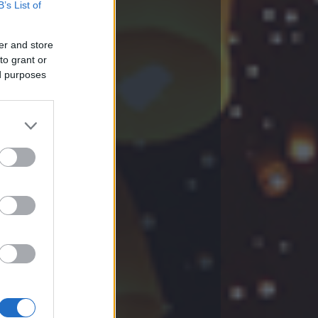
B’s List of
er and store
to grant or
ed purposes