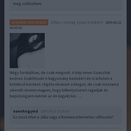
meg szélesíteni.
100as csomag zsepi óránként
értékellek mint embert
2009.04.22
06:00:00
Négy fordulóban, de csak megvolt. A kép innen Sziasztok
kedves Szakítósok! A hagyomány kedvéért én is lefutom a
kötelező köröket: régóta olvasom a blogot, de csak mostanra
sikerült rávenni magam, hogy billentyűzetet ragadjak és
bepötyögjem nektek az én (egyik) kis…..
nanehogymá
2009.04.22 10:20:05
Ez most itten a Júlia vagy a Romana internetes változata?