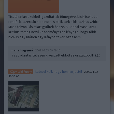
Tisztázatlan okokból igazoltattak tömegével bicikliseket a
rendőrök szerdán kora este. A biciklisek a klasszikus Critical
Mass felvonulás miatt gyűltek össze. A Critical Mass, azaz
kritikus tömeg nevű kezdeményezés lényege, hogy több
biciklis egy időben egy irányba teker. Azaz nem…..
nanehogymá
2009.04.23 09:09:10
a szolidaritás teljesen kiveszett ebből az országból!!!! :(:(:(
Látnod kell, hogy honnan jöttél
Képviselő Funky
2009.04.22
20:32:00