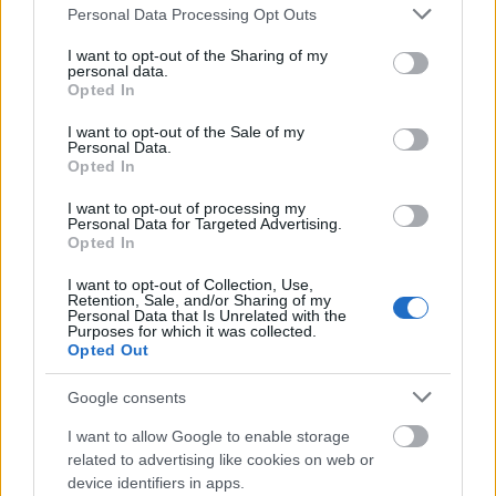
Please note that this website/app uses one or more Google
Personal Data Processing Opt Outs
kimentek Németországba utcazenélni, közben meg felkarolta
services and may gather and store information including but
őket a világ legnagyobb metálkiadója, a…..
not limited to your visit or usage behaviour. You may click to
I want to opt-out of the Sharing of my
personal data.
grant or deny consent to Google and its third-party tags to
Opted In
nanehogymá
2009.04.01 12:47:40
use your data for below specified purposes in below Google
Hát igen, jó zene, csak sajna uncsi.
consent section.
I want to opt-out of the Sale of my
Personal Data.
Opted In
Furmintfutamok II
A Művelt Alkoholista
2009.03.30 10:26:00
I want to opt-out of processing my
Personal Data for Targeted Advertising.
Opted In
I want to opt-out of Collection, Use,
Retention, Sale, and/or Sharing of my
Personal Data that Is Unrelated with the
Purposes for which it was collected.
Opted Out
Némi szünet után belecsaptunk a második furmint-körbe, s
2006-os borok kerültek a poharunkba. Komoly termelők komoly
Google consents
tételeit válogattuk össze, sokat vártunk tőlük. Aztán volt több
olyan pillanat, amikor legszívesebben berekesztettük volna a
I want to allow Google to enable storage
kóstolást – elöregedett,…..
related to advertising like cookies on web or
device identifiers in apps.