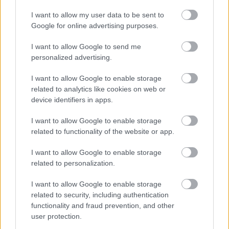
nanehogymá
2009.03.31 18:02:49
I want to allow my user data to be sent to
Kedves Vörös és Fehér! Rob Smyth kollégám nevét
helyesen "e" nélkül kell írni!
Google for online advertising purposes.
I want to allow Google to send me
personalized advertising.
Már szerveződik a neten a Gyurcsány-párt
szily
2009.03.31
15:59:00
I want to allow Google to enable storage
related to analytics like cookies on web or
device identifiers in apps.
I want to allow Google to enable storage
related to functionality of the website or app.
I want to allow Google to enable storage
related to personalization.
I want to allow Google to enable storage
Nem tétováztak sokat a bukott miniszterenök-pártelnök
related to security, including authentication
legfanatikusabb hívei. A Gyurcsány-blog kommentjei között
functionality and fraud prevention, and other
kommunikáló rajongók már gyűjtik a tagságot és az aktivistákat.
user protection.
Én továbbra is olyan jól szeretnék szórakozni a magyar politikai
életen, mint az elmúlt két…..