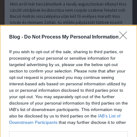
Mint arról már beszámoltunk a tavaly augusztusban elhunyt Kiss
László utódjának kiválasztása nem csupán szakmai feladat volt.
Bacsó András visszalépésa után két fő esélyes maradt: Kiss
István és Heimann Zoltán. Az előbbi pályázatát többek között
Gyurcsány Ferenc…..
Blog -
Do Not Process My Personal Information
nanehogymá
2009.04.08 15:03:26
A balos téglák már a pincében vannak.
If you wish to opt-out of the sale, sharing to third parties, or
processing of your personal or sensitive information for
targeted advertising by us, please use the below opt-out
Nem fogjuk vissza magunkat #1 - Pusztításra
Lángoló Gitárok
section to confirm your selection. Please note that after your
született
2009.04.01 09:30:00
opt-out request is processed you may continue seeing
interest-based ads based on personal information utilized by
us or personal information disclosed to third parties prior to
your opt-out. You may separately opt-out of the further
disclosure of your personal information by third parties on the
IAB’s list of downstream participants. This information may
also be disclosed by us to third parties on the
IAB’s List of
Downstream Participants
that may further disclose it to other
Ektomorf - What Doesn't Kill Me (2009 AFM) Az Ektomorf igazi
third parties.
magyar sikertörténet. Elindultak egy vidéki kisvárosból,
végigküzdötték magukat a hazai metal undergroundon, aztán