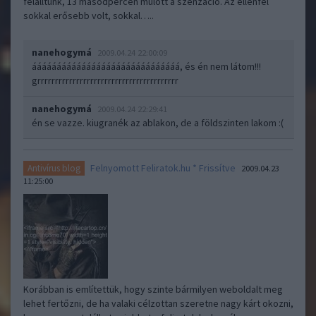
felálltunk, 13 másodpercen múlott a szenzáció. Az ellenfél
sokkal erősebb volt, sokkal…..
nanehogymá
2009.04.24 22:00:09
áááááááááááááááááááááááááááááá, és én nem látom!!!
grrrrrrrrrrrrrrrrrrrrrrrrrrrrrrrrrrrrrrrr
nanehogymá
2009.04.24 22:29:41
én se vazze. kiugranék az ablakon, de a földszinten lakom :(
Felnyomott Feliratok.hu * Frissítve
Antivírus blog
2009.04.23
11:25:00
Korábban is említettük, hogy szinte bármilyen weboldalt meg
lehet fertőzni, de ha valaki célzottan szeretne nagy kárt okozni,