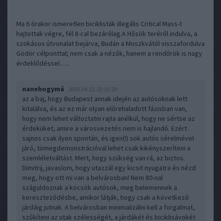
Ma 6 órakor ismeretlen biciklisták illegális Critical Mass-t
hajtottak végre, fél 8-cal bezárólag.A Hősök teréről indulva, a
szokásos útvonalat bejárva, Budán a Moszkvától visszafordulva
Gödör célponttal; nem csak a nézők, hanem a rendőrök is nagy
érdeklődéssel…..
nanehogymá
2009.04.22 23:10:20
az a baj, hogy Budapest annak idején az autósoknak lett
kitalálva, és az ez már olyan előrehaladott fázisban van,
hogy nem lehet változtatni rajta anélkül, hogy ne sértse az
érdeküket, amire a városvezetés nem is hajlandó. Ezért
sajnos csak ilyen spontán, és igen(!) sok autós sérelmével
járó, tömegdemonstrációval lehet csak kikényszeríteni a
szemléletváltást. Mert, hogy szükség van rá, az biztos.
Dimitrij, javaslom, hogy utazzál egy kicsit nyugatra és nézd
meg, hogy ott mi van a belvárosban! Nem 80-nal
száguldoznak a köcsök autósok, meg belemennek a
kereszteződésbe, amikor látják, hogy csak a következő
járdáig jutnak. A belvárosban minimalizálni kell a forgalmat,
szűkíteni az utak szélességét, a járdákét és biciklisávokét