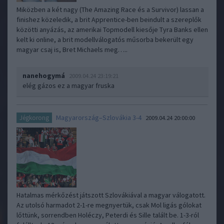
Miközben a két nagy (The Amazing Race és a Survivor) lassan a
finishez közeledik, a brit Apprentice-ben beindult a szereplők
közötti anyázás, az amerikai Topmodell kiesője Tyra Banks ellen
kelt ki online, a brit modellválogatós műsorba bekerült egy
magyar csaj is, Bret Michaels meg…..
nanehogymá
2009.04.24 23:19:21
elég gázos ez a magyar fruska
Magyarország–Szlovákia 3-4
Jégkorong
2009.04.24 20:00:00
Hatalmas mérkőzést játszott Szlovákiával a magyar válogatott.
Az utolsó harmadot 2-1-re megnyertük, csak Mol ligás gólokat
lőttünk, sorrendben Holéczy, Peterdi és Sille talált be. 1-3-ról