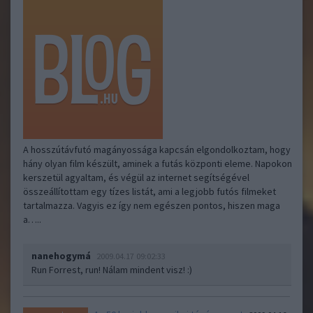
A hosszútávfutó magányossága kapcsán elgondolkoztam, hogy
hány olyan film készült, aminek a futás központi eleme. Napokon
kerszetül agyaltam, és végül az internet segítségével
összeállítottam egy tízes listát, ami a legjobb futós filmeket
tartalmazza. Vagyis ez így nem egészen pontos, hiszen maga
a…..
nanehogymá
2009.04.17 09:02:33
Run Forrest, run! Nálam mindent visz! :)