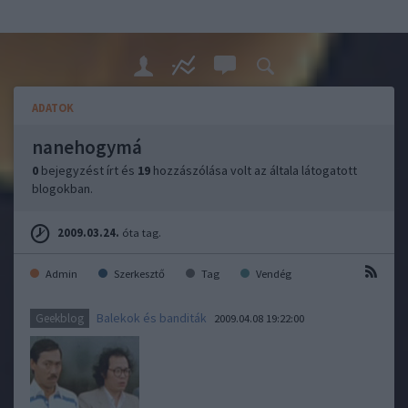
ADATOK
nanehogymá
0
bejegyzést írt és
19
hozzászólása volt az általa látogatott
blogokban.
2009.03.24.
óta tag.
Admin
Szerkesztő
Tag
Vendég
Balekok és banditák
Geekblog
2009.04.08 19:22:00