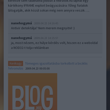
keresve sem találhatna jobbat a feliratok.hu lapnál egy
kártékony IFRAME exploit beágyazására: főleg fiatalok
látogatják, akik közül sokan még nem annyira veszik…..
nanehogymá
2009.04.23 14:16:45
Antivir detektálja? Nem merem megnyitni! :)
nanehogymá
2009.04.23 14:25:57
ja, most nézem, ez hülye kérdés volt, hiszen ez a weboldal
a NOD32-t tolja reklámban
Tömeges igazoltatásba torkollott a biciklis
Kerékagy
felvonulás
2009.04.23 00:05:00