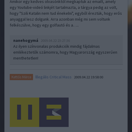
Amikor egy kedves olvasónktól megkaptuk az emailt, amely
egy Youtube-videó linkjét tartalmazta, a tárgya pedig az volt,
hogy "Szili Katalin nem tud énekelni", egyből éreztük, hogy erős
anyaggal lesz dolgunk. Arra azonban még mi sem voltunk
felkészülve, hogy egy golfautó és a…..
nanehogymá
2009.04.22 23:27:36
Az ilyen színvonalas produkciók mindig fájdalmas
emlékeztetők számomra, hogy Magyarország egyszerűen
menthetetlen!
lllegális Critical Mass
Kettős Mérce
2009.04.22 19:58:00