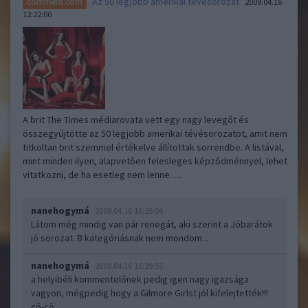
Az 50 legjobb amerikai tévésorozat
comment:com
2009.04.16
12:22:00
A brit The Times médiarovata vett egy nagy levegőt és
összegyűjtötte az 50 legjobb amerikai tévésorozatot, amit nem
titkoltan brit szemmel értékelve állítottak sorrendbe. A listával,
mint minden ilyen, alapvetően felesleges képződménnyel, lehet
vitatkozni, de ha esetleg nem lenne…..
nanehogymá
2009.04.16 16:25:04
Látom még mindig van pár renegát, aki szerint a Jóbarátok
jó sorozat. B kategóriásnak nem mondom...
nanehogymá
2009.04.16 16:29:55
a helyibéli kommentelőnek pedig igen nagy igazsága
vagyon, mégpedig hogy a Gilmore Girlst jól kifelejtették!!!
cö-cö