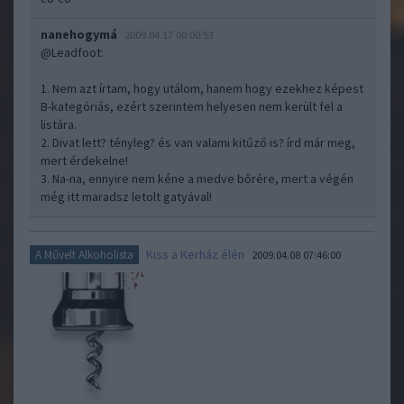
nanehogymá
2009.04.17 00:00:53
@Leadfoot
:
1. Nem azt írtam, hogy utálom, hanem hogy ezekhez képest
B-kategóriás, ezért szerintem helyesen nem került fel a
listára.
2. Divat lett? tényleg? és van valami kitűző is? írd már meg,
mert érdekelne!
3. Na-na, ennyire nem kéne a medve bőrére, mert a végén
még itt maradsz letolt gatyával!
Kiss a Kerház élén
A Művelt Alkoholista
2009.04.08 07:46:00