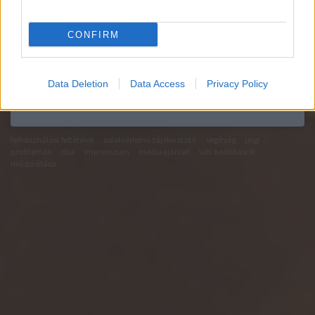
CONFIRM
nanehogymá
2009.03.31 17:29:45
klinikai eset mind egy szálig! puff-puff, verembe velük
gyorsan!
Data Deletion
Data Access
Privacy Policy
Belépve többet láthatsz.
Itt beléphetsz
felhasználási feltételek
adatvédelmi tájékoztató
segítség
jogi
problémák
dsa
impresszum
médiaajánlat
süti beállítások
módosítása