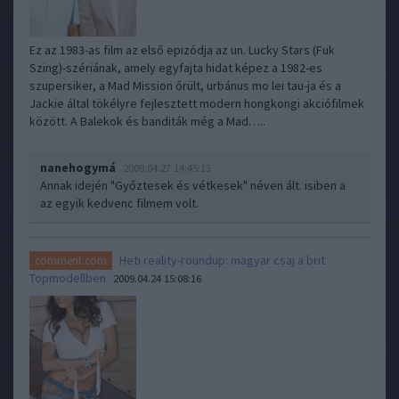
Ez az 1983-as film az első epizódja az un. Lucky Stars (Fuk
Szing)-szériának, amely egyfajta hidat képez a 1982-es
szupersiker, a Mad Mission őrült, urbánus mo lei tau-ja és a
Jackie által tökélyre fejlesztett modern hongkongi akciófilmek
között. A Balekok és banditák még a Mad…..
nanehogymá
2009.04.27 14:45:13
Annak idején "Győztesek és vétkesek" néven ált. isiben a
az egyik kedvenc filmem volt.
Heti reality-roundup: magyar csaj a brit
comment:com
Topmodellben
2009.04.24 15:08:16