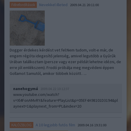
Nevekkel illeted
Félrefordítások
2009.04.21 20:11:00
Dogger érdekes kérdést vet fel:Nem tudom, volt-e már, de
engem régóta idegesítő jelenség, amivel legutóbb a Gyűrűk
Urában találkoztam (persze vagy ezer példát lehetne idézni, de
erre jól emlékszem). Frodó próbálja meg megvédeni éppen
Gollamot Samutól, amikor többek között…..
nanehogymá
2009.04.22 10:12:37
www.youtube.com/watch?
v=Xl4FonAMvRY&feature=PlayList&p=05EF4A98101D3194&pl
aynext=1&playnext_from=PL&index=20
A 10 legjobb futós film
KALÓZBLOG
2009.04.16 19:31:00