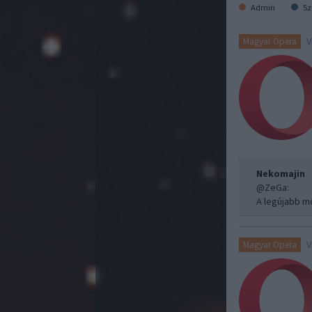
Admin
Sz
V
Magyar Opera
Nekomajin
@ZeGa
:
A legújabb mo
V
Magyar Opera