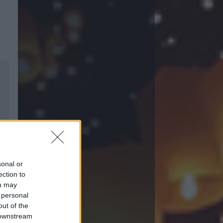
sonal or
ection to
ou may
 personal
out of the
 downstream