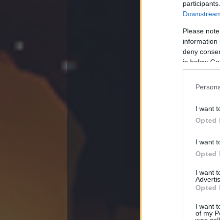
participants
Downstream 
Please note
information 
deny consent
in below Go
Nekomajin
@ZeGa
:
Persona
Ha a kezdőla
gyorshívó go
I want t
Opted 
Nekomajin
@ZeGa
:
I want t
Igazából a g
Opted 
más részéről 
I want 
Nekomajin
Advertis
Van új asztal
Opted 
I want t
of my P
V
Magyar Opera
was col