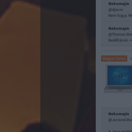
Nekomajin
@djuice
:
Nem fogja. Mi
Nekomajin
@Thomas Bur
Beállítások -
S
Magyar Opera
Nekomajin
@Juraviel.Ih
A Java apple