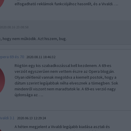
elfogadható reklámok funkciójához hasonlít, és a Vivaldi…..
2020.08.16 23:08:58
te, hogy nem működik. Azt hiszem, bug.
pera 69 és 70
2020.08.11 18:46:32
Rögtön egy kis szabadkozással kell kezdenem. A 69-es
verziót egyszerűen nem vettem észre az Opera blogján.
Olyan idétlenül vannak megoldva a kiemelt postok, hogy a
dátum szerint legújabbak néha elvesznek a tömegben. Sok
mindenről viszont nem maradtatok le. A 69-es verzió nagy
újdonsága az…..
ivaldi 3.1
2020.06.13 12:29:24
A héten megjelent a Vivaldi legújabb kiadása asztali és