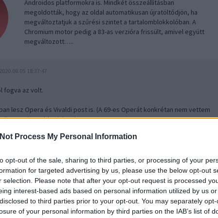
Androidos platformokra is. Mindkét összeállításban
megoldották, hogy az oldal automatikusan újratöltődjön, ha
megváltoztatjuk a szűrési szintet a tartalomblokkolóban. A
Chromium motor pedig a 83-as verzióra frissült, amivel együtt
megváltozott…..
2020.08.05 18:37:47
 fogva az volt.
ban lesz Opera és Vivaldi post is. (A 69-es Operát konkrétan nem vettem
, össze-vissza blogjukon.)
Not Process My Personal Information
2020.08.06 23:37:11
is az Opera tulajdona, ami viszont már nem a norvég Opera cég kezében
to opt-out of the sale, sharing to third parties, or processing of your per
gy kínai befektetőcsoportéban.
formation for targeted advertising by us, please use the below opt-out s
r selection. Please note that after your opt-out request is processed y
eing interest-based ads based on personal information utilized by us or
ivaldi Mobile 3.0
2020.04.22 17:51:43
disclosed to third parties prior to your opt-out. You may separately opt-
losure of your personal information by third parties on the IAB’s list of
Közel fél év nyilvános béta állapot után ma elérkezett az idő a