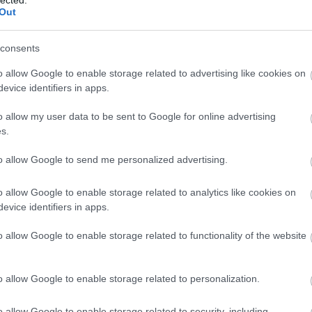
Out
Arra talán senki sem számított, hogy a Vivaldi egyik napról a
másikra ekkorát gurít, aztán az elmúlt héten 12(!) snapshotot
és RC-t adtak ki, mert mindenképpen a mai Föld napjára
consents
akarták időzíteni a megjelenést. Az asztali összeállítás több
nagyobb léptékű fejlesztést is…..
o allow Google to enable storage related to advertising like cookies on
evice identifiers in apps.
o allow my user data to be sent to Google for online advertising
2020.04.22 20:40:36
s.
pár hete álltam át a szigorúbb és aprólékosabb blokkolásra, úgyhogy
to allow Google to send me personalized advertising.
vakarom a fejem.
o allow Google to enable storage related to analytics like cookies on
2020.05.25 00:55:48
evice identifiers in apps.
 kiadhatják az M3 levelező és RSS kliens első tech preview-ját. Jon
kérdezz-felelek üzemmódban van.
o allow Google to enable storage related to functionality of the website
2020.05.25 14:18:40
o allow Google to enable storage related to personalization.
v, hogy a 3.0-ba már bekerül, de nem jött össze. Sanszos, hogy a hirtelen
er borította meg az ütemtervet, de ez csak az én tippem.
o allow Google to enable storage related to security, including