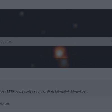
rt és
1879
hozzászólása volt az általa látogatott blogokban.
ta tag.