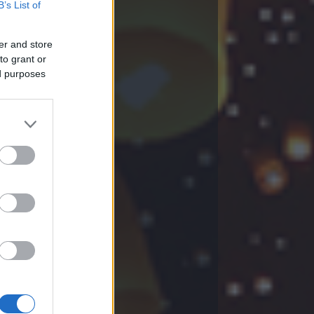
B’s List of
er and store
to grant or
ed purposes