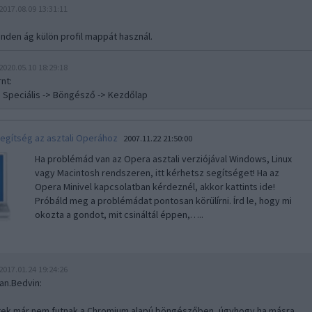
2017.08.09 13:31:11
nden ág külön profil mappát használ.
2020.05.10 18:29:18
nt
:
> Speciális -> Böngésző -> Kezdőlap
egítség az asztali Operához
2007.11.22 21:50:00
Ha problémád van az Opera asztali verziójával Windows, Linux
vagy Macintosh rendszeren, itt kérhetsz segítséget! Ha az
Opera Minivel kapcsolatban kérdeznél, akkor kattints ide!
Próbáld meg a problémádat pontosan körülírni. Írd le, hogy mi
okozta a gondot, mit csináltál éppen,…..
2017.01.24 19:24:26
uan.Bedvin
:
tek már nem futnak a Chromium alapú böngészőben, úgyhogy ha másra