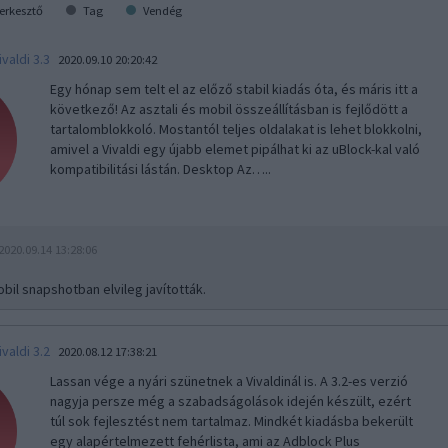
erkesztő
Tag
Vendég
ivaldi 3.3
2020.09.10 20:20:42
Egy hónap sem telt el az előző stabil kiadás óta, és máris itt a
következő! Az asztali és mobil összeállításban is fejlődött a
tartalomblokkoló. Mostantól teljes oldalakat is lehet blokkolni,
amivel a Vivaldi egy újabb elemet pipálhat ki az uBlock-kal való
kompatibilitási lástán. Desktop Az…..
2020.09.14 13:28:06
bil snapshotban elvileg javították.
ivaldi 3.2
2020.08.12 17:38:21
Lassan vége a nyári szünetnek a Vivaldinál is. A 3.2-es verzió
nagyja persze még a szabadságolások idején készült, ezért
túl sok fejlesztést nem tartalmaz. Mindkét kiadásba bekerült
egy alapértelmezett fehérlista, ami az Adblock Plus