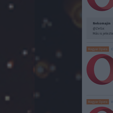
Nekomajin
@ZeGa
:
Más is jelez
O
Magyar Opera
V
Magyar Opera