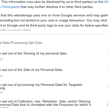
. This information may also be disclosed by us to third parties on the
IA
stabil kiadásra is. A verziószámozás az asztali összeállításhoz
Participants
that may further disclose it to other third parties.
igazodik, ezért rögtön 3.0-val indít. De lássuk, mit tud a
legújabb mobil böngésző! Platform Legelőször is fontos
 that this website/app uses one or more Google services and may gath
kiemelni, hogy a Vivaldi Mobile csak Android (5+)…..
including but not limited to your visit or usage behaviour. You may click 
 to Google and its third-party tags to use your data for below specifi
ogle consent section.
2020.04.22 20:41:32
l Data Processing Opt Outs
pon vagy, akkor a nagyító/keresés gomb. Ha weblapon vagy, akkor a
mbja egyszer, aztán már ott a nagyító.
o opt-out of the Sharing of my personal data.
In
2020.04.22 20:56:52
o opt-out of the Sale of my Personal Data.
yorshívóra ugrás gombja rögtön fókuszálhatná is a címsávot, mert ha GUI
In
kell valami, akkor ahhoz úgyis oda kell nyúlni.
to opt-out of processing my Personal Data for Targeted
2020.06.11 15:07:14
ing.
i meg mobil verzió is. Bejegyzés is lesz, amint lesz rá időm.
In
o opt-out of Collection, Use, Retention, Sale, and/or Sharing
ersonal Data that Is Unrelated with the Purposes for which it
ivaldi 3.0
2020.04.22 17:03:28
lected.