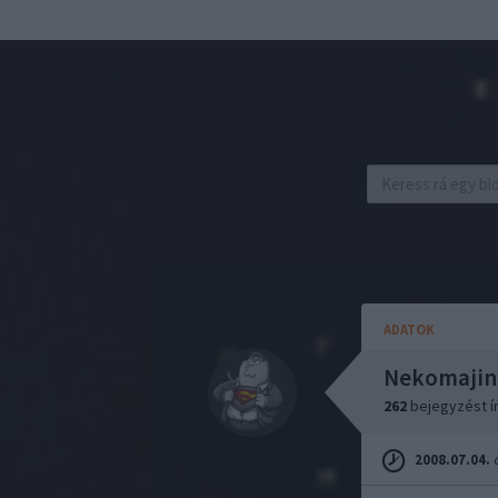
ADATOK
Nekomajin
262
bejegyzést í
2008.07.04.
ó