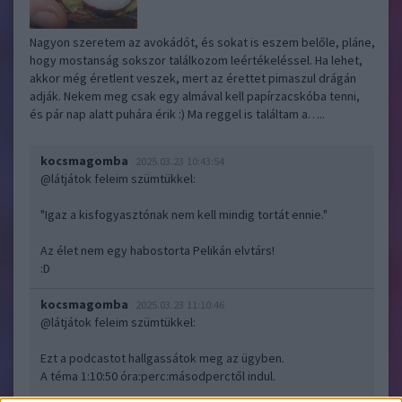
Nagyon szeretem az avokádót, és sokat is eszem belőle, pláne,
hogy mostanság sokszor találkozom leértékeléssel. Ha lehet,
akkor még éretlent veszek, mert az érettet pimaszul drágán
adják. Nekem meg csak egy almával kell papírzacskóba tenni,
és pár nap alatt puhára érik :) Ma reggel is találtam a…..
kocsmagomba
2025.03.23 10:43:54
@látjátok feleim szümtükkel
:
"Igaz a kisfogyasztónak nem kell mindig tortát ennie."
Az élet nem egy habostorta Pelikán elvtárs!
:D
kocsmagomba
2025.03.23 11:10:46
@látjátok feleim szümtükkel
:
Ezt a podcastot hallgassátok meg az ügyben.
A téma 1:10:50 óra:perc:másodperctől indul.