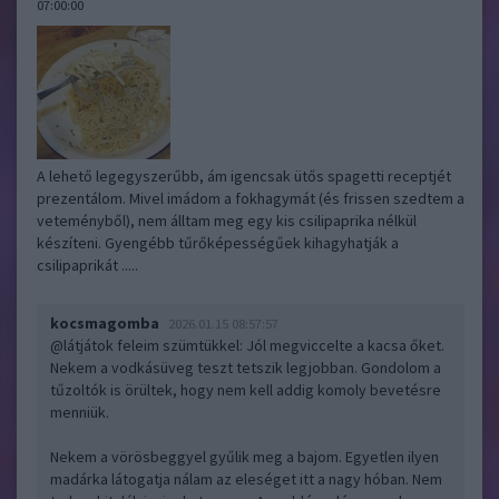
07:00:00
A lehető legegyszerűbb, ám igencsak ütős spagetti receptjét
prezentálom. Mivel imádom a fokhagymát (és frissen szedtem a
veteményből), nem álltam meg egy kis csilipaprika nélkül
készíteni. Gyengébb tűrőképességűek kihagyhatják a
csilipaprikát .....
kocsmagomba
2026.01.15 08:57:57
@látjátok feleim szümtükkel
: Jól megviccelte a kacsa őket.
Nekem a vodkásüveg teszt tetszik legjobban. Gondolom a
tűzoltók is örültek, hogy nem kell addig komoly bevetésre
menniük.
Nekem a vörösbeggyel gyűlik meg a bajom. Egyetlen ilyen
madárka látogatja nálam az eleséget itt a nagy hóban. Nem