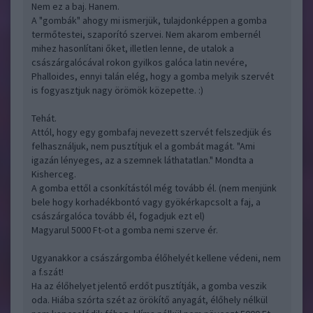
Nem ez a baj. Hanem.
A "gombák" ahogy mi ismerjük, tulajdonképpen a gomba
termőtestei, szaporító szervei. Nem akarom embernél
mihez hasonlítani őket, illetlen lenne, de utalok a
császárgalócával rokon gyilkos galóca latin nevére,
Phalloides, ennyi talán elég, hogy a gomba melyik szervét
is fogyasztjuk nagy örömök közepette. :)
Tehát.
Attól, hogy egy gombafaj nevezett szervét felszedjük és
felhasználjuk, nem pusztítjuk el a gombát magát. "Ami
igazán lényeges, az a szemnek láthatatlan." Mondta a
Kisherceg.
A gomba ettől a csonkítástól még tovább él. (nem menjünk
bele hogy korhadékbontó vagy gyökérkapcsolt a faj, a
császárgalóca tovább él, fogadjuk ezt el)
Magyarul 5000 Ft-ot a gomba nemi szerve ér.
Ugyanakkor a császárgomba élőhelyét kellene védeni, nem
a f.szát!
Ha az élőhelyet jelentő erdőt pusztítják, a gomba veszik
oda. Hiába szórta szét az örökítő anyagát, élőhely nélkül