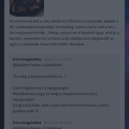
Kicsit hosszú lett a cím, dehát ezt főztem a vejemnek, akinek a
40. szülinapját ünnepeltük. Eredetileg csirkeszárny volt a terv,
de megtorpedózták... Sebaj, nyitva van a helybéli Spar, ahol jó a
hentes, lementem és vettem szép oldalasokat elegendőt az
egész családnak. Ennyi lett belőle: Mondjuk…..
kocsmagomba
2026.06.13 11:41:28
@látjátok feleim szümtükkel
:
"Én még a birkapörkölthöz is..."
Ezért irígylem azt a tájegységet.
Mondhatnád, hogy te meg a vargánya miatt ezt a
tájegységet.
De gondolj bele, birka után nem kell annyit menni, mint a
gomba után! :D
kocsmagomba
2026.06.13 18:02:40
@látjátok feleim szümtükkel
: