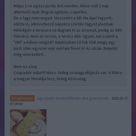
Május 1-re egész pofás lett minden. Akkor volt 3 nap
alternatív nyár. Bográcsgulyás, csipetke.
De a fagy nem enged. Visszatért a tél. Ma éjjel fagyott,
előtte is, elkövetkező napokra szintén fagyot jósolnak.
Hétvégén a teraszra se dugtam ki az orromat, pedig az déli
fekvésű. Nem az orrom, a terasz déli. Ugyan, mit számít a
"dél" a Kékes mögött? Napközben 10 fok fölé megy egy
picit. Idén egyszer már nyírtam füvet is! Az utcán. Beljebb
még nem kellett...
Nem ez a baj.
Csapadék nulla!!!!! Nincs. Hideg sivatagi időjárás van. A Mátra
a magyar Himalája lesz, hideg kősivatag.
Egy újabb avokádókrém aka guacamole
Blogkocsma
2025.03.17
07:00:00