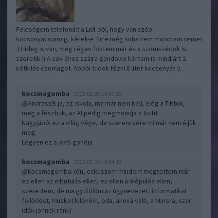
Feleségem telefonált a Lidl-ből, hogy van szép
kocsonyacsomag, kérek-e. Erre még soha nem mondtam nemet
:) Hideg is van, meg régen főztem már és a szomszédok is
szeretik :) A sok éhes szájra gondolva kértem is mindjárt 2
kétkilós csomagot. Abból tudok főzni 8 liter kocsonyát :)..
kocsmagomba
2026.03.29 14:00:15
@Andrass9
: ja, az iskola, ma már nem kell, elég a Tiktok,
meg a fészbuk, az AI pedig megmondja a tuttit
Nagyjából ez a világ vége, de szerencsére mi már nem éljük
meg.
Legyen ez a jövő gondja.
kocsmagomba
2026.03.29 14:04:13
@kocsmagomba
: (én, esküszöm mindent megtettem már
ez ellen az elbutulás ellen, ez ellen a leépülés ellen,
szerettem, de ma gyűlölöm az úgynevezett informatikai
fejlődést, Muskot kilőném, oda, ahová való, a Marsra, szar
idők jönnek ránk)