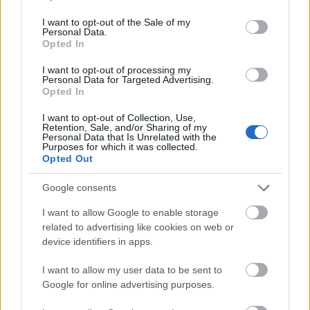
use your data for below specified purposes in below Google
consent section.
I want to opt-out of the Sale of my
Personal Data.
Opted In
Vannak jó híreim is, hamár nem posztolok: Tavaly volt egy
I want to opt-out of processing my
madáretetõm, amit valahol vettem (Tán a Madártani Intézettõl -
Personal Data for Targeted Advertising.
nem emlékszem). Ezt nagyon szerettem az egyszerû kialakítása
Opted In
miatt. Ez a tengelic járt rá napraforgómagot enni egész télen át.
Idén is ki akartam akasztani, de nem találtam…..
I want to opt-out of Collection, Use,
Retention, Sale, and/or Sharing of my
Personal Data that Is Unrelated with the
Purposes for which it was collected.
kocsmagomba
2025.03.08 16:12:52
Opted Out
@Andrass9
:
Google consents
Szerinted hányan tudják, mi az a szénkefe és a
kommutátor? :)
I want to allow Google to enable storage
related to advertising like cookies on web or
Permetezés: volt olyan öreg barackfám, hogy egymaga 8
device identifiers in apps.
litert ivott lemosóból. Ezt úgy kell érteni, hogy le kell mosni,
de tényleg mosni, hogy a fa tövében csorogjon a földbe a
I want to allow my user data to be sent to
lé, felülről lefelé.
Google for online advertising purposes.
A szórófejet is úgy beállítani, hogy csorgassa.