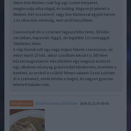
Akkor Don Matteo csak fog egy szelet kenyeret,
meglocsolja olíva olajjal, és boldog. Nagyon jó jelenet a
filmben. Két összetevő. Vagy Don Matteoval együtt három.
:) Az olíva más minőség, nem arról beszéltem.
Cseresznyét én is szoktam fagyasztóba tenni, fél kilós
zacsikban, kapacitás függő, de legalább 12 csomaggal.
Tökéletes télen.
A régi háznál volt egy nagy májusi fekete cseresznye, és
mikor lejött 25 kiló, akkor csináltam lekvárt is. DE! Nem
kézzel magoztam ki. Készítettem egy magozó eszközt:
egy alkalmas műanyag golyóstollat kibeleztem, kivettem a
betétet, az orráról a szűkítő fémes valamit. Ezzel szúrtam
át a szemeket, simán kitolta a magot, és nagyon gyorsan
lehetett haladni vele.
Első kocsonya 2026-ban
Blogkocsma
2026.02.21 07:00:00