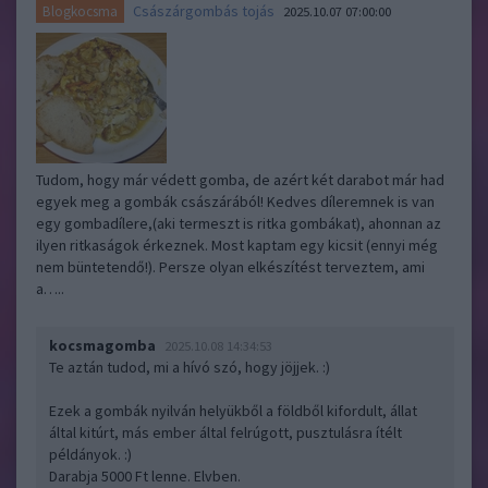
Császárgombás tojás
Blogkocsma
2025.10.07 07:00:00
Tudom, hogy már védett gomba, de azért két darabot már had
egyek meg a gombák császárából! Kedves díleremnek is van
egy gombadílere,(aki termeszt is ritka gombákat), ahonnan az
ilyen ritkaságok érkeznek. Most kaptam egy kicsit (ennyi még
nem büntetendő!). Persze olyan elkészítést terveztem, ami
a…..
kocsmagomba
2025.10.08 14:34:53
Te aztán tudod, mi a hívó szó, hogy jöjjek. :)
Ezek a gombák nyilván helyükből a földből kifordult, állat
által kitúrt, más ember által felrúgott, pusztulásra ítélt
példányok. :)
Darabja 5000 Ft lenne. Elvben.