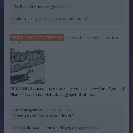
"és Bicskére nem vagyok kíváncsi"
Nekem is kinyílik a bicske a zsebemben. :)
Napi érdekes - 606
RITKÁN LÁTHATÓ TÖRTÉNELEM
2026.01.18
12:17:46
1916. 1936. Syracuse belvárosa egy vonattal. New York, Egyesült
Államok (köszönöm Nektek, hogy javítottátok)..
kocsmagomba
2026.02.04 18:16:26
"1906. Fogadóiroda és vendégei."
Inkább áldozatai, nem vendégei, ahogy ez kinéz.