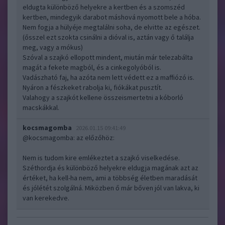
eldugta különböző helyekre a kertben és a szomszéd
kertben, mindegyik darabot máshová nyomott bele a hóba.
Nem fogja a hülyéje megtalálni soha, de elvitte az egészet.
(ősszel ezt szokta csinálni a dióval is, aztán vagy ő találja
meg, vagy a mókus)
Szóval a szajkó ellopott mindent, miután már telezabálta
magát a fekete magból, és a cinkegolyóból is.
Vadászható faj, ha azóta nem lett védett ez a maffiózó is.
Nyáron a fészkeket rabolja ki, fiókákat pusztít.
Valahogy a szajkót kellene összeismertetni a kóborló
macskákkal.
kocsmagomba
2026.01.15 09:41:49
@kocsmagomba
: az előzőhöz:
Nem is tudom kire emlékeztet a szajkó viselkedése.
Széthordja és különböző helyekre eldugja magának azt az
értéket, ha kell-ha nem, ami a többség életben maradását
és jólétét szolgálná. Miközben ő már bőven jól van lakva, ki
van kerekedve.