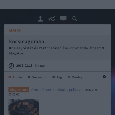
ADATOK
kocsmagomba
0
bejegyzést írt és
2677
hozzászólása volt az általa látogatott
blogokban.
2019.01.15.
óta tag.
Admin
Szerkesztő
Tag
Vendég
Szuvidált sertés oldalas grillezve
Blogkocsma
2026.03.09
07:00:00