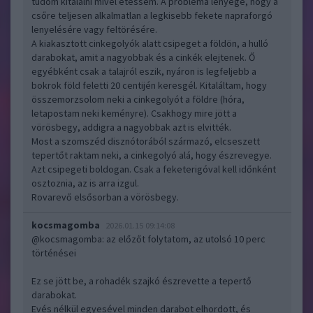
tudom kitalálni mivel etessem. A probléma lényege, hogy a
csőre teljesen alkalmatlan a legkisebb fekete napraforgó
lenyelésére vagy feltörésére.
A kiakasztott cinkegolyók alatt csipeget a földön, a hulló
darabokat, amit a nagyobbak és a cinkék elejtenek. Ő
egyébként csak a talajról eszik, nyáron is legfeljebb a
bokrok föld feletti 20 centijén keresgél. Kitaláltam, hogy
összemorzsolom neki a cinkegolyót a földre (hóra,
letapostam neki keményre). Csakhogy mire jött a
vörösbegy, addigra a nagyobbak azt is elvitték.
Most a szomszéd disznótorából származó, elcseszett
tepertőt raktam neki, a cinkegolyó alá, hogy észrevegye.
Azt csipegeti boldogan. Csak a feketerigóval kell időnként
osztoznia, az is arra izgul.
Rovarevő elsősorban a vörösbegy.
kocsmagomba
2026.01.15 09:14:08
@kocsmagomba
: az előzőt folytatom, az utolsó 10 perc
történései
Ez se jött be, a rohadék szajkó észrevette a tepertő
darabokat.
Evés nélkül egyesével minden darabot elhordott, és