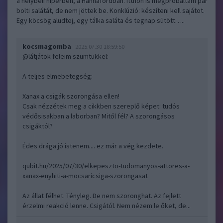
a helybéli hiperben, a Hannafordban. Itthon is megpróbáltam pár
bolti salátát, de nem jöttek be. Konklúzió: készíteni kell sajátot.
Egy köcsög aludtej, egy tálka saláta és tegnap sütött…..
kocsmagomba
2025.07.30 18:59:50
@látjátok feleim szümtükkel
:
A teljes elmebetegség:
Xanax a csigák szorongása ellen!
Csak nézzétek meg a cikkben szereplő képet: tudós
védősisakban a laborban? Mitől fél? A szorongásos
csigáktól?
Édes drága jó istenem.... ez már a vég kezdete.
qubit.hu/2025/07/30/elkepeszto-tudomanyos-attores-a-
xanax-enyhiti-a-mocsaricsiga-szorongasat
Az állat félhet. Tényleg. De nem szoronghat. Az fejlett
érzelmi reakció lenne. Csigától. Nem nézem le őket, de...