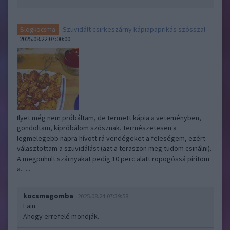
Szuvidált csirkeszárny kápiapaprikás szósszal
Blogkocsma
2025.08.22 07:00:00
Ilyet még nem próbáltam, de termett kápia a veteményben,
gondoltam, kipróbálom szósznak. Természetesen a
legmelegebb napra hívott rá vendégeket a feleségem, ezért
választottam a szuvidálást (azt a teraszon meg tudom csinálni).
A megpuhult szárnyakat pedig 10 perc alatt ropogóssá pirítom
a…..
kocsmagomba
2025.08.24 07:39:58
Fain.
Ahogy errefelé mondják.