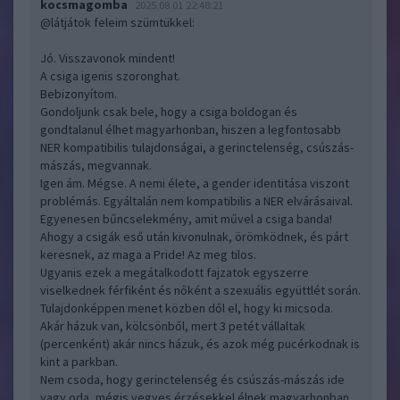
kocsmagomba
2025.08.01 22:48:21
@látjátok feleim szümtükkel
:
Jó. Visszavonok mindent!
A csiga igenis szoronghat.
Bebizonyítom.
Gondoljunk csak bele, hogy a csiga boldogan és
gondtalanul élhet magyarhonban, hiszen a legfontosabb
NER kompatibilis tulajdonságai, a gerinctelenség, csúszás-
mászás, megvannak.
Igen ám. Mégse. A nemi élete, a gender identitása viszont
problémás. Egyáltalán nem kompatibilis a NER elvárásaival.
Egyenesen bűncselekmény, amit művel a csiga banda!
Ahogy a csigák eső után kivonulnak, örömködnek, és párt
keresnek, az maga a Pride! Az meg tilos.
Ugyanis ezek a megátalkodott fajzatok egyszerre
viselkednek férfiként és nőként a szexuális együttlét során.
Tulajdonképpen menet közben dől el, hogy ki micsoda.
Akár házuk van, kölcsönből, mert 3 petét vállaltak
(percenként) akár nincs házuk, és azok még pucérkodnak is
kint a parkban.
Nem csoda, hogy gerinctelenség és csúszás-mászás ide
vagy oda, mégis vegyes érzésekkel élnek magyarhonban.