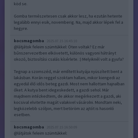
köd se.
Gomba természetesen csak akkor lesz, ha ezután hetente
legalább ennyi esik, novemberig. Na, majd akkor lépek fel a
hegyre.
kocsmagomba
2025.07.15 16:45:10
@látjátok feleim szümtükkel
: Öten voltak? Ez már
bűnszervezetben elkövetett, különös vagyoni hátrányt
okozó, biztosítási csalás kísérlete. :) Melyiknél volt a gyufa?
Tegnap a szomszéd, már említett kutyája nyüszített bent a
lakásban. Korán reggel szoktam hallani, mikor kiengedi az
egyedül élő idős beteg gazdi. Most nem hallottam hajnalban
őket. A kutya bent idegeskedett, a gazdi sehol. Már
majdnem intézkedtem, de akkor megérkezett a gazdi, aki
kocsival elvitette magát valakivel vásárolni. Mondtam neki,
legközelebb szóljon, mert betöröm az ajtót is hasonló
esetben.
kocsmagomba
2025.07.15 16:50:09
@látjátok feleim szümtükkel
: