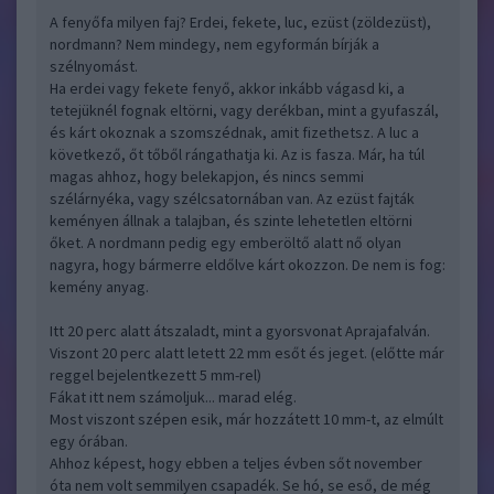
A fenyőfa milyen faj? Erdei, fekete, luc, ezüst (zöldezüst),
nordmann? Nem mindegy, nem egyformán bírják a
szélnyomást.
Ha erdei vagy fekete fenyő, akkor inkább vágasd ki, a
tetejüknél fognak eltörni, vagy derékban, mint a gyufaszál,
és kárt okoznak a szomszédnak, amit fizethetsz. A luc a
következő, őt tőből rángathatja ki. Az is fasza. Már, ha túl
magas ahhoz, hogy belekapjon, és nincs semmi
szélárnyéka, vagy szélcsatornában van. Az ezüst fajták
keményen állnak a talajban, és szinte lehetetlen eltörni
őket. A nordmann pedig egy emberöltő alatt nő olyan
nagyra, hogy bármerre eldőlve kárt okozzon. De nem is fog:
kemény anyag.
Itt 20 perc alatt átszaladt, mint a gyorsvonat Aprajafalván.
Viszont 20 perc alatt letett 22 mm esőt és jeget. (előtte már
reggel bejelentkezett 5 mm-rel)
Fákat itt nem számoljuk... marad elég.
Most viszont szépen esik, már hozzátett 10 mm-t, az elmúlt
egy órában.
Ahhoz képest, hogy ebben a teljes évben sőt november
óta nem volt semmilyen csapadék. Se hó, se eső, de még