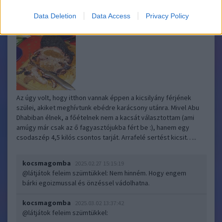
Data Deletion
Data Access
Privacy Policy
BBQ kolbászhússal töltött tarja
Blogkocsma
2025.01.20 07:00:00
Az úgy volt, hogy itthon vannak éppen a kicsilyány férjének
szülei, akiket meghívtunk ebédre karácsony utánra. Mivel Abu
Dhabiban élnek, a főételnek nem a kacsát választottam (ami
amúgy már csak az ő fagyasztójukba fért be :), hanem egy
csodaszép 4,5 kilós csontos tarját. Arrafelé sertést kicsit…..
kocsmagomba
2025.02.27 15:15:19
@látjátok feleim szümtükkel
: Nem hinném. Hogy engem
bárki egoizmussal és önzéssel vádolhatna.
kocsmagomba
2025.03.02 13:37:42
@látjátok feleim szümtükkel
: