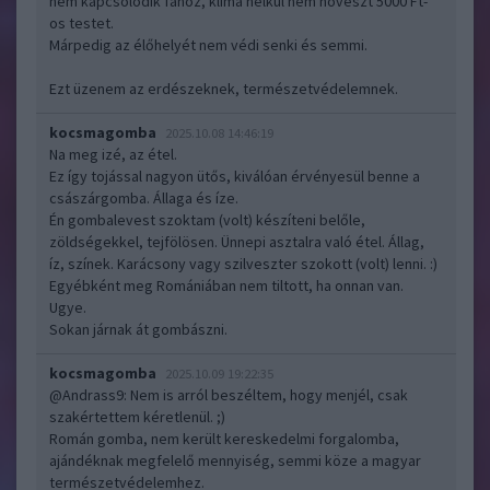
nem kapcsolódik fához, klíma nélkül nem növeszt 5000 Ft-
os testet.
Márpedig az élőhelyét nem védi senki és semmi.
Ezt üzenem az erdészeknek, természetvédelemnek.
kocsmagomba
2025.10.08 14:46:19
Na meg izé, az étel.
Ez így tojással nagyon ütős, kiválóan érvényesül benne a
császárgomba. Állaga és íze.
Én gombalevest szoktam (volt) készíteni belőle,
zöldségekkel, tejfölösen. Ünnepi asztalra való étel. Állag,
íz, színek. Karácsony vagy szilveszter szokott (volt) lenni. :)
Egyébként meg Romániában nem tiltott, ha onnan van.
Ugye.
Sokan járnak át gombászni.
kocsmagomba
2025.10.09 19:22:35
@Andrass9
: Nem is arról beszéltem, hogy menjél, csak
szakértettem kéretlenül. ;)
Román gomba, nem került kereskedelmi forgalomba,
ajándéknak megfelelő mennyiség, semmi köze a magyar
természetvédelemhez.