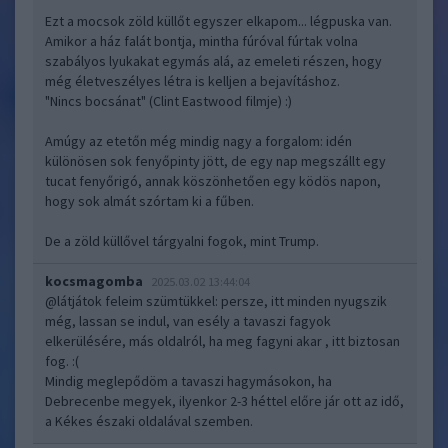
Ezt a mocsok zöld küllőt egyszer elkapom... légpuska van.
Amikor a ház falát bontja, mintha fúróval fúrtak volna
szabályos lyukakat egymás alá, az emeleti részen, hogy
még életveszélyes létra is kelljen a bejavításhoz.
"Nincs bocsánat" (Clint Eastwood filmje) :)
Amúgy az etetőn még mindig nagy a forgalom: idén
különösen sok fenyőpinty jött, de egy nap megszállt egy
tucat fenyőrigó, annak köszönhetően egy ködös napon,
hogy sok almát szórtam ki a fűben.
De a zöld küllővel tárgyalni fogok, mint Trump.
kocsmagomba
2025.03.02 13:44:04
@látjátok feleim szümtükkel
: persze, itt minden nyugszik
még, lassan se indul, van esély a tavaszi fagyok
elkerülésére, más oldalról, ha meg fagyni akar , itt biztosan
fog. :(
Mindig meglepődöm a tavaszi hagymásokon, ha
Debrecenbe megyek, ilyenkor 2-3 héttel előre jár ott az idő,
a Kékes északi oldalával szemben.