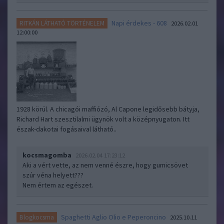
Napi érdekes - 608
RITKÁN LÁTHATÓ TÖRTÉNELEM
2026.02.01
12:00:00
1928 körül. A chicagói maffiózó, Al Capone legidősebb bátyja,
Richard Hart szesztilalmi ügynök volt a középnyugaton. Itt
észak-dakotai fogásaival látható..
kocsmagomba
2026.02.04 17:23:12
Aki a vért vette, az nem venné észre, hogy gumicsövet
szúr véna helyett???
Nem értem az egészet.
Spaghetti Aglio Olio e Peperoncino
Blogkocsma
2025.10.11