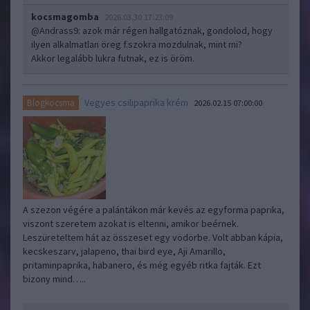
kocsmagomba
2026.03.30 17:23:09
@Andrass9
: azok már régen hallgatóznak, gondolod, hogy
ilyen alkalmatlan öreg f.szokra mozdulnak, mint mi?
Akkor legalább lukra futnak, ez is öröm.
Vegyes csilipaprika krém
Blogkocsma
2026.02.15 07:00:00
A szezon végére a palántákon már kevés az egyforma paprika,
viszont szeretem azokat is eltenni, amikor beérnek.
Leszüreteltem hát az összeset egy vödörbe. Volt abban kápia,
kecskeszarv, jalapeno, thai bird eye, Aji Amarillo,
pritaminpaprika, habanero, és még egyéb ritka fajták. Ezt
bizony mind…..