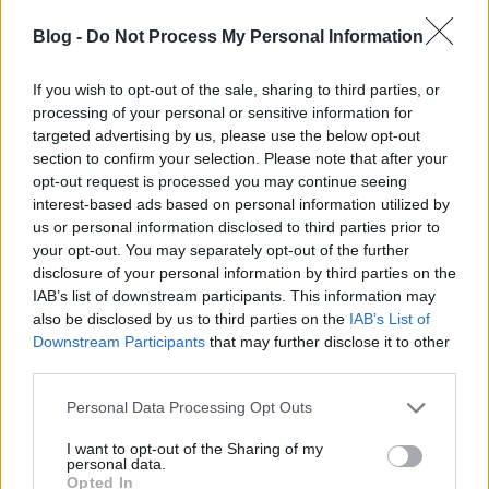
A Borízű hang:
444.hu/2024/12/28/borizu-akusztik-feat-hugo-johnson-a-
Blog -
Do Not Process My Personal Information
hernyos-ai-pezsgot-ont-a-halaszlebe-a-targyak-pedig-meg-
akarnak-olni
If you wish to opt-out of the sale, sharing to third parties, or
processing of your personal or sensitive information for
Egyébként az egészet is érdemes. Csak a jelzett
targeted advertising by us, please use the below opt-out
időponttól az idevágó vélemény. :)
section to confirm your selection. Please note that after your
De más adásaikban is előkerül a téma, hasonló keresetlen
opt-out request is processed you may continue seeing
szavak kíséretében. :)
interest-based ads based on personal information utilized by
us or personal information disclosed to third parties prior to
kocsmagomba
2025.03.23 11:14:40
your opt-out. You may separately opt-out of the further
@látjátok feleim szümtükkel
:
disclosure of your personal information by third parties on the
A politikusoknak eleve 2 tojásuk van, a nők (másodsorban
IAB’s list of downstream participants. This information may
teremtettek) elenyésző számban befolyásolják ezt a
also be disclosed by us to third parties on the
IAB’s List of
statisztikát.
Downstream Participants
that may further disclose it to other
third parties.
Please note that this website/app uses one or more Google
Personal Data Processing Opt Outs
Madáretető télire
Blogkocsma
2025.03.03 07:00:00
services and may gather and store information including but
not limited to your visit or usage behaviour. You may click to
I want to opt-out of the Sharing of my
personal data.
grant or deny consent to Google and its third-party tags to
Opted In