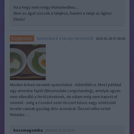
Ha a hegy nem megy Mohamedhez...
Nem az ágat visszük a talajhoz, hanem a talajt az ághoz.
Elmés!
Spenótpüré a tavalyi termésből
Blogkocsma
2025.03.28 07:00:00
Minden évben nevelek spenótokat - többfélét is. Most például
egy amerikai fajtát (Bloomsdale Longstanding), amelyik ugyan
nem ellenálló a fertőzéseknek, de nálam még nem kapott el
semmit - még a Covidot sem! Viszont húsos nagy sötétzöld
levelei vannak gazdag diós aromával. Ősszel néha vetek
Matador…..
kocsmagomba
2025.04.17 10:25:30