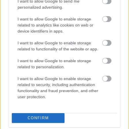
I want to allow Google to send me
A macskából mit főzöl? :)
personalized advertising.
kocsmagomba
2025.03.15 12:20:04
@Kumari
:
I want to allow Google to enable storage
related to analytics like cookies on web or
Itt elég jól jött lefelé a víz mostanában. Csendes áztató
device identifiers in apps.
esőtől sűrű nyárias záporig minden volt, és megállás nélkül.
Nem elég, persze. A mára jósolt 100%-os egész napos
I want to allow Google to enable storage
áztatás viszont elmaradt. Tán Orbán rendelte így a
related to functionality of the website or app.
népünnepre.
Itt a jóslat keddtől kezdve -9 fok péntekig.
I want to allow Google to enable storage
Csak halkan: Sándor kedd, József szerda, Benedek péntek.
related to personalization.
Zsákban a meleget. Meg a ...khm.
Ez valami "kínai" meleg lehet. A Himalájából.
I want to allow Google to enable storage
related to security, including authentication
kocsmagomba
2025.03.15 12:22:46
functionality and fraud prevention, and other
@kocsmagomba
:
user protection.
Viszont a zöldek, virágok nyílása is ennek megfelelő, most
ettől nem fog semmi lefagyni. Mikroszkopikus a rügyek
nyílása, már ahol. Néhány napsütést látott folton vadibolyák
CONFIRM
már vannak.