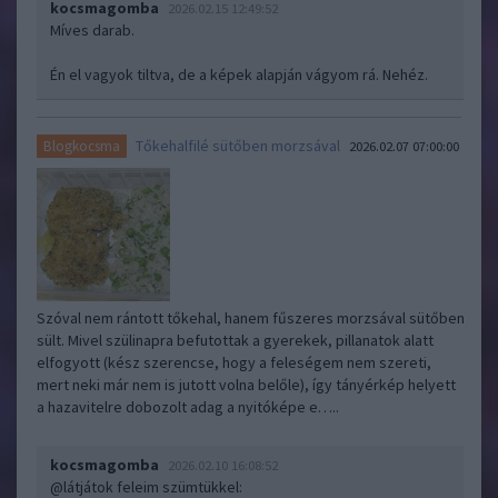
kocsmagomba
2026.02.15 12:49:52
Míves darab.
Én el vagyok tiltva, de a képek alapján vágyom rá. Nehéz.
Tőkehalfilé sütőben morzsával
Blogkocsma
2026.02.07 07:00:00
Szóval nem rántott tőkehal, hanem fűszeres morzsával sütőben
sült. Mivel szülinapra befutottak a gyerekek, pillanatok alatt
elfogyott (kész szerencse, hogy a feleségem nem szereti,
mert neki már nem is jutott volna belőle), így tányérkép helyett
a hazavitelre dobozolt adag a nyitóképe e…..
kocsmagomba
2026.02.10 16:08:52
@látjátok feleim szümtükkel
: