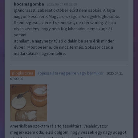
kocsmagomba
2025.09.07 08:53:09
@Andrass9
: Izabellát október előtt nem szokás. A fajta
nagyon későn érik Magyarországon. Az egyik legkésőbbi.
Szemezgesd az érett szemeket, de ráérsz még. A haja
olyan kemény, hogy nem fog kihasadni, nem szúrja át
semmi.
Itt nálam, a nagyhegy túlsó oldalán be sem érik minden
évben. Most beérne, de nincs termés. Sokszor csak a
madárkáknak hagyom télire.
Tojássaláta reggelire vagy bármikor
Blogkocsma
2025.07.21
07:00:00
Amerikában szoktam rá a tojássalátára. Valahányszor
megérkezem oda, első dolgom, hogy veszek egy nagy adagot