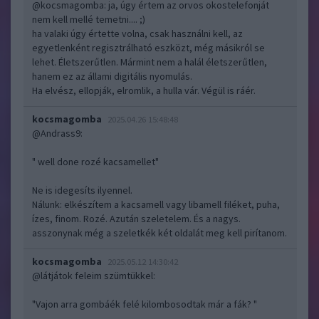
@kocsmagomba
: ja, úgy értem az orvos okostelefonját
nem kell mellé temetni.... ;)
ha valaki úgy értette volna, csak használni kell, az
egyetlenként regisztrálható eszközt, még másikról se
lehet. Életszerűtlen. Mármint nem a halál életszerűtlen,
hanem ez az állami digitális nyomulás.
Ha elvész, ellopják, elromlik, a hulla vár. Végül is ráér.
kocsmagomba
2025.04.26 15:48:48
@Andrass9
:
" well done rozé kacsamellet"
Ne is idegesíts ilyennel.
Nálunk: elkészítem a kacsamell vagy libamell filéket, puha,
ízes, finom. Rozé. Azután szeletelem. És a nagys.
asszonynak még a szeletkék két oldalát meg kell pirítanom.
kocsmagomba
2025.05.12 14:30:42
@látjátok feleim szümtükkel
:
"Vajon arra gombáék felé kilombosodtak már a fák? "