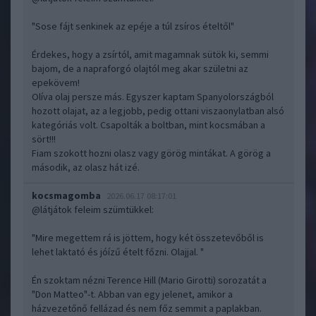
"Sose fájt senkinek az epéje a túl zsíros ételtől"
Érdekes, hogy a zsírtól, amit magamnak sütök ki, semmi
bajom, de a napraforgó olajtól meg akar születni az
epekövem!
Olíva olaj persze más. Egyszer kaptam Spanyolországból
hozott olajat, az a legjobb, pedig ottani viszaonylatban alsó
kategóriás volt. Csapolták a boltban, mint kocsmában a
sört!!!
Fiam szokott hozni olasz vagy görög mintákat. A görög a
második, az olasz hát izé.
kocsmagomba
2026.06.17 08:17:01
@látjátok feleim szümtükkel
:
"Mire megettem rá is jöttem, hogy két összetevőből is
lehet laktató és jóízű ételt főzni. Olajjal. "
Én szoktam nézni Terence Hill (Mario Girotti) sorozatát a
"Don Matteo"-t. Abban van egy jelenet, amikor a
házvezetőnő fellázad és nem főz semmit a paplakban.