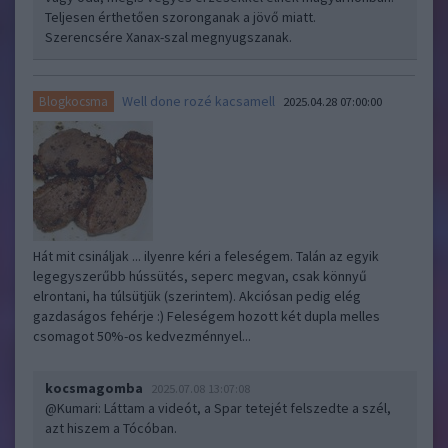
Teljesen érthetően szoronganak a jövő miatt.
Szerencsére Xanax-szal megnyugszanak.
Well done rozé kacsamell
Blogkocsma
2025.04.28 07:00:00
Hát mit csináljak ... ilyenre kéri a feleségem. Talán az egyik
legegyszerűbb hússütés, seperc megvan, csak könnyű
elrontani, ha túlsütjük (szerintem). Akciósan pedig elég
gazdaságos fehérje :) Feleségem hozott két dupla melles
csomagot 50%-os kedvezménnyel...
kocsmagomba
2025.07.08 13:07:08
@Kumari
: Láttam a videót, a Spar tetejét felszedte a szél,
azt hiszem a Tócóban.