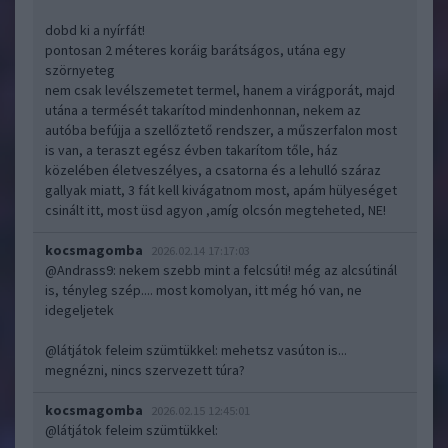
dobd ki a nyírfát!
pontosan 2 méteres koráig barátságos, utána egy
szörnyeteg
nem csak levélszemetet termel, hanem a virágporát, majd
utána a termését takarítod mindenhonnan, nekem az
autóba befújja a szellőztető rendszer, a műszerfalon most
is van, a teraszt egész évben takarítom tőle, ház
közelében életveszélyes, a csatorna és a lehulló száraz
gallyak miatt, 3 fát kell kivágatnom most, apám hülyeséget
csinált itt, most üsd agyon ,amíg olcsón megteheted, NE!
kocsmagomba
2026.02.14 17:17:03
@Andrass9
: nekem szebb mint a felcsúti! még az alcsútinál
is, tényleg szép.... most komolyan, itt még hó van, ne
idegeljetek
@látjátok feleim szümtükkel
: mehetsz vasúton is...
megnézni, nincs szervezett túra?
kocsmagomba
2026.02.15 12:45:01
@látjátok feleim szümtükkel
: