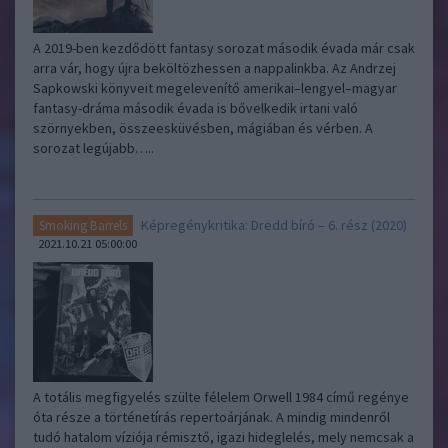
A 2019-ben kezdődött fantasy sorozat második évada már csak
arra vár, hogy újra beköltözhessen a nappalinkba. Az Andrzej
Sapkowski könyveit megelevenítő amerikai–lengyel–magyar
fantasy-dráma második évada is bővelkedik irtani való
szörnyekben, összeesküvésben, mágiában és vérben. A
sorozat legújabb…..
Képregénykritika: Dredd bíró – 6. rész (2020)
Smoking Barrels
2021.10.21 05:00:00
A totális megfigyelés szülte félelem Orwell 1984 című regénye
óta része a történetírás repertoárjának. A mindig mindenről
tudó hatalom víziója rémisztő, igazi hideglelés, mely nemcsak a