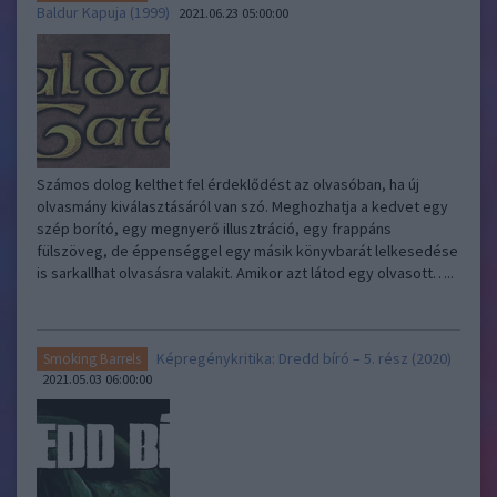
Baldur Kapuja (1999)
2021.06.23 05:00:00
Számos dolog kelthet fel érdeklődést az olvasóban, ha új
olvasmány kiválasztásáról van szó. Meghozhatja a kedvet egy
szép borító, egy megnyerő illusztráció, egy frappáns
fülszöveg, de éppenséggel egy másik könyvbarát lelkesedése
is sarkallhat olvasásra valakit. Amikor azt látod egy olvasott…..
Képregénykritika: Dredd bíró – 5. rész (2020)
Smoking Barrels
2021.05.03 06:00:00