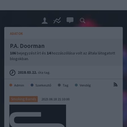
ADATOK
P.A. Doorman
106
bejegyzést írt és
14
hozzászólása volt az általa látogatott
blogokban.
2018.03.22.
óta tag.
Admin
Szerkesztő
Tag
Vendég
Smoking Barrels
2023.08.18 21:10:00