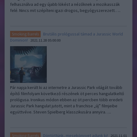
felhasználva ad egy újabb lökést a nézőknek a mozikasszák
felé. Nincs mit szépíteni igazi drogos, begyógyszerezett…..
Brutális prológussal támad a Jurassic World
Smoking Barrels
Dominion!
2021.11.28 05:00:00
Pár napja került ki az internetre a Jurassic Park világát tovább
építő filmfolyam következő részének öt perces hangulatkeltő
prológusa. Ironikus módon ebben az öt percben több eredeti
Jurassic Park hangulat jutott, mint a franchise „új” filmjeibe
együttvéve. Steven Spielberg klasszikusára annyira…..
Döntöttünk, mesekönyvet adunk ki!
Smoking Barrels
2021.11.01