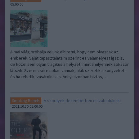
05:00:00
A mai világ próbálja velünk elhitetni, hogy nem olvasnak az
emberek. Saját tapasztalataim szerint ez valamelyest igaz is,
de közel sem olyan tragikus a helyzet, mint amilyennek sokszor
látszik. Szerencsére sokan vannak, akik szeretik a könyveket
és ha tehetik, vásárolnak is. Annyi azonban biztos,…..
A szörnyek decemberben elszabadulnak!
Smoking Barrels
2021.10.30 05:00:00