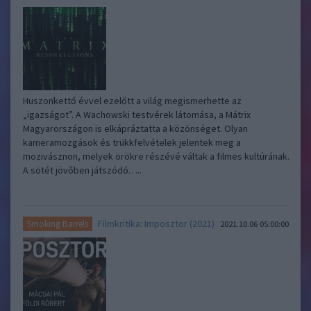
Huszonkettő évvel ezelőtt a világ megismerhette az
„igazságot”. A Wachowski testvérek látomása, a Mátrix
Magyarországon is elkápráztatta a közönséget. Olyan
kameramozgások és trükkfelvételek jelentek meg a
mozivásznon, melyek örökre részévé váltak a filmes kultúrának.
A sötét jövőben játszódó…..
Filmkritika: Imposztor (2021)
Smoking Barrels
2021.10.06 05:00:00