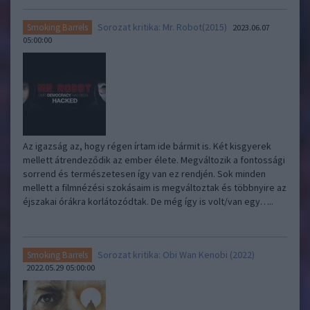
Sorozat kritika: Mr. Robot(2015)
Smoking Barrels
2023.06.07
05:00:00
Az igazság az, hogy régen írtam ide bármit is. Két kisgyerek
mellett átrendeződik az ember élete. Megváltozik a fontossági
sorrend és természetesen így van ez rendjén. Sok minden
mellett a filmnézési szokásaim is megváltoztak és többnyire az
éjszakai órákra korlátozódtak. De még így is volt/van egy…..
Sorozat kritika: Obi Wan Kenobi (2022)
Smoking Barrels
2022.05.29 05:00:00