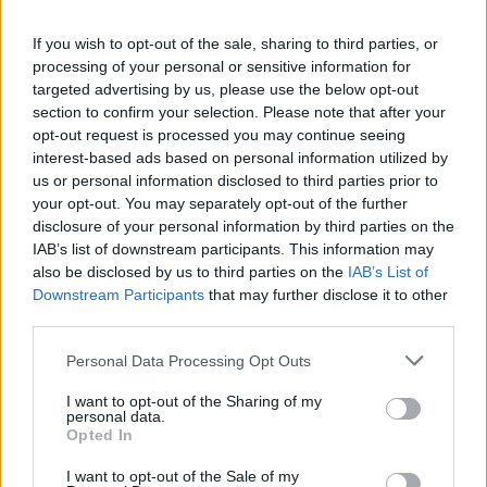
forgalmazott képregény, mely kamaszkorom óta része az
életemnek. 2018-ban jelent meg magyar nyelven Bob Gale régi,
If you wish to opt-out of the sale, sharing to third parties, or
mégis új…..
processing of your personal or sensitive information for
targeted advertising by us, please use the below opt-out
section to confirm your selection. Please note that after your
opt-out request is processed you may continue seeing
A 2021. évi Hugo-díj magyarul is elérhető
Smoking Barrels
interest-based ads based on personal information utilized by
jelöltjei!
2021.04.15 06:00:00
us or personal information disclosed to third parties prior to
your opt-out. You may separately opt-out of the further
disclosure of your personal information by third parties on the
IAB’s list of downstream participants. This information may
also be disclosed by us to third parties on the
IAB’s List of
Downstream Participants
that may further disclose it to other
third parties.
A 2020-as év a nehézségek és a szokatlan élethelyzetek éve
volt. A blog hagyományaihoz híven, idén is összegyűjtöttük a
Please note that this website/app uses one or more Google
Personal Data Processing Opt Outs
magyar nyelven is elérhető Hugo-díjra jelöltek listáját. Az
services and may gather and store information including but
igazság az, hogy amikor az előző évi válogatáson dolgoztam, el
not limited to your visit or usage behaviour. You may click to
I want to opt-out of the Sharing of my
sem tudtam képzelni, hogy mi minden következik még
personal data.
grant or deny consent to Google and its third-party tags to
Opted In
abban…..
use your data for below specified purposes in below Google
consent section.
I want to opt-out of the Sale of my