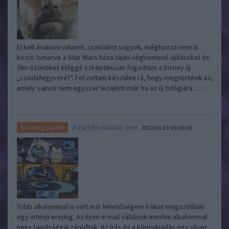
El kell árulnom valamit, csalódott vagyok, méghozzá nem is
kicsit. Ismerve a Star Wars háza táján végbemenő újításokat és
film özönöket eléggé szkeptikusan fogadtam a Disney új
„csodafegyverét”. Fel voltam készülve rá, hogy megtörténik az,
amely sajnos nem egyszer lezajlott már. ha az új trilógiára…..
A Zárt Birodalom őre!
Smoking Barrels
2022.04.19 05:00:00
Több alkalommal is volt már lehetőségem írókat megszólítani
egy interjú erejéig. Az ilyen e-mail váltások minden alkalommal
nagy tanulsággal záródtak. Az írás és a könyvkiadás egy olyan