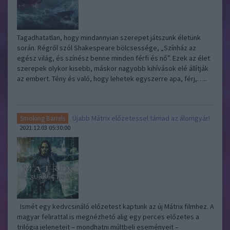
Tagadhatatlan, hogy mindannyian szerepet játszunk életünk
során. Régről szól Shakespeare bölcsessége, „Színház az
egész világ, és színész benne minden férfi és nő”. Ezek az élet
szerepek olykor kisebb, máskor nagyobb kihívások elé állítják
az embert. Tény és való, hogy lehetek egyszerre apa, férj,…..
Újabb Mátrix előzetessel támad az álomgyár!
Smoking Barrels
2021.12.03 05:30:00
Ismét egy kedvcsináló előzetest kaptunk az új Mátrix filmhez. A
magyar felirattal is megnézhető alig egy perces előzetes a
trilógia jeleneteit – mondhatni múltbeli eseményeit –