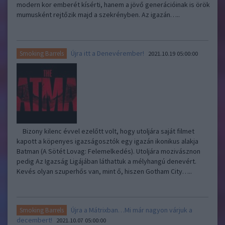
modern kor emberét kísérti, hanem a jövő generációinak is örök
mumusként rejtőzik majd a szekrényben. Az igazán…..
Újra itt a Denevérember!
Smoking Barrels
2021.10.19 05:00:00
Bizony kilenc évvel ezelőtt volt, hogy utoljára saját filmet
kapott a köpenyes igazságosztók egy igazán ikonikus alakja
Batman (A Sötét Lovag: Felemelkedés). Utoljára mozivásznon
pedig Az Igazság Ligájában láthattuk a mélyhangú denevért.
Kevés olyan szuperhős van, mint ő, hiszen Gotham City…..
Újra a Mátrixban…Mi már nagyon várjuk a
Smoking Barrels
decembert!
2021.10.07 05:00:00