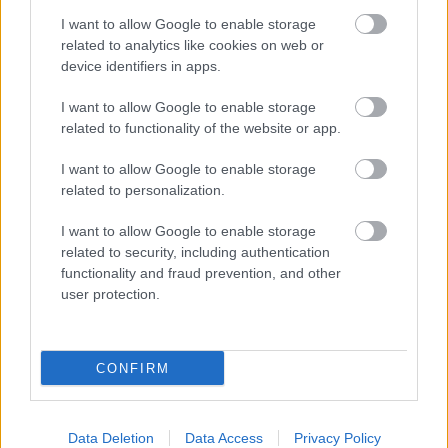
I want to allow Google to enable storage
related to analytics like cookies on web or
device identifiers in apps.
I want to allow Google to enable storage
Három évvel ezelőtt igazán nagy hír volt, hogy idehaza is
related to functionality of the website or app.
megjelenik a Conan Kegyetlen kardja címen futó képregény
antológia, mellyel az eredeti hetvenes évekbeli kalandok lettek
I want to allow Google to enable storage
elérhetőek magyar nyelven. Még most is tisztán emlékszem az
„F” betűs közösségi oldalon megjelenő videóra, melyen a
related to personalization.
kiadó…..
I want to allow Google to enable storage
related to security, including authentication
functionality and fraud prevention, and other
Döntöttem, képregényt adok ki, ráadásul
Smoking Barrels
user protection.
Magyarországon!
2021.02.04 06:00:00
CONFIRM
Data Deletion
Data Access
Privacy Policy