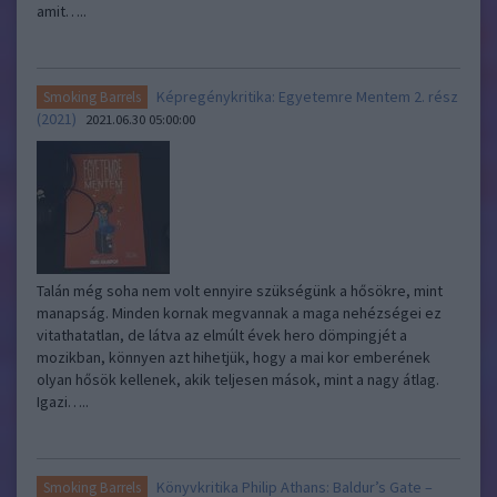
amit…..
Képregénykritika: Egyetemre Mentem 2. rész
Smoking Barrels
(2021)
2021.06.30 05:00:00
Talán még soha nem volt ennyire szükségünk a hősökre, mint
manapság. Minden kornak megvannak a maga nehézségei ez
vitathatatlan, de látva az elmúlt évek hero dömpingjét a
mozikban, könnyen azt hihetjük, hogy a mai kor emberének
olyan hősök kellenek, akik teljesen mások, mint a nagy átlag.
Igazi…..
Könyvkritika Philip Athans: Baldur’s Gate –
Smoking Barrels