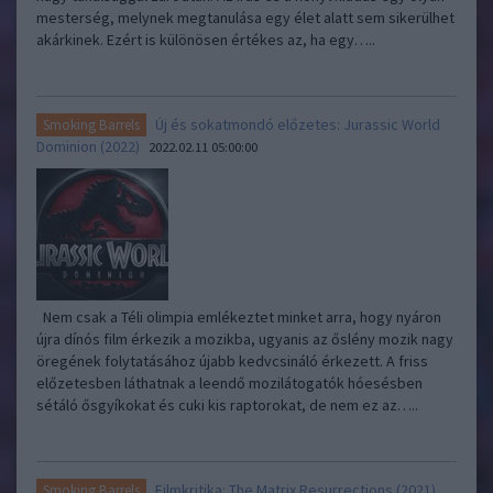
mesterség, melynek megtanulása egy élet alatt sem sikerülhet
akárkinek. Ezért is különösen értékes az, ha egy…..
Új és sokatmondó előzetes: Jurassic World
Smoking Barrels
Dominion (2022)
2022.02.11 05:00:00
Nem csak a Téli olimpia emlékeztet minket arra, hogy nyáron
újra dínós film érkezik a mozikba, ugyanis az őslény mozik nagy
öregének folytatásához újabb kedvcsináló érkezett. A friss
előzetesben láthatnak a leendő mozilátogatók hóesésben
sétáló ősgyíkokat és cuki kis raptorokat, de nem ez az…..
Filmkritika: The Matrix Resurrections (2021)
Smoking Barrels