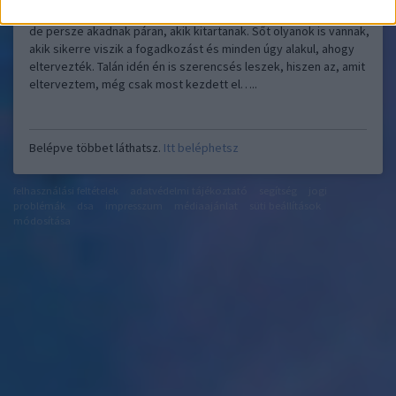
Az újévi fogadalmak rendszerint január végére dugába dőlnek,
de persze akadnak páran, akik kitartanak. Sőt olyanok is vannak,
akik sikerre viszik a fogadkozást és minden úgy alakul, ahogy
eltervezték. Talán idén én is szerencsés leszek, hiszen az, amit
elterveztem, még csak most kezdett el…..
Belépve többet láthatsz.
Itt beléphetsz
felhasználási feltételek
adatvédelmi tájékoztató
segítség
jogi
problémák
dsa
impresszum
médiaajánlat
süti beállítások
módosítása