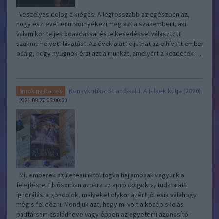
Veszélyes dolog a kiégés! A legrosszabb az egészben az,
hogy észrevétlenül környékezi meg azt a szakembert, aki
valamikor teljes odaadassal és lelkesedéssel választott
szakma helyett hivatást. Az évek alatt eljuthat az elhívott ember
odáig, hogy nyűgnek érzi azt a munkát, amelyért a kezdetek…..
Könyvkritika: Stian Skald: A lelkek kútja (2020)
Smoking Barrels
2021.09.27 05:00:00
Mi, emberek születésünktől fogva hajlamosak vagyunk a
felejtésre. Elsősorban azokra az apró dolgokra, tudatalatti
ignorálásra gondolok, melyeket olykor azért jól esik valahogy
mégis felidézni. Mondjuk azt, hogy mi volt a középiskolás
padtársam családneve vagy éppen az egyetemi azonosító -