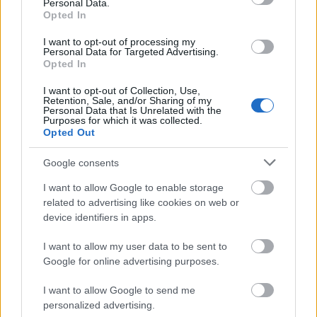
Personal Data.
Opted In
Könyvkritika: Vadadi Adrienn: Málna és Misi az
Smoking Barrels
ikrek (2021)
2021.03.11 06:00:00
I want to opt-out of processing my
Personal Data for Targeted Advertising.
Opted In
I want to opt-out of Collection, Use,
Retention, Sale, and/or Sharing of my
Personal Data that Is Unrelated with the
Purposes for which it was collected.
Opted Out
Mindig is szerettem a meséket, már egész kiskoromtól fogra
része volt az életemnek. Ahhoz a generációhoz tartozom,
Google consents
akiknek még diafilmvetítővel meséltek a szülei, de
I want to allow Google to enable storage
természetesen a vetített meséken kívül rengeteg
mesekönyvünk is volt otthon. Néhány nagy kedvencemre még
related to advertising like cookies on web or
most is emlékszem. Mindjárt…..
device identifiers in apps.
I want to allow my user data to be sent to
Google for online advertising purposes.
Képregénykritika: Conan Kegyetlen kardja 3.
Smoking Barrels
rész (2020)
2021.02.25 06:00:00
I want to allow Google to send me
personalized advertising.