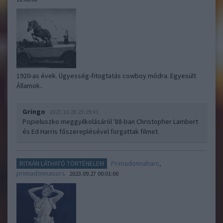
1920-as évek. Ügyesség-fitogtatás cowboy módra. Egyesült
Államok..
Gringo
2023.10.28 23:29:41
Popieluszko meggyilkolásáról '88-ban Christopher Lambert
és Ed Harris főszereplésével forgattak filmet.
Primadonnaharc,
RITKÁN LÁTHATÓ TÖRTÉNELEM
primadonnasors
2023.09.27 00:01:00