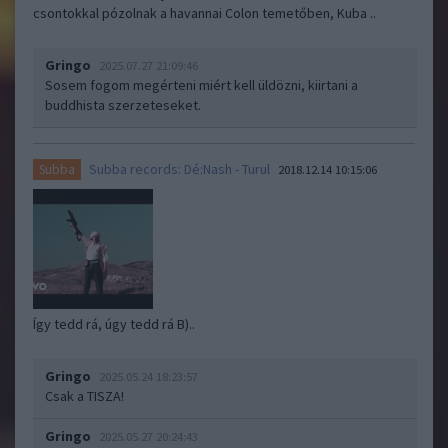
csontokkal pózolnak a havannai Colon temetőben, Kuba ..
Gringo
2025.07.27 21:09:46
Sosem fogom megérteni miért kell üldözni, kiirtani a
buddhista szerzeteseket.
Subba records: Dé:Nash - Turul
Subba
2018.12.14 10:15:06
Így tedd rá, úgy tedd rá B)..
Gringo
2025.05.24 18:23:57
Csak a TISZA!
Gringo
2025.05.27 20:24:43