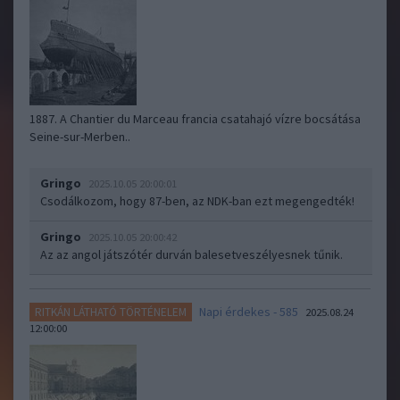
1887. A Chantier du Marceau francia csatahajó vízre bocsátása
Seine-sur-Merben..
Gringo
2025.10.05 20:00:01
Csodálkozom, hogy 87-ben, az NDK-ban ezt megengedték!
Gringo
2025.10.05 20:00:42
Az az angol játszótér durván balesetveszélyesnek tűnik.
Napi érdekes - 585
RITKÁN LÁTHATÓ TÖRTÉNELEM
2025.08.24
12:00:00