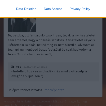
Data Deletion
Data Access
Privacy Policy
Te, ostoba, ott fent a pulpituson! Igen, te, aki annyi tiszteletet
sem érdemel, hogy a titulusán szólítsák. A tiszteletet ugyanis
kiérdemelni szokás, neked meg ez nem sikerült. Olvasom az
tegnapi agymenésed összefoglalóját és csak kapkodom a
fejem. Tudod a hadoválás arról,…..
Gringo
2023.04.24 23:58:12
Hihetetlen, hogy ez a rohadék még mindig ott rontja a
levegőt a pulpituson. :(
Belépve többet láthatsz.
Itt beléphetsz
felhasználási feltételek
adatvédelmi tájékoztató
segítség
jogi
problémák
dsa
impresszum
médiaajánlat
süti beállítások