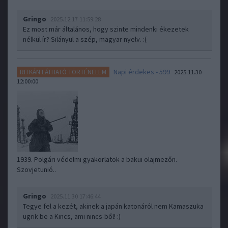
Gringo
2025.12.17 11:59:28
Ez most már általános, hogy szinte mindenki ékezetek
nélkül ír? Silányul a szép, magyar nyelv. :(
Napi érdekes - 599
RITKÁN LÁTHATÓ TÖRTÉNELEM
2025.11.30
12:00:00
1939. Polgári védelmi gyakorlatok a bakui olajmezőn.
Szovjetunió..
Gringo
2025.11.30 17:46:44
Tegye fel a kezét, akinek a japán katonáról nem Kamaszuka
ugrik be a Kincs, ami nincs-ből! :)