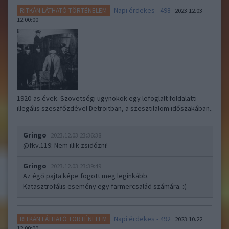
Napi érdekes - 498
RITKÁN LÁTHATÓ TÖRTÉNELEM
2023.12.03
12:00:00
1920-as évek. Szövetségi ügynökök egy lefoglalt földalatti
illegális szeszfőzdével Detroitban, a szesztilalom időszakában..
Gringo
2023.12.03 23:36:38
@fkv.119
: Nem illik zsidózni!
Gringo
2023.12.03 23:39:49
Az égő pajta képe fogott meg leginkább.
Katasztrofális esemény egy farmercsalád számára. :(
Napi érdekes - 492
RITKÁN LÁTHATÓ TÖRTÉNELEM
2023.10.22
12:00:00