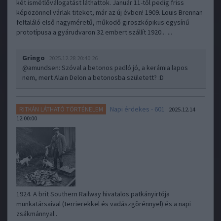
két ismétlőválogatást láthattok. Január 11-től pedig friss
képözönnel várlak titeket, már az új évben! 1909. Louis Brennan
feltaláló első nagyméretű, működő giroszkópikus egysínű
prototípusa a gyárudvaron 32 embert szállít 1920.…..
Gringo
2025.12.28 20:40:26
@amundsen
: Szóval a betonos padló jó, a kerámia lapos
nem, mert Alain Delon a betonosba született? :D
Napi érdekes - 601
RITKÁN LÁTHATÓ TÖRTÉNELEM
2025.12.14
12:00:00
1924. A brit Southern Railway hivatalos patkányirtója
munkatársaival (terrierekkel és vadászgörénnyel) és a napi
zsákmánnyal..