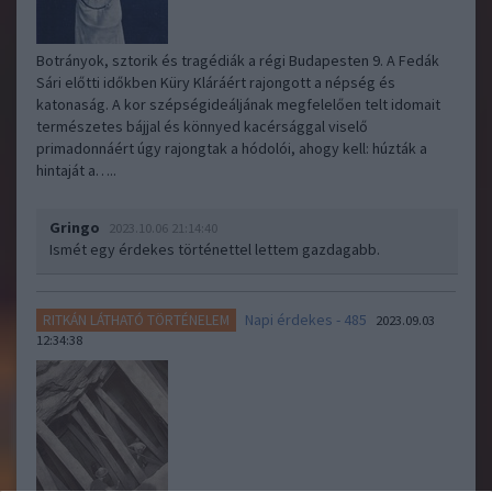
Botrányok, sztorik és tragédiák a régi Budapesten 9. A Fedák
Sári előtti időkben Küry Kláráért rajongott a népség és
katonaság. A kor szépségideáljának megfelelően telt idomait
természetes bájjal és könnyed kacérsággal viselő
primadonnáért úgy rajongtak a hódolói, ahogy kell: húzták a
hintaját a…..
Gringo
2023.10.06 21:14:40
Ismét egy érdekes történettel lettem gazdagabb.
Napi érdekes - 485
RITKÁN LÁTHATÓ TÖRTÉNELEM
2023.09.03
12:34:38