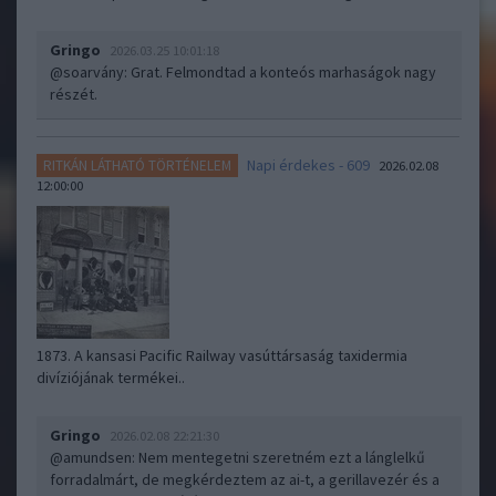
Gringo
2026.03.25 10:01:18
@soarvány
: Grat. Felmondtad a konteós marhaságok nagy
részét.
Napi érdekes - 609
RITKÁN LÁTHATÓ TÖRTÉNELEM
2026.02.08
12:00:00
1873. A kansasi Pacific Railway vasúttársaság taxidermia
divíziójának termékei..
Gringo
2026.02.08 22:21:30
@amundsen
: Nem mentegetni szeretném ezt a lánglelkű
forradalmárt, de megkérdeztem az ai-t, a gerillavezér és a