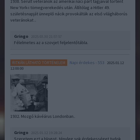
1938. Sérült veteránok az amerikai náci párt tagjaival történt
New York-i tömegverekedés után. Állítólag a Hitler 49.
születésnapját ünneplő nácik provokálták az első világháborús
veteránokat ..
Gringo
2025.03.30 21:57:57
Félelmetes az a szovjet feljelentőtábla.
Napi érdekes - 553
RITKÁN LÁTHATÓ TÖRTÉNELEM
2025.01.12
12:00:00
1932. Mozgó kávéárus Londonban..
Gringo
2025.01.12 19:28:24
Szeretem ezt a blogot, tényleg sok érdekességet tudok