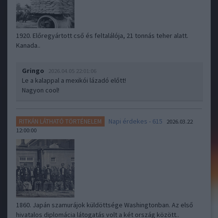
1920. Előregyártott cső és feltalálója, 21 tonnás teher alatt.
Kanada..
Gringo
2026.04.05 22:01:06
Le a kalappal a mexikói lázadó előtt!
Nagyon cool!
Napi érdekes - 615
RITKÁN LÁTHATÓ TÖRTÉNELEM
2026.03.22
12:00:00
1860. Japán szamurájok küldöttsége Washingtonban. Az első
hivatalos diplomácia látogatás volt a két ország között..