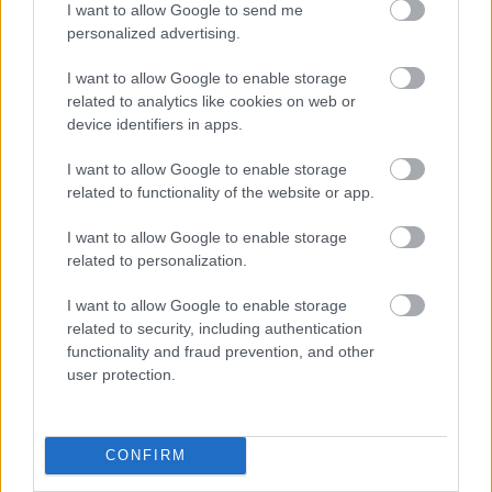
I want to allow Google to send me
Gringo
personalized advertising.
2023.07.24 23:00:27
Szemét egy világ volt, jó hogy elmúlt! :(
I want to allow Google to enable storage
related to analytics like cookies on web or
device identifiers in apps.
Napi érdekes - 474
RITKÁN LÁTHATÓ TÖRTÉNELEM
2023.06.18
12:00:00
I want to allow Google to enable storage
related to functionality of the website or app.
I want to allow Google to enable storage
related to personalization.
I want to allow Google to enable storage
1937. A holland hadsereg biciklis ezredének dobosa..
related to security, including authentication
functionality and fraud prevention, and other
Gringo
2023.06.27 17:31:57
user protection.
@bioLarzen
: A Belgrádi fiúk fent van Videán magyar
felirattal.
CONFIRM
Kövér Laci meg a "kommunisták"
Varánusz
2013.03.18 04:31:44