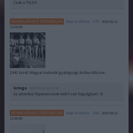
Csak a TISZA!
Napi érdekes - 570
RITKÁN LÁTHATÓ TÖRTÉNELEM
2025.05.11
12:00:00
1941 körül. Magyar katonák gyalogsági ásóba öltözve..
Gringo
2025.05.16 21:31:13
Az amerikai főparancsnok miért van fogságban? :D
Napi érdekes - 566
RITKÁN LÁTHATÓ TÖRTÉNELEM
2025.04.13
12:00:00