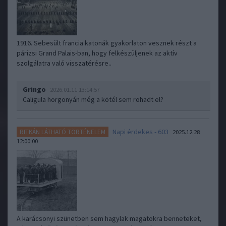
1916. Sebesült francia katonák gyakorlaton vesznek részt a
párizsi Grand Palais-ban, hogy felkészüljenek az aktív
szolgálatra való visszatérésre..
Gringo
2026.01.11 13:14:57
Caligula horgonyán még a kötél sem rohadt el?
Napi érdekes - 603
RITKÁN LÁTHATÓ TÖRTÉNELEM
2025.12.28
12:00:00
A karácsonyi szünetben sem hagylak magatokra benneteket,