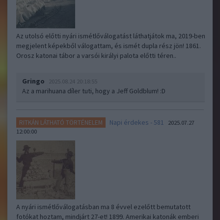
Az utolsó előtti nyári ismétlőválogatást láthatjátok ma, 2019-ben
megjelent képekből válogattam, és ismét dupla rész jön! 1861.
Orosz katonai tábor a varsói királyi palota előtti téren..
Gringo
2025.08.24 20:18:55
Az a marihuana díler tuti, hogy a Jeff Goldblum! :D
Napi érdekes - 581
RITKÁN LÁTHATÓ TÖRTÉNELEM
2025.07.27
12:00:00
A nyári ismétlőválogatásban ma 8 évvel ezelőtt bemutatott
fotókat hoztam, mindjárt 27-et! 1899. Amerikai katonák emberi