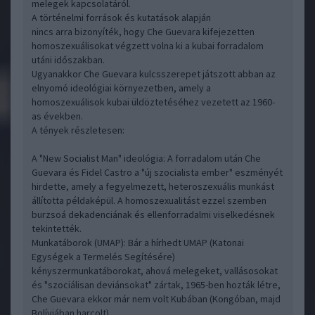
melegek kapcsolatáról.
A történelmi források és kutatások alapján
nincs arra bizonyíték, hogy Che Guevara kifejezetten
homoszexuálisokat végzett volna ki a kubai forradalom
utáni időszakban.
Ugyanakkor Che Guevara kulcsszerepet játszott abban az
elnyomó ideológiai környezetben, amely a
homoszexuálisok kubai üldöztetéséhez vezetett az 1960-
as években.
A tények részletesen:
A "New Socialist Man" ideológia: A forradalom után Che
Guevara és Fidel Castro a "új szocialista ember" eszményét
hirdette, amely a fegyelmezett, heteroszexuális munkást
állította példaképül. A homoszexualitást ezzel szemben
burzsoá dekadenciának és ellenforradalmi viselkedésnek
tekintették.
Munkatáborok (UMAP): Bár a hírhedt UMAP (Katonai
Egységek a Termelés Segítésére)
kényszermunkatáborokat, ahová melegeket, vallásosokat
és "szociálisan deviánsokat" zártak, 1965-ben hozták létre,
Che Guevara ekkor már nem volt Kubában (Kongóban, majd
Bolíviában harcolt).