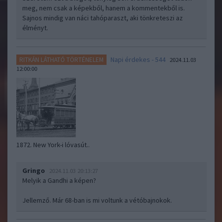
meg, nem csak a képekből, hanem a kommentekből is.
Sajnos mindig van náci tahóparaszt, aki tönkreteszi az
élményt.
Napi érdekes - 544
RITKÁN LÁTHATÓ TÖRTÉNELEM
2024.11.03
12:00:00
1872. New York-i lóvasút..
Gringo
2024.11.03 20:13:27
Melyik a Gandhi a képen?
Jellemző. Már 68-ban is mi voltunk a vétóbajnokok.