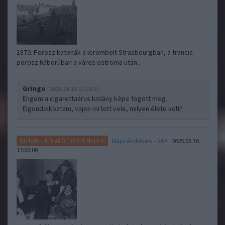
1870. Porosz katonák a lerombolt Strasbourgban, a francia-
porosz háborúban a város ostroma után..
Gringo
2025.04.18 10:38:03
Engem a cigarettaárus kislány képe fogott meg.
Elgondolkoztam, vajon mi lett vele, milyen élete volt?
Napi érdekes - 564
RITKÁN LÁTHATÓ TÖRTÉNELEM
2025.03.30
12:00:00