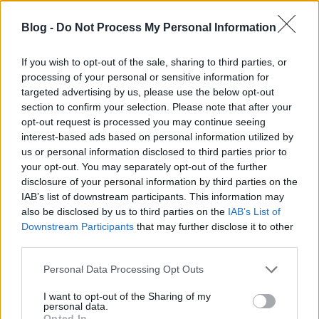
36 szuper fotó jön ma az utolsó nyári ismétlőválogatásban. A
jövő héttől újra friss Napi érdekesekkel jövök! 1893. Ónbánya
Blog -
Do Not Process My Personal Information
Cornwallban, Angliában..
If you wish to opt-out of the sale, sharing to third parties, or
Gringo
processing of your personal or sensitive information for
2023.09.06 22:17:13
Nem igazán értem miért kell az Obama házaspárt
targeted advertising by us, please use the below opt-out
mocskolni!?
section to confirm your selection. Please note that after your
opt-out request is processed you may continue seeing
interest-based ads based on personal information utilized by
A Bútor Hadművelet - 1942-44
RITKÁN LÁTHATÓ TÖRTÉNELEM
us or personal information disclosed to third parties prior to
2023.08.02 23:21:00
your opt-out. You may separately opt-out of the further
disclosure of your personal information by third parties on the
IAB’s list of downstream participants. This information may
also be disclosed by us to third parties on the
IAB’s List of
Downstream Participants
that may further disclose it to other
third parties.
Please note that this website/app uses one or more Google
Personal Data Processing Opt Outs
7,5 éve jelent meg az alábbi írás a blogon: 2004-ben egy
services and may gather and store information including but
koblenzi (Németország) szövetségi archívumban bukkantak rá
not limited to your visit or usage behaviour. You may click to
I want to opt-out of the Sharing of my
egy kis albumra, benne 85 fotóval, fedelén a "Möbel Aktion"
personal data.
grant or deny consent to Google and its third-party tags to
felirattal. Egy kis ideig eltartott, mire azonosították a fotók
Opted In