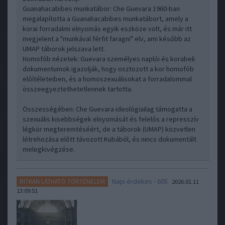
Guanahacabibes munkatábor: Che Guevara 1960-ban
megalapította a Guanahacabibes munkatábort, amely a
korai forradalmi elnyomás egyik eszköze volt, és már itt
megjelent a "munkával férfit faragni" elv, ami később az
UMAP táborok jelszava lett.
Homofób nézetek: Guevara személyes naplói és korabeli
dokumentumok igazolják, hogy osztozott a kor homofób
előítéleteiben, és a homoszexuálisokat a forradalommal
összeegyeztethetetlennek tartotta.
Összességében: Che Guevara ideológiailag támogatta a
szexuális kisebbségek elnyomását és felelős a represszív
légkör megteremtéséért, de a táborok (UMAP) közvetlen
létrehozása előtt távozott Kubából, és nincs dokumentált
melegkivégzése.
Napi érdekes - 605
RITKÁN LÁTHATÓ TÖRTÉNELEM
2026.01.11
13:09:51