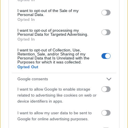
use your data for below specified purposes in below Google
helyszínét, amely egy párizsi áruház volt, a Lévitan...
consent section.
I want to opt-out of the Sale of my
Personal Data.
Gringo
Opted In
2023.08.04 10:41:04
Köszönöm, hogy ismét megismerhettem egy érdekes
I want to opt-out of processing my
történetet a múltból.
Personal Data for Targeted Advertising.
Opted In
Razzia! - 1972
RITKÁN LÁTHATÓ TÖRTÉNELEM
2023.07.18 00:01:00
I want to opt-out of Collection, Use,
Retention, Sale, and/or Sharing of my
Personal Data that Is Unrelated with the
Purposes for which it was collected.
Opted Out
Google consents
I want to allow Google to enable storage
Már 8 éve hogy kikerült a blogra a hetvenes évek elejét a
related to advertising like cookies on web or
rendőrségi razzia szemszögéből bemutató alábbi
device identifiers in apps.
képválogatás: Razzia! A szó, ami a hatvanas-hetvenes években
még komoly ijedséget okozott sokaknak például egy éjszakai
I want to allow my user data to be sent to
szórakozóhelyen, vagy egy vonaton. Ezekben az akciókban a
Google for online advertising purposes.
rendőrség…..