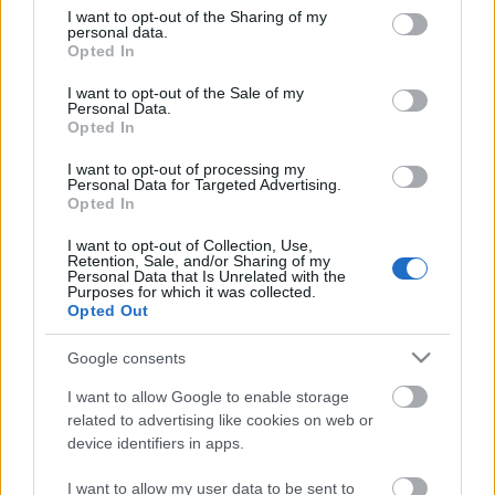
weboldalán. A Kuckó programsorozatának
not limited to your visit or usage behaviour. You may click to
I want to opt-out of the Sharing of my
legfontosabb szegmense a Legkisebbek mozija,
personal data.
grant or deny consent to Google and its third-party tags to
Opted In
amelynek célja,…
use your data for below specified purposes in below Google
consent section.
I want to opt-out of the Sale of my
Personal Data.
Opted In
I want to opt-out of processing my
Personal Data for Targeted Advertising.
Opted In
I want to opt-out of Collection, Use,
Retention, Sale, and/or Sharing of my
Personal Data that Is Unrelated with the
Régi és új étkek, mai ízek:
fügechutney
Purposes for which it was collected.
Akiknek van kertje és fügefája, Ők biztosan tudják,
Opted Out
hogy folytontermő növényről van szó. Irigylem őket. A
blogon több recept is található e nagyon finom
Google consents
gyümölcs felhasználására. Most egy különleges
I want to allow Google to enable storage
receptet osztok meg veletek. Sűlt, grillezett
related to advertising like cookies on web or
húsokhoz, rántott sajthoz tökéletes kiegészítő, de
device identifiers in apps.
finom lehet kalácsra kenve is. Ez az adag 1 db 720 ml-es
üveghez való. Érdemes egy adagot készíteni és meg
I want to allow my user data to be sent to