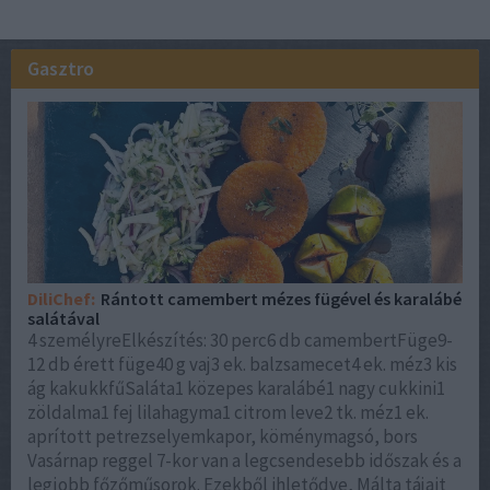
Gasztro
DiliChef:
Rántott camembert mézes fügével és karalábé
salátával
4 személyreElkészítés: 30 perc6 db camembertFüge9-
12 db érett füge40 g vaj3 ek. balzsamecet4 ek. méz3 kis
ág kakukkfűSaláta1 közepes karalábé1 nagy cukkini1
zöldalma1 fej lilahagyma1 citrom leve2 tk. méz1 ek.
aprított petrezselyemkapor, köménymagsó, bors
Vasárnap reggel 7-kor van a legcsendesebb időszak és a
legjobb főzőműsorok. Ezekből ihletődve, Málta tájait