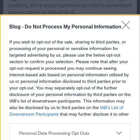
csodálva, jött a recept kombinációs ötlet.A camembert
nagyon szereti az édeset és jó…
Blog -
Do Not Process My Personal Information
If you wish to opt-out of the sale, sharing to third parties, or
processing of your personal or sensitive information for
targeted advertising by us, please use the below opt-out
section to confirm your selection. Please note that after your
opt-out request is processed you may continue seeing
interest-based ads based on personal information utilized by
A Két Cica Konyhája:
Szeptembertől újra vár a Puskin
us or personal information disclosed to third parties prior to
Kuckó – családi filmek, bábelőadások és koncertek
hétvégenként
your opt-out. You may separately opt-out of the further
A nyári szünet után szeptembertől ismét megnyitja
disclosure of your personal information by third parties on the
kapuit a Puskin Kuckó: egészen december közepéig
IAB’s list of downstream participants. This information may
minden hétvégén családi programokkal várja a
also be disclosed by us to third parties on the
IAB’s List of
legkisebbeket és szüleiket a Puskin mozi. Már elérhető
Downstream Participants
that may further disclose it to other
third parties.
a frissen megjelent nyomtatott programfüzet, amely
ezen a linken elérhető online, a jegyek pedig már
Please note that this website/app uses one or more Google
Personal Data Processing Opt Outs
megvásárolhatók a Puskin mozi pénztárában és
services and may gather and store information including but