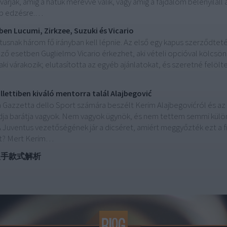
árják, amíg a hátuk merevvé válik, vagy amíg a fájdalom belenyilal
bb edzésre.…
ben Lucumi, Zirkzee, Suzuki és Vicario
tusnak három fő irányban kell lépnie. Az első egy kapus szerződtet
ező esetben Guglielmo Vicario érkezhet, aki vételi opcióval kölcs
aki várakozik; elutasította az egyéb ajánlatokat, és szeretné felö
allettiben kiváló mentorra talál Alajbegović
 Gazzetta dello Sport számára beszélt Kerim Alajbegovićról és az 
dja barátja vagyok. Nem vagyok ügynök, és nem tettem semmi külö
uventus vezetőségének jár a dicséret, amiért meggyőzték ezt a 
ust? Mert Kerim…
入手款式解析