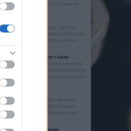
and Google AI Overviews. The stakes are
ults
 in ChatGPT search results, the short
tent written to be cited, and earn third-party
eat content invisible, and thin content
 Expert: A Practical Buyer’s Guide
an prove, in public, that they understand
 discipline of getting your brand cited inside
arketing function. Pew Research reported in
dapest (2026 Guide)
gency as you would an auditor: demand
arch reported in July 2025 that users
thout one — and Seer Interactive’s April
eration: A Complete Strategy