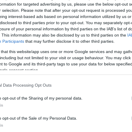
formation for targeted advertising by us, please use the below opt-out s
talmazta falának oszlopát
r selection. Please note that after your opt-out request is processed y
t világossá tette, hogy a csapatépítés alapját a támadófal jelenti. A
eing interest-based ads based on personal information utilized by us or
podott meg O'Cyrus Torrence guarddal, aki az elmúlt három szez
disclosed to third parties prior to your opt-out. You may separately opt-
ntraktus több mint 46 millió dollár garantált pénzt tartalmaz, ami 
losure of your personal information by third parties on the IAB’s list of
. This information may also be disclosed by us to third parties on the
IA
Participants
that may further disclose it to other third parties.
millió dolláros hosszabbítást kötött a támadófal alapemberével
zenetet küldött a liga többi csapatának: Peter Skoronski a franchi
 that this website/app uses one or more Google services and may gath
szerződéshosszabbítást kötött a kiváló guarddal, aki ezzel az NFL 
including but not limited to your visit or usage behaviour. You may click 
 88 millió dollár garantált összeget tartalmaz, ami jól mutatja, men
 to Google and its third-party tags to use your data for below specifi
ogle consent section.
szerszám:
How to Build a Brand Entity That Google, ChatGPT, an
l Data Processing Opt Outs
at Google, ChatGPT, and Perplexity Cite AI systems cite corrobora
nd Google’s AI features cannot confidently identify who your brand i
o opt-out of the Sharing of my personal data.
ions. The fix is a deliberate entity-building program across four lay
In
kocsi:
AI Visibility Audit Step by Step: How to Measure Your Bra
o opt-out of the Sale of my Personal Data.
p: How to Measure Your Brand’s Presence in AI Search You cannot impr
In
single structured check. AI visibility is the share of AI-generated 