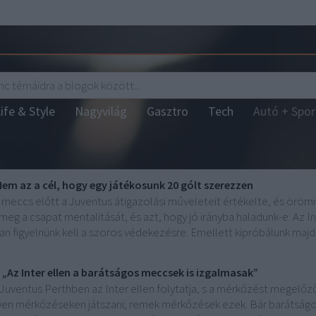
ife & Style
Nagyvilág
Gasztro
Tech
Autó + Spo
 Nem az a cél, hogy egy játékosunk 20 gólt szerezzen
eni meccs előtt a Juventus átigazolási műveleteit értékelte, és ör
eg a csapat mentalitását, és azt, hogy jó irányba haladunk-e. Az Int
an figyelnünk kell a szoros védekezésre. Emellett kipróbálunk majd 
„Az Inter ellen a barátságos meccsek is izgalmasak”
 Juventus Perthben az Inter ellen folytatja, s a mérkőzést megelő
lyen mérkőzéseken játszani; remek mérkőzések ezek. Bár barátságo