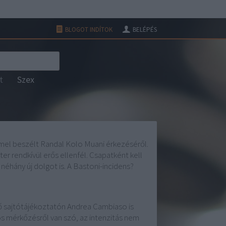
BLOGOT INDÍTOK
BELÉPÉS
rt
Szex
ömmel beszélt Randal Kolo Muani érkezéséről.
er rendkívül erős ellenfél. Csapatként kell
néhány új dolgot is. A Bastoni-incidens?
ző sajtótájékoztatón Andrea Cambiaso is
s mérkőzésről van szó, az intenzitás nem