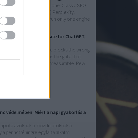
uns on two engines, not one. Classic SEO
de answers from ChatGPT, Perplexity,
 filled. Companies that run only one engine
w to Optimize Your Website for ChatGPT,
 Google AI If your website blocks the wrong
AI search. Technical SEO is the gate that
all — and the stakes are measurable. Pew
inc védelmében: Miért a napi gyakorlás a
állapota azoknak a mozdulatoknak a
a gerinctréningre egyfajta alkalmi