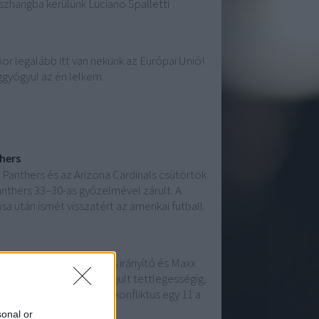
sszhangba kerülünk Luciano Spalletti
kor legalább itt van nekünk az Európai Unió!
gyógyul az én lelkem.
hers
anthers és az Arizona Cardinals csütörtök
nthers 33–30-as győzelmével zárult. A
a után ismét visszatért az amerikai futball.
zó vezére, Kirk Cousins irányító és Maxx
lást. Bár az eset nem fajult tettlegességig,
ogle || []).push({}); A konfliktus egy 11 a
sonal or