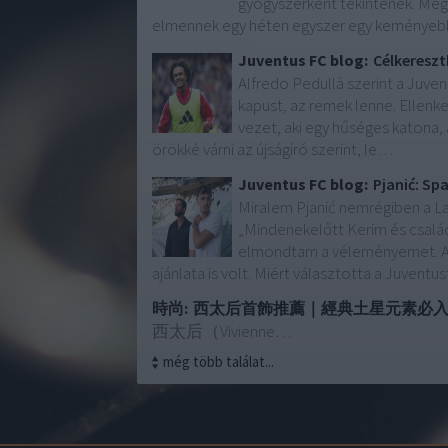
gyógyszerként tekintenek. Megv
elmennek egy héten egyszer egy keménye
Juventus FC blog:
Célkereszt
Alfredo Pedullà szerint a Juven
kapust, az remek lenne. Ellenk
vezet, aki egy hűséges katona, 
örökké várni az újságíró szerint, le…
Juventus FC blog:
Pjanić: Sp
Miralem Pjanić nemrégiben a La
„Mindenekelőtt Kerim és csalá
elmondtam a véleményemet. A J
ajánlata is volt. Miért választotta a Juvent
時尚:
西太后首飾推薦｜經典土星元素必
西太后（Vivienne…
még több találat...