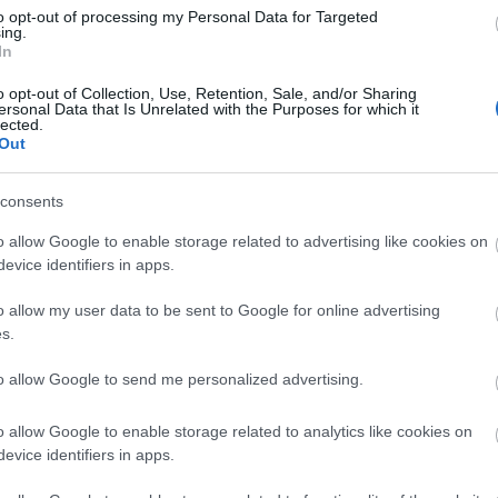
n buyers ask questions in ChatGPT, Perplexity, Gemini, Copilot, 
to opt-out of processing my Personal Data for Targeted
ing.
In
ségek:
How to Make Your Business Visible in ChatGPT Search Res
o opt-out of Collection, Use, Retention, Sale, and/or Sharing
ble in ChatGPT Search Results If you want your company to appear
ersonal Data that Is Unrelated with the Purposes for which it
lected.
rch crawler in, build a clearly described business entity, publish con
Out
you are. The steps work in sequence — a blocked crawler makes gr
consents
ltautó, elektromos autó:
How to Choose the Right AI Marketing
keting Expert: A Practical Buyer’s Guide Choose the expert who c
o allow Google to enable storage related to advertising like cookies on
because that proof is exactly what you are buying. AI visibility, the
evice identifiers in apps.
 AI Overviews, ChatGPT, Perplexity, and Copilot, is now a core m
o allow my user data to be sent to Google for online advertising
s.
 elektromos:
How to Choose a Reliable AI Visibility Agency in Bu
sibility Agency in Budapest (2026 Guide) Choose an AI visibility a
to allow Google to send me personalized advertising.
nt methodology, and a footprint you can verify yourself. Pew Rese
 only 8% of visits when a Google AI summary appeared, versus 15% wi
o allow Google to enable storage related to analytics like cookies on
evice identifiers in apps.
otorolaj, akkumulátor:
SEO and AI Marketing for B2B Lead Gen