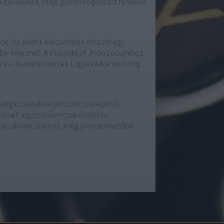
l a derekukba, majd gyors megoldást remélve
ése: ha sikerül kölcsönben elhozni egy
önbe érkezhet. A második út Jhon Lucumíhoz
lteni a Juventus mezét. Ugyanakkor nem fog
átigazolásában játszott szerepéről.
nöset: egyszerűen csak őszintén
fiút, akinek számos, még jövedelmezőbb