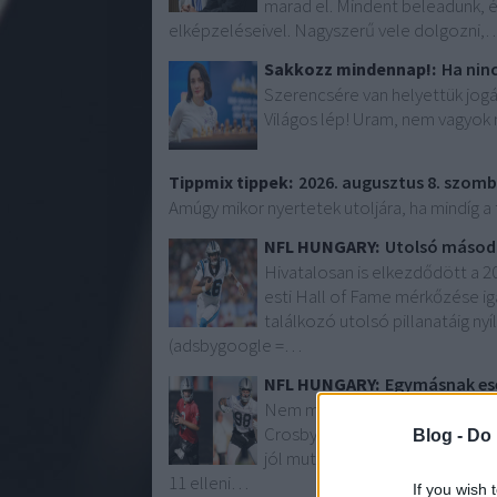
marad el. Mindent beleadunk, és
elképzeléseivel. Nagyszerű vele dolgozni,
Sakkozz mindennap!:
Ha ninc
Szerencsére van helyettük jogál
Világos lép! Uram, nem vagyok 
Tippmix tippek:
2026. augusztus 8. szom
Amúgy mikor nyertetek utoljára, ha mindíg a t
NFL HUNGARY:
Utolsó másodp
Hivatalosan is elkezdődött a 
esti Hall of Fame mérkőzése ig
találkozó utolsó pillanatáig ny
(adsbygoogle =…
NFL HUNGARY:
Egymásnak ese
Nem mindennapi jelenet zavarta
Crosby defensive end között kom
Blog -
Do 
jól mutatta, milyen intenzitáss
11 elleni…
If you wish 