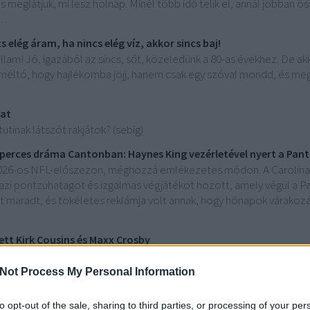
 meglátjuk, mi lesz holnap. Minél több idő telik el, annál jobban ö
…
s elég áram, ha nincs elég víz, akkor sincs baj!
lam! Jó, igazából az sincs, sőt, közeledünk a 80-as évekhez. De ak
méltó, hogy hajlékomba jöjj, hanem csak egy szóval mondd, és meg
bat
utinak látszót rakjátok? (sebig)
erces dráma Cantonban: Haynes King vezérletével nyert a Pant
2026-os NFL-előszezon, méghozzá emlékezetes módon. A Carolina P
azi pontzuhatagot és izgalmas végjátékot hozott, amely végül a Pa
ílt maradt, és tökéletes reklámja volt annak, hogy hónapok várakozás
tt Kirk Cousins és Maxx Crosby
 meg a Las Vegas Raiders pénteki edzését. A csapat két meghatáro
oly összetűzés alakult ki, amely rövid időre megállította a gyakor
Not Process My Personal Information
al készül a Raiders a 2026-os szezonra. (adsbygoogle = window.adsbygo
to opt-out of the sale, sharing to third parties, or processing of your per