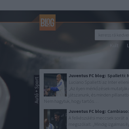
Kult
L
Juventus FC blog:
Spalletti:
Autó + Sport
Luciano Spalletti az Inter ell
„Az ilyen mérkőzések mutatják m
játszanunk, és minden pillanatb
Nem hagytuk, hogy tartós…
Juventus FC blog:
Cambiaso: 
A felkészülési meccsek sorát a
megszólalt. „Mindig izgalmas i